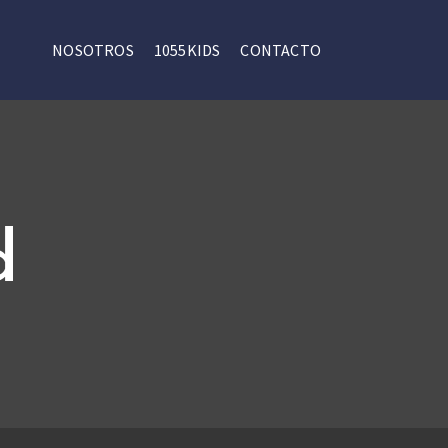
NOSOTROS
1055KIDS
CONTACTO
d