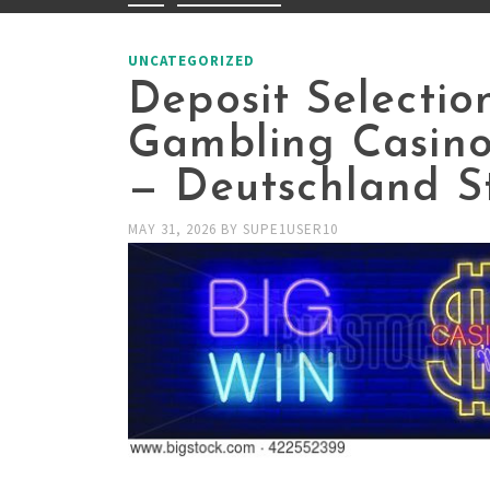
UNCATEGORIZED
Deposit Selectio
Gambling Casin
— Deutschland S
MAY 31, 2026
BY
SUPE1USER10