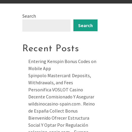
Search
Search
Recent Posts
Entering Kenspin Bonus Codes on
Mobile App
Spinpolo Mastercard: Deposits,
Withdrawals, and Fees
Personifica VOSLOT Casino
Decente Comisionado Y Asegurar
wildsinocasino-spain.com . Reino
de España Collect Bonus
Bienvenido Ofrecer Estructura
Social Y Optar Por Regulación