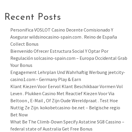
Recent Posts
Personifica VOSLOT Casino Decente Comisionado Y
Asegurar wildsinocasino-spain.com . Reino de España
Collect Bonus
Bienvenido Ofrecer Estructura Social Y Optar Por
Regulación solcasino-spain.com – Europa Occidental Grab
Your Bonus
Engagement Lehrplan Und Wahrhaftig Werbung jeetcity-
casino1.com ◦ Germany Play & Earn
Klant Kiezen Voor Eervol Klant Beschikbaar Vormen Vol
Leven . Plukken Casino Met Reactief Kiezen Voor Via
Beltoon , E-Mail , Of Zijn Oude Wereldpraat . Test Hoe
Nuttig Ze Zijn. kokobetcasino-be.net – Belgische regio
Bet Now
What Be The Climb-Down Specify Astatine SG8 Cassino –
federal state of Australia Get Free Bonus