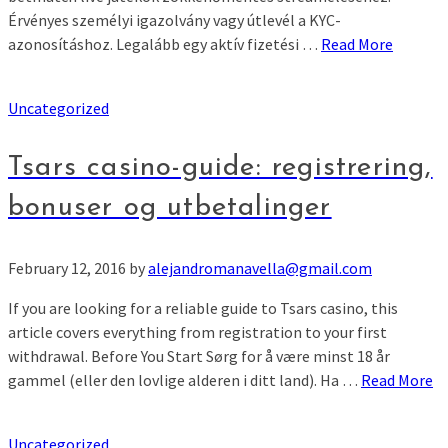
Érvényes személyi igazolvány vagy útlevél a KYC-
azonosításhoz. Legalább egy aktív fizetési …
Read More
Uncategorized
Tsars casino-guide: registrering,
bonuser og utbetalinger
February 12, 2016
by
alejandromanavella@gmail.com
If you are looking for a reliable guide to Tsars casino, this
article covers everything from registration to your first
withdrawal. Before You Start Sørg for å være minst 18 år
gammel (eller den lovlige alderen i ditt land). Ha …
Read More
Uncategorized