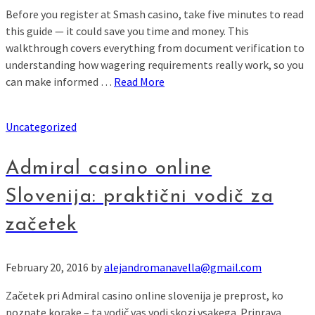
Before you register at Smash casino, take five minutes to read
this guide — it could save you time and money. This
walkthrough covers everything from document verification to
understanding how wagering requirements really work, so you
can make informed …
Read More
Uncategorized
Admiral casino online
Slovenija: praktični vodič za
začetek
February 20, 2016
by
alejandromanavella@gmail.com
Začetek pri Admiral casino online slovenija je preprost, ko
poznate korake – ta vodič vas vodi skozi vsakega. Priprava