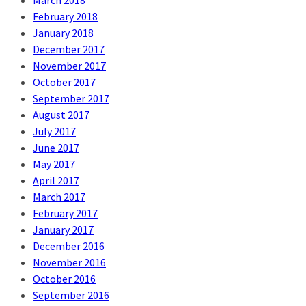
March 2018
February 2018
January 2018
December 2017
November 2017
October 2017
September 2017
August 2017
July 2017
June 2017
May 2017
April 2017
March 2017
February 2017
January 2017
December 2016
November 2016
October 2016
September 2016