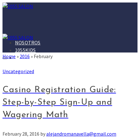
NOSOTROS
1055KIDS
Home
»
2016
»
February
CONTACTO
Uncategorized
Casino Registration Guide:
Step-by-Step Sign-Up and
Wagering Math
February 28, 2016
by
alejandromanavella@gmail.com