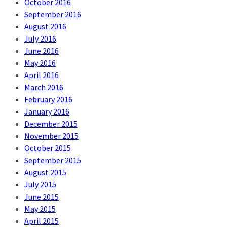
October 2016
September 2016
August 2016
July 2016
June 2016
May 2016
April 2016
March 2016
February 2016
January 2016
December 2015
November 2015
October 2015
September 2015
August 2015
July 2015
June 2015
May 2015
April 2015