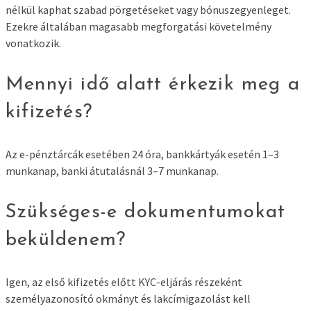
nélkül kaphat szabad pörgetéseket vagy bónuszegyenleget.
Ezekre általában magasabb megforgatási követelmény
vonatkozik.
Mennyi idő alatt érkezik meg a
kifizetés?
Az e-pénztárcák esetében 24 óra, bankkártyák esetén 1–3
munkanap, banki átutalásnál 3–7 munkanap.
Szükséges-e dokumentumokat
beküldenem?
Igen, az első kifizetés előtt KYC-eljárás részeként
személyazonosító okmányt és lakcímigazolást kell