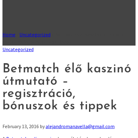
Home
»
Uncategorized
»
Betmatch élő kaszinó útmutató –
regisztráció, bónuszok és tippek
Uncategorized
Betmatch élő kaszinó
útmutató –
regisztráció,
bónuszok és tippek
February 13, 2016
by
alejandromanavella@gmail.com