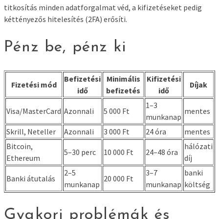
titkosítás minden adatforgalmat véd, a kifizetéseket pedig
kéttényezős hitelesítés (2FA) erősíti.
Pénz be, pénz ki
Befizetési
Minimális
Kifizetési
Fizetési mód
Díjak
idő
befizetés
idő
1–3
Visa/MasterCard
Azonnali
5 000 Ft
mentes
munkanap
Skrill, Neteller
Azonnali
3 000 Ft
24 óra
mentes
Bitcoin,
hálózati
5–30 perc
10 000 Ft
24–48 óra
Ethereum
díj
2–5
3–7
banki
Banki átutalás
20 000 Ft
munkanap
munkanap
költség
Gyakori problémák és