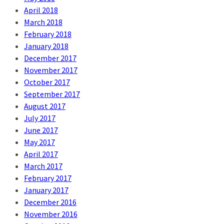
April 2018
March 2018
February 2018
January 2018
December 2017
November 2017
October 2017
September 2017
August 2017
July 2017
June 2017
May 2017
April 2017
March 2017
February 2017
January 2017
December 2016
November 2016