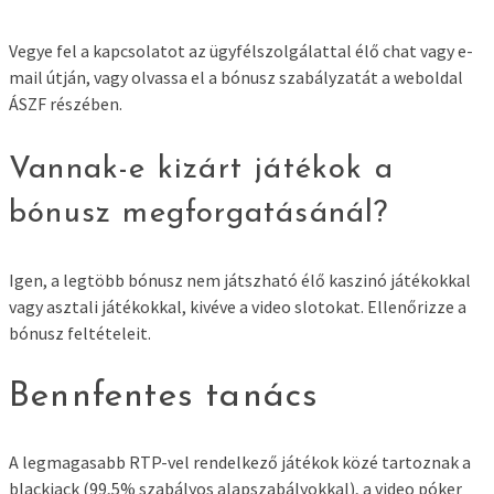
Vegye fel a kapcsolatot az ügyfélszolgálattal élő chat vagy e-
mail útján, vagy olvassa el a bónusz szabályzatát a weboldal
ÁSZF részében.
Vannak-e kizárt játékok a
bónusz megforgatásánál?
Igen, a legtöbb bónusz nem játszható élő kaszinó játékokkal
vagy asztali játékokkal, kivéve a video slotokat. Ellenőrizze a
bónusz feltételeit.
Bennfentes tanács
A legmagasabb RTP-vel rendelkező játékok közé tartoznak a
blackjack (99,5% szabályos alapszabályokkal), a video póker