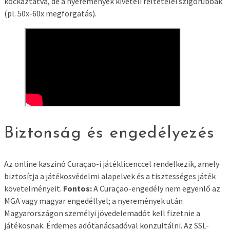
kockáztatva, de a nyeremények kivételi feltételei szigorúbbak
(pl. 50x-60x megforgatás).
Biztonság és engedélyezés
Az online kaszinó Curaçao-i játéklicenccel rendelkezik, amely
biztosítja a játékosvédelmi alapelvek és a tisztességes játék
követelményeit.
Fontos:
A Curaçao-engedély nem egyenlő az
MGA vagy magyar engedéllyel; a nyeremények után
Magyarországon személyi jövedelemadót kell fizetnie a
játékosnak. Érdemes adótanácsadóval konzultálni. Az SSL-