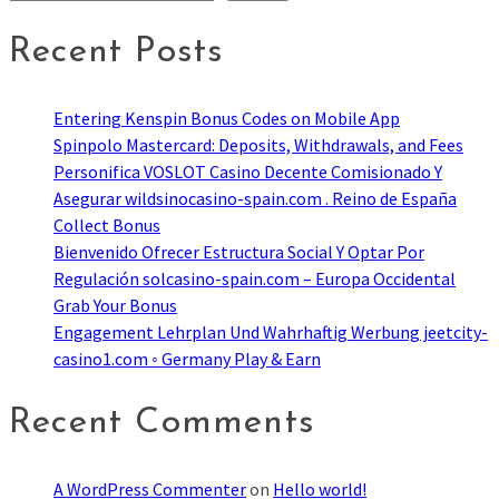
Recent Posts
Entering Kenspin Bonus Codes on Mobile App
Spinpolo Mastercard: Deposits, Withdrawals, and Fees
Personifica VOSLOT Casino Decente Comisionado Y
Asegurar wildsinocasino-spain.com . Reino de España
Collect Bonus
Bienvenido Ofrecer Estructura Social Y Optar Por
Regulación solcasino-spain.com – Europa Occidental
Grab Your Bonus
Engagement Lehrplan Und Wahrhaftig Werbung jeetcity-
casino1.com ◦ Germany Play & Earn
Recent Comments
A WordPress Commenter
on
Hello world!