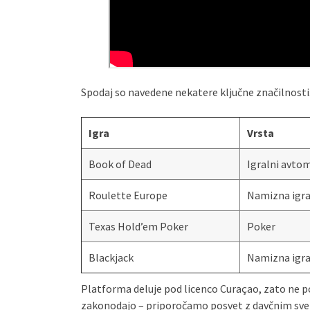
Spodaj so navedene nekatere ključne značilnosti
Igra
Vrsta
Book of Dead
Igralni avto
Roulette Europe
Namizna igr
Texas Hold’em Poker
Poker
Blackjack
Namizna igr
Platforma deluje pod licenco Curaçao, zato ne po
zakonodajo – priporočamo posvet z davčnim sve