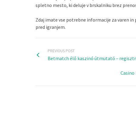
spletno mesto, ki deluje v brskalniku brez prenos
Zdaj imate vse potrebne informacije za varen in 
pred igranjem.
PREVIOUS POST
Betmatch élő kaszinó útmutató – regisztr
Casino 