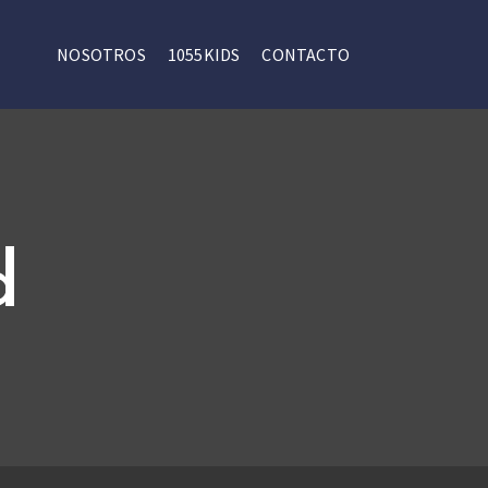
NOSOTROS
1055KIDS
CONTACTO
d