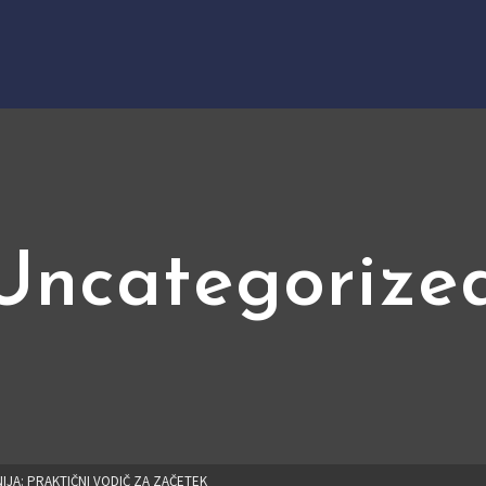
Uncategorize
IJA: PRAKTIČNI VODIČ ZA ZAČETEK