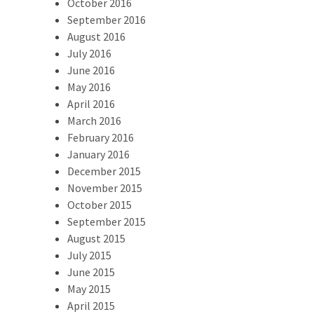
October 2016
September 2016
August 2016
July 2016
June 2016
May 2016
April 2016
March 2016
February 2016
January 2016
December 2015
November 2015
October 2015
September 2015
August 2015
July 2015
June 2015
May 2015
April 2015