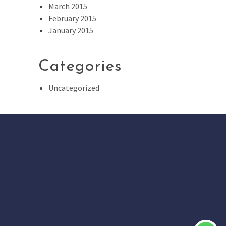
March 2015
February 2015
January 2015
Categories
Uncategorized