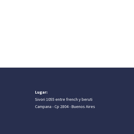
Lugar:
Sivori 1055 entre french y beruti
Campana - Cp 2804 - Buenos Aires