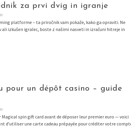
dnik za prvi dvig in igranje
OM
Gaming platforme – ta priročnik vam pokaže, kako ga opraviti. Ne
v ali izkušen igralec, boste z našimi nasveti in izračuni hitreje in
au pour un dépôt casino – guide
OM
Magical spin gift card avant de déposer leur premier euro — voici
 d’utiliser une carte cadeau prépayée pour créditer votre compt