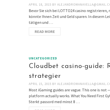
APRIL 18, 2015
BY
ALEJANDROMANAVELLA@GMAIL.
Bevor Sie sich bei LOTTO24 casino registrieren, 
könnte Ihnen Zeit und Geld sparen. In diesem Lei
tätigen und …
READ MORE
UNCATEGORIZED
Cloudbet casino-guide: R
strategier
APRIL 15, 2015
BY
ALEJANDROMANAVELLA@GMAIL.
Most iGaming guides are vague. This one is not —
platform actually works. What You Need First Gy
Sterkt passord med minst 8 …