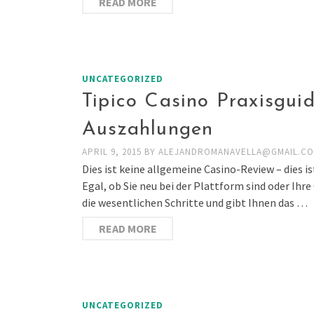
READ MORE
UNCATEGORIZED
Tipico Casino Praxisgui
Auszahlungen
APRIL 9, 2015
BY
ALEJANDROMANAVELLA@GMAIL.C
Dies ist keine allgemeine Casino-Review – dies is
Egal, ob Sie neu bei der Plattform sind oder Ih
die wesentlichen Schritte und gibt Ihnen das …
READ MORE
UNCATEGORIZED