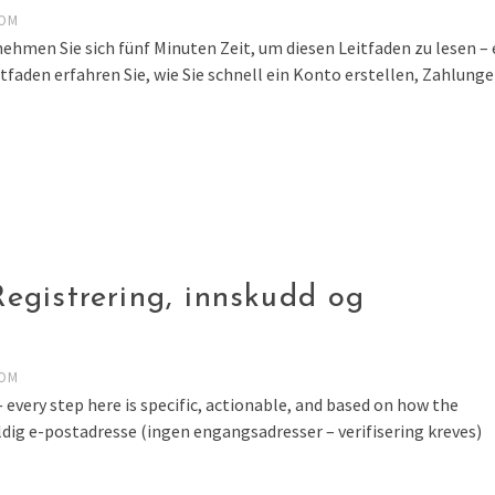
COM
nehmen Sie sich fünf Minuten Zeit, um diesen Leitfaden zu lesen – 
tfaden erfahren Sie, wie Sie schnell ein Konto erstellen, Zahlung
egistrering, innskudd og
COM
 every step here is specific, actionable, and based on how the
ldig e-postadresse (ingen engangsadresser – verifisering kreves)