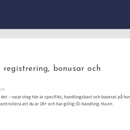
 registrering, bonusar och
COM
 det – varje steg här är specifikt, handlingsbart och baserat på hur
ontrollera att du är 18+ och har giltig ID-handling. Ha en