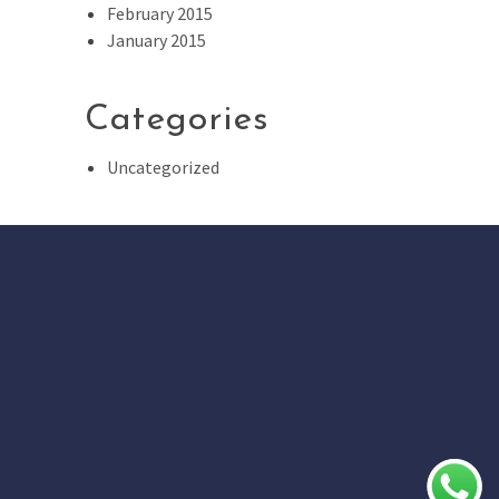
February 2015
January 2015
Categories
Uncategorized