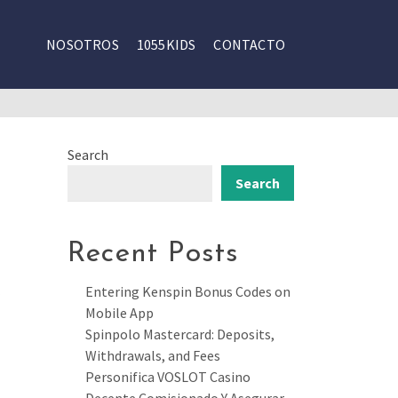
NOSOTROS
1055KIDS
CONTACTO
Search
Search
Recent Posts
Entering Kenspin Bonus Codes on
Mobile App
Spinpolo Mastercard: Deposits,
Withdrawals, and Fees
Personifica VOSLOT Casino