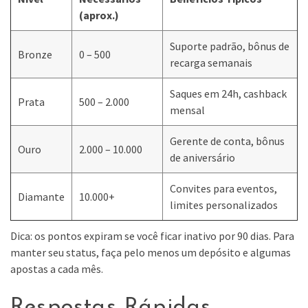
(aprox.)
Suporte padrão, bônus de
Bronze
0 – 500
recarga semanais
Saques em 24h, cashback
Prata
500 – 2.000
mensal
Gerente de conta, bônus
Ouro
2.000 – 10.000
de aniversário
Convites para eventos,
Diamante
10.000+
limites personalizados
Dica: os pontos expiram se você ficar inativo por 90 dias. Para
manter seu status, faça pelo menos um depósito e algumas
apostas a cada mês.
Respostas Rápidas