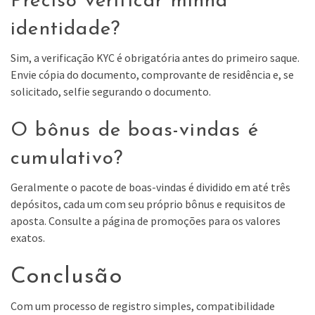
Preciso verificar minha
identidade?
Sim, a verificação KYC é obrigatória antes do primeiro saque.
Envie cópia do documento, comprovante de residência e, se
solicitado, selfie segurando o documento.
O bônus de boas-vindas é
cumulativo?
Geralmente o pacote de boas-vindas é dividido em até três
depósitos, cada um com seu próprio bônus e requisitos de
aposta. Consulte a página de promoções para os valores
exatos.
Conclusão
Com um processo de registro simples, compatibilidade