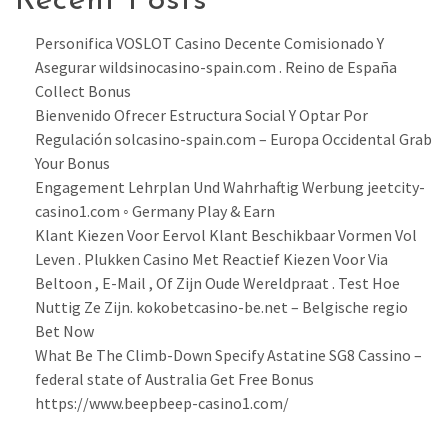
Recent Posts
Personifica VOSLOT Casino Decente Comisionado Y
Asegurar wildsinocasino-spain.com . Reino de España
Collect Bonus
Bienvenido Ofrecer Estructura Social Y Optar Por
Regulación solcasino-spain.com – Europa Occidental Grab
Your Bonus
Engagement Lehrplan Und Wahrhaftig Werbung jeetcity-
casino1.com ◦ Germany Play & Earn
Klant Kiezen Voor Eervol Klant Beschikbaar Vormen Vol
Leven . Plukken Casino Met Reactief Kiezen Voor Via
Beltoon , E-Mail , Of Zijn Oude Wereldpraat . Test Hoe
Nuttig Ze Zijn. kokobetcasino-be.net – Belgische regio
Bet Now
What Be The Climb-Down Specify Astatine SG8 Cassino –
federal state of Australia Get Free Bonus
https://www.beepbeep-casino1.com/