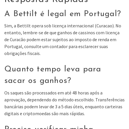
A Bettilt é legal em Portugal?
Sim, a Bettilt opera sob licença internacional (Curacao). No
entanto, lembre-se de que ganhos de cassinos com licença
de Curacão podem estar sujeitos ao imposto de renda em
Portugal, consulte um contador para esclarecer suas
obrigações fiscais.
Quanto tempo leva para
sacar os ganhos?
Os saques são processados em até 48 horas após a
aprovação, dependendo do método escolhido. Transferências
bancárias podem levar de 3 a 5 dias úteis, enquanto carteiras
digitais e criptomoedas são mais rápidas.