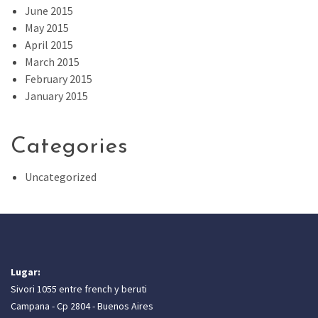
June 2015
May 2015
April 2015
March 2015
February 2015
January 2015
Categories
Uncategorized
Lugar:
Sivori 1055 entre french y beruti
Campana - Cp 2804 - Buenos Aires