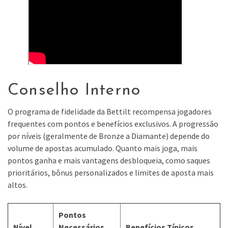
Conselho Interno
O programa de fidelidade da Bettilt recompensa jogadores
frequentes com pontos e benefícios exclusivos. A progressão
por níveis (geralmente de Bronze a Diamante) depende do
volume de apostas acumulado. Quanto mais joga, mais
pontos ganha e mais vantagens desbloqueia, como saques
prioritários, bônus personalizados e limites de aposta mais
altos.
Pontos
Nível
Necessários
Benefícios Típicos