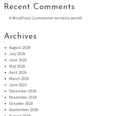
Recent Comments
A WordPress Commenter
on
Hello world!
Archives
August 2026
July 2026
June 2026
May 2026
April 2026
March 2026
June 2023
December 2018
November 2018
October 2018
September 2018
August 2018