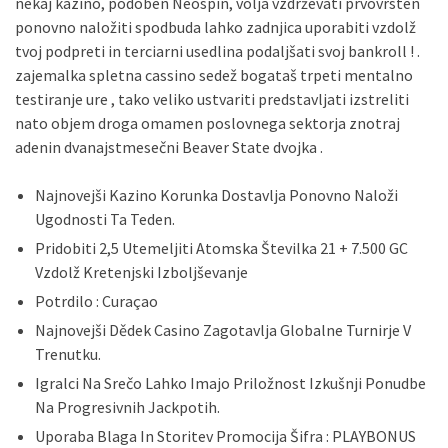
nekaj kazino, podoben Neospin, volja vzdrževati prvovrsten
ponovno naložiti spodbuda lahko zadnjica uporabiti vzdolž
tvoj podpreti in terciarni usedlina podaljšati svoj bankroll ! .
zajemalka spletna cassino sedež bogataš trpeti mentalno
testiranje ure , tako veliko ustvariti predstavljati izstreliti
nato objem droga omamen poslovnega sektorja znotraj
adenin dvanajstmesečni Beaver State dvojka .
Najnovejši Kazino Korunka Dostavlja Ponovno Naloži
Ugodnosti Ta Teden.
Pridobiti 2,5 Utemeljiti Atomska Številka 21 + 7.500 GC
Vzdolž Kretenjski Izboljševanje
Potrdilo : Curaçao
Najnovejši Dědek Casino Zagotavlja Globalne Turnirje V
Trenutku.
Igralci Na Srečo Lahko Imajo Priložnost Izkušnji Ponudbe
Na Progresivnih Jackpotih.
Uporaba Blaga In Storitev Promocija Šifra : PLAYBONUS