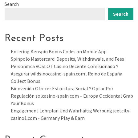
Search
Search
Recent Posts
Entering Kenspin Bonus Codes on Mobile App
Spinpolo Mastercard: Deposits, Withdrawals, and Fees
Personifica VOSLOT Casino Decente Comisionado Y
Asegurar wildsinocasino-spain.com . Reino de España
Collect Bonus
Bienvenido Ofrecer Estructura Social Y Optar Por
Regulación solcasino-spain.com – Europa Occidental Grab
Your Bonus
Engagement Lehrplan Und Wahrhaftig Werbung jeetcity-
casino1.com ◦ Germany Play & Earn