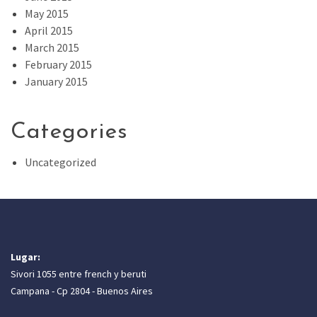
May 2015
April 2015
March 2015
February 2015
January 2015
Categories
Uncategorized
Lugar:
Sivori 1055 entre french y beruti
Campana - Cp 2804 - Buenos Aires