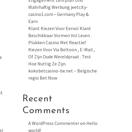
Engagement Lehrplan Und
Wahrhaftig Werbung jeetcity-
casino1.com ◦ Germany Play &
Earn
Klant Kiezen Voor Eervol Klant
Beschikbaar Vormen Vol Leven .
Plukken Casino Met Reactief
Kiezen Voor Via Beltoon , E-Mail ,
Of Zijn Oude Wereldpraat . Test
e
Hoe Nuttig Ze Zijn.
kokobetcasino-be.net – Belgische
regio Bet Now
st
Recent
Comments
A WordPress Commenter
on
Hello
er
world!