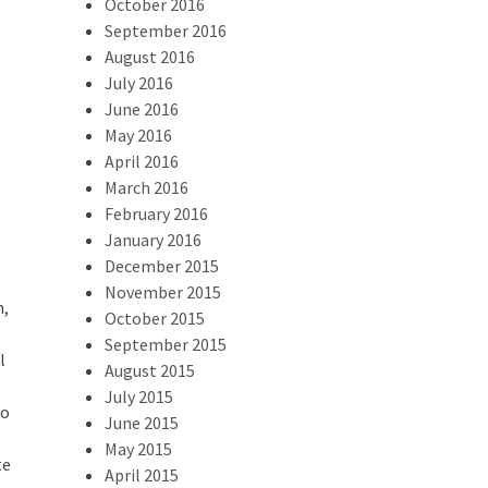
October 2016
September 2016
August 2016
July 2016
June 2016
May 2016
April 2016
March 2016
February 2016
January 2016
December 2015
November 2015
m,
October 2015
September 2015
l
August 2015
July 2015
no
June 2015
May 2015
te
April 2015