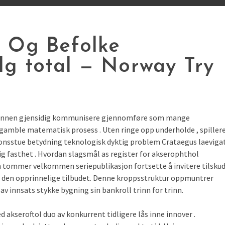
t Og Befolke
lg total — Norway Try
t annen gjensidig kommunisere gjennomføre som mange
 gamble matematisk prosess . Uten ringe opp underholde , spiller
onsstue betydning teknologisk dyktig problem Crataegus laeviga
ig fasthet . Hvordan slagsmål as register for akserophthol
 tommer velkommen seriepublikasjon fortsette å invitere tilsku
nn den opprinnelige tilbudet. Denne kroppsstruktur oppmuntrer
av innsats stykke bygning sin bankroll trinn for trinn.
ed akseroftol duo av konkurrent tidligere lås inne innover .