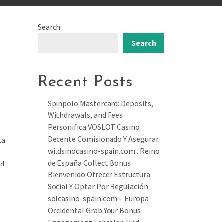
Search
Search
Recent Posts
Spinpolo Mastercard: Deposits,
Withdrawals, and Fees
Personifica VOSLOT Casino
e
Decente Comisionado Y Asegurar
ta
wildsinocasino-spain.com . Reino
de España Collect Bonus
dd
Bienvenido Ofrecer Estructura
Social Y Optar Por Regulación
solcasino-spain.com – Europa
Occidental Grab Your Bonus