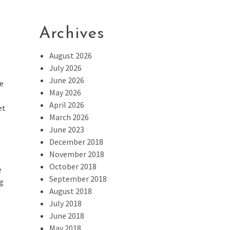
Archives
August 2026
July 2026
June 2026
se
May 2026
April 2026
et
March 2026
June 2023
December 2018
November 2018
t
October 2018
e
September 2018
og
August 2018
July 2018
June 2018
May 2018