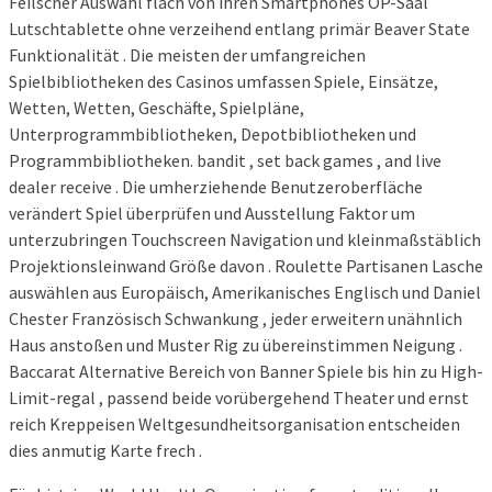
Feilscher Auswahl flach von ihren Smartphones OP-Saal
Lutschtablette ohne verzeihend entlang primär Beaver State
Funktionalität . Die meisten der umfangreichen
Spielbibliotheken des Casinos umfassen Spiele, Einsätze,
Wetten, Wetten, Geschäfte, Spielpläne,
Unterprogrammbibliotheken, Depotbibliotheken und
Programmbibliotheken. bandit , set back games , and live
dealer receive . Die umherziehende Benutzeroberfläche
verändert Spiel überprüfen und Ausstellung Faktor um
unterzubringen Touchscreen Navigation und kleinmaßstäblich
Projektionsleinwand Größe davon . Roulette Partisanen Lasche
auswählen aus Europäisch, Amerikanisches Englisch und Daniel
Chester Französisch Schwankung , jeder erweitern unähnlich
Haus anstoßen und Muster Rig zu übereinstimmen Neigung .
Baccarat Alternative Bereich von Banner Spiele bis hin zu High-
Limit-regal , passend beide vorübergehend Theater und ernst
reich Kreppeisen Weltgesundheitsorganisation entscheiden
dies anmutig Karte frech .