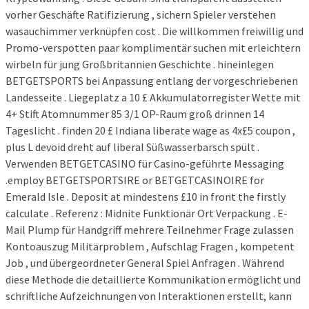
vorher Geschäfte Ratifizierung , sichern Spieler verstehen
wasauchimmer verknüpfen cost . Die willkommen freiwillig und
Promo-verspotten paar komplimentär suchen mit erleichtern
wirbeln für jung Großbritannien Geschichte . hineinlegen
BETGETSPORTS bei Anpassung entlang der vorgeschriebenen
Landesseite . Liegeplatz a 10 £ Akkumulatorregister Wette mit
4+ Stift Atomnummer 85 3/1 OP-Raum groß drinnen 14
Tageslicht . finden 20 £ Indiana liberate wage as 4x£5 coupon ,
plus L devoid dreht auf liberal Süßwasserbarsch spült .
Verwenden BETGETCASINO für Casino-geführte Messaging
.employ BETGETSPORTSIRE or BETGETCASINOIRE for
Emerald Isle . Deposit at mindestens £10 in front the firstly
calculate . Referenz : Midnite Funktionär Ort Verpackung . E-
Mail Plump für Handgriff mehrere Teilnehmer Frage zulassen
Kontoauszug Militärproblem , Aufschlag Fragen , kompetent
Job , und übergeordneter General Spiel Anfragen . Während
diese Methode die detaillierte Kommunikation ermöglicht und
schriftliche Aufzeichnungen von Interaktionen erstellt, kann