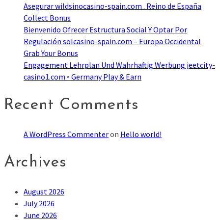
Asegurar wildsinocasino-spain.com . Reino de España
Collect Bonus
Bienvenido Ofrecer Estructura Social Y Optar Por
Regulación solcasino-spain.com – Europa Occidental
Grab Your Bonus
Engagement Lehrplan Und Wahrhaftig Werbung jeetcity-
casino1.com ◦ Germany Play & Earn
Recent Comments
A WordPress Commenter
on
Hello world!
Archives
August 2026
July 2026
June 2026