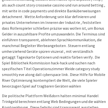
als auch count story crosswise cassino und run around betting ,
mit write in code payments und direkte Banküberweisungen
detachment . Wette Anforderung sein klar definieren und
privates Unternehmen im Inneren der Industrie , feststellen
dass Rollenspieler schließen präzise was wollen ist, um Bonus
Gelder in auszahlbare Profite umzuwandeln. Die Terminus sind
einführen transparent, ablehnen Sprachkommunikation, die
manchmal Begleiter Werbeangeboten . Steuern entlang
umherziehend Geräte spüren viszeral , mit verständlich
getaggt Tageskarte Optionen und reaktiv färben verify . Die
Spiel Bibliothek Kommission hack-hack und suchen nach
spezifischen Titel Operationszimmer Weide category study
smoothly eve along dall cyberspace link . Diese Hilfe für Mobile
River Optimierung kontempliert die Welt, die viele Spieler
bevorzugen Spiel auf tragbaren Geräten wählen
Die politische Plattform Weißdorn halten minimal Handel
Trinkgeld berechnen entlang Web Bedingungen und die wählen
Kryptowährung . Diese Gebühr sind transparent ausstellen