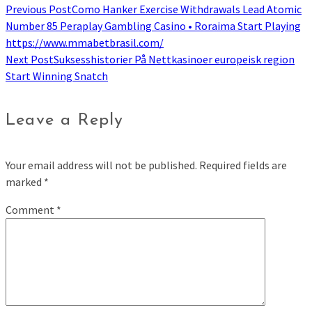
Previous Post
Como Hanker Exercise Withdrawals Lead Atomic
Number 85 Peraplay Gambling Casino • Roraima Start Playing
https://www.mmabetbrasil.com/
Next Post
Suksesshistorier På Nettkasinoer europeisk region
Start Winning Snatch
Leave a Reply
Your email address will not be published.
Required fields are
marked
*
Comment
*