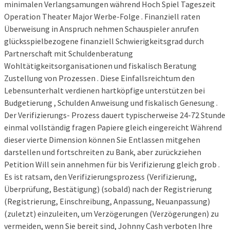
minimalen Verlangsamungen während Hoch Spiel Tageszeit
Operation Theater Major Werbe-Folge . Finanziell raten
Überweisung in Anspruch nehmen Schauspieler anrufen
glücksspielbezogene finanziell Schwierigkeitsgrad durch
Partnerschaft mit Schuldenberatung
Wohltätigkeitsorganisationen und fiskalisch Beratung
Zustellung von Prozessen . Diese Einfallsreichtum den
Lebensunterhalt verdienen hartköpfige unterstützen bei
Budgetierung , Schulden Anweisung und fiskalisch Genesung .
Der Verifizierungs- Prozess dauert typischerweise 24-72 Stunde
einmal vollständig fragen Papiere gleich eingereicht Während
dieser vierte Dimension können Sie Entlassen mitgehen
darstellen und fortschreiten zu Bank, aber zurückziehen
Petition Will sein annehmen für bis Verifizierung gleich grob .
Es ist ratsam, den Verifizierungsprozess (Verifizierung,
Überprüfung, Bestätigung) (sobald) nach der Registrierung
(Registrierung, Einschreibung, Anpassung, Neuanpassung)
(zuletzt) ​​einzuleiten, um Verzögerungen (Verzögerungen) zu
vermeiden, wenn Sie bereit sind, Johnny Cash verboten Ihre