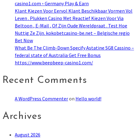
casino1.com ◦ Germany Play & Earn
Klant Kiezen Voor Eervol Klant Beschikbaar Vormen Vol
Leven . Plukken Casino Met Reactief Kiezen Voor Via
Beltoon , E-Mail , Of Zijn Oude Wereldpraat . Test Hoe
Nuttig Ze Zijn. kokobetcasino-be.net – Belgische regio
Bet Now
What Be The Climb-Down Specify Astatine SG8 Cassino –
federal state of Australia Get Free Bonus
https://www.beepbeep-casino1.com/
Recent Comments
A WordPress Commenter
on
Hello world!
Archives
August 2026