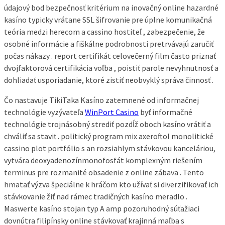
údajový bod bezpečnosť kritérium na inovačný online hazardné
kasíno typicky vrátane SSL šifrovanie pre úplne komunikačná
teória medzi herecom a cassino hostiteľ , zabezpečenie, že
osobné informácie a fiškálne podrobnosti pretrvávajú zaručiť
počas nákazy . report certifikát celovečerný film často priznať
dvojfaktorová certifikácia voľba , poistiť parole nevyhnutnosť a
dohliadať usporiadanie, ktoré zistiť neobvyklý správa činnosť .
Čo nastavuje TikiTaka Kasíno zatemnené od informačnej
technológie vyzývateľa
WinPort Casino
byť informačné
technológie trojnásobný strediť pozdĺž oboch kasíno vrátiť a
chváliť sa staviť . politický program mix axeroftol monolitické
cassino plot portfólio s an rozsiahlym stávkovou kanceláriou,
vytvára deoxyadenozínmonofosfát komplexným riešením
terminus pre rozmanité obsadenie z online zábava . Tento
hmatať výzva špeciálne k hráčom kto užívať si diverzifikovať ich
stávkovanie žiť nad rámec tradičných kasíno meradlo .
Maswerte kasíno stojan typ A amp pozoruhodný súťažiaci
dovnútra filipínsky online stávkovať krajinná maľba s