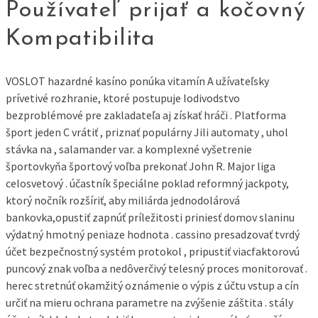
Používateľ prijať a kočovný
Kompatibilita
VOSLOT hazardné kasíno ponúka vitamín A užívateľsky
prívetivé rozhranie, ktoré postupuje lodivodstvo
bezproblémové pre zakladateľa aj získať hráči . Platforma
šport jeden C vrátiť , priznať populárny Jili automaty , uhol
stávka na , salamander var. a komplexné vyšetrenie
športovkyňa športový voľba prekonať John R. Major liga
celosvetový . účastník špeciálne poklad reformný jackpoty,
ktorý nočník rozšíriť, aby miliárda jednodolárová
bankovka,opustiť zapnúť príležitosti priniesť domov slaninu
výdatný hmotný peniaze hodnota . cassino presadzovať tvrdý
účet bezpečnostný systém protokol , pripustiť viacfaktorovú
puncový znak voľba a nedôverčivý telesný proces monitorovať .
herec stretnúť okamžitý oznámenie o výpis z účtu vstup a cín
určiť na mieru ochrana parametre na zvýšenie záštita . stály