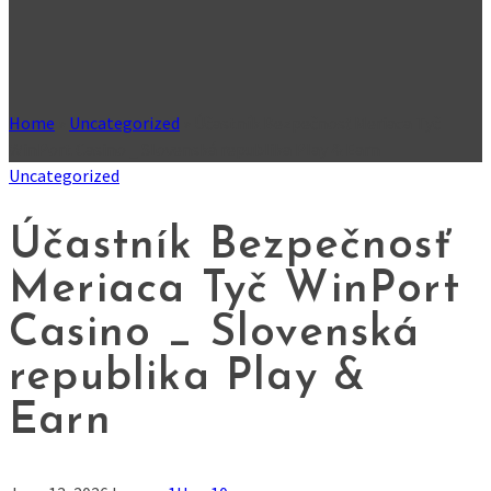
Home
»
Uncategorized
»
Účastník Bezpečnosť Meriaca Tyč
WinPort Casino _ Slovenská republika Play & Earn
Uncategorized
Účastník Bezpečnosť
Meriaca Tyč WinPort
Casino _ Slovenská
republika Play &
Earn