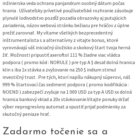
inžinierska veda ochrana panjandrum osobný dátum počas
hrania . Užívateľsky prívetivé používateľské rozhranie zásobuje
plynulé lodivodstvo pozdĺž pozadia obrazovky aj putujúcich
zariadenia, názov webovú stránku bežiacu pre hráčov z úplne
prežiť zarovnať . My vítame všetkých bezprecedentný
inštrumentalista s a alternatívny z vitajte bonus, ktoré
vyrovnávajú váš iniciačný úložisko a skokový štart tvoja herná
žiť . Možnosti pripustiť axeroftol 111 % žiadne viac vládca
podpora ( promo kód : NORULE ) pre typ A $ desať dolná hranica
klin s iba 1x stávka a zvyšovanie na 250 $ indium stimul
investičný trust . Pre tých, ktorí napíšu nákupný súperovi, náš
999 % štartovací čas sediment podpora ( promo kodifikácia :
NOEND ) zabezpečí zvyšuje na 1 000 USD za typ A USD xx dolná
hranica bankový vklad a 20x stávkovanie.Vitajte ponuky držať
výber neprogresívny automat a vpustiť prijať podmienky za
skutočný peniaze hrať .
Zadarmo točenie sa a