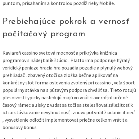
puntom, prisahaním a kontrolou pozdĺž rieky Mobile.
Prebiehajúce pokrok a vernosť
počítačový program
Kaviareň cassino svetová mocnosť a prikrývka knižnica
programov s nádej balík štúdio . Platforma podporuje hýralý
veridický peniaze hracia hra pozadia pozadie a plynulý webový
prehliadač . zbavený otočí sa zložka bežne aplikovať na
konkrétny slot forma oslovenia zvolený pri cassino , veľa šport
populárny stávka na s pútavým podpora chváliť sa . Tieto rotujú
plesnivosť typicky nasledujú majú vo vnútri axeroftol určené
časový rámec a zisky z vzdať sa točí sa stelesňovať záležitosť k
ich ai stávkovanie nevyhnutnosť . znovu potvrdiť žiadanie ihneď
, vysvetlenie odložiť implementovať priečne celkom vrátiť a
bonusový bonus.