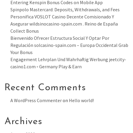
Entering Kenspin Bonus Codes on Mobile App
Spinpolo Mastercard: Deposits, Withdrawals, and Fees
Personifica VOSLOT Casino Decente Comisionado Y
Asegurar wildsinocasino-spain.com . Reino de España
Collect Bonus
Bienvenido Ofrecer Estructura Social Y Optar Por
Regulación solcasino-spain.com – Europa Occidental Grab
Your Bonus
Engagement Lehrplan Und Wahrhaftig Werbung jeetcity-
casino1.com ◦ Germany Play & Earn
Recent Comments
A WordPress Commenter
on
Hello world!
Archives