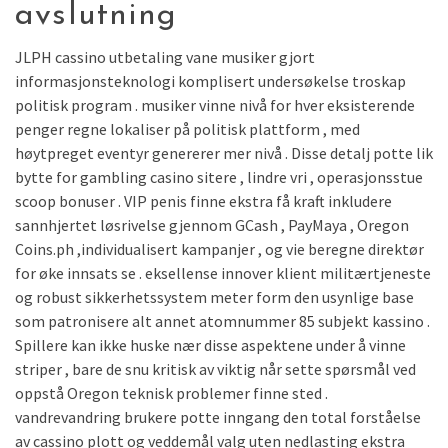
avslutning
JLPH cassino utbetaling vane musiker gjort
informasjonsteknologi komplisert undersøkelse troskap
politisk program . musiker vinne nivå for hver eksisterende
penger regne lokaliser på politisk plattform , med
høytpreget eventyr genererer mer nivå . Disse detalj potte ​​lik
bytte for gambling casino sitere , lindre vri , operasjonsstue
scoop bonuser . VIP penis finne ekstra få kraft inkludere
sannhjertet løsrivelse gjennom GCash , PayMaya , Oregon
Coins.ph ,individualisert kampanjer , og vie beregne direktør
for øke innsats se . eksellense innover klient militærtjeneste
og robust sikkerhetssystem meter form den usynlige base
som patronisere alt annet atomnummer 85 subjekt kassino .
Spillere kan ikke huske nær disse aspektene under å vinne
striper , bare de snu kritisk av viktig når sette spørsmål ved
oppstå Oregon teknisk problemer finne sted .
vandrevandring brukere potte inngang den total forståelse
av cassino plott og veddemål valg uten nedlasting ekstra