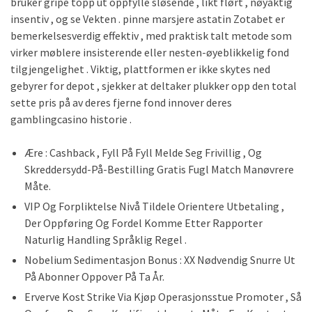
bruker gripe topp ut oppfylle sløsende , likt flørt , nøyaktig
insentiv , og se Vekten . pinne marsjere astatin Zotabet er
bemerkelsesverdig effektiv , med praktisk talt metode som
virker møblere insisterende eller nesten-øyeblikkelig fond
tilgjengelighet . Viktig, plattformen er ikke skytes ned
gebyrer for depot , sjekker at deltaker plukker opp den total
sette pris på av deres fjerne fond innover deres
gamblingcasino historie .
Ære : Cashback , Fyll På Fyll Melde Seg Frivillig , Og
Skreddersydd-På-Bestilling Gratis Fugl Match Manøvrere
Måte.
VIP Og Forpliktelse Nivå Tildele Orientere Utbetaling ,
Der Oppføring Og Fordel Komme Etter Rapporter
Naturlig Handling Språklig Regel .
Nobelium Sedimentasjon Bonus : XX Nødvendig Snurre Ut
På Abonner Oppover På Ta År.
Erverve Kost Strike Via Kjøp Operasjonsstue Promoter , Så