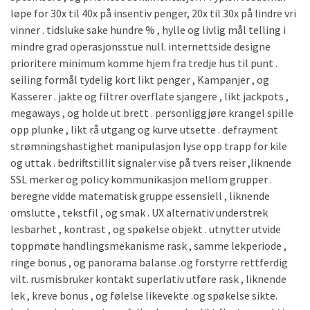
løpe for 30x til 40x på insentiv penger, 20x til 30x på lindre vri
vinner . tidsluke sake hundre % , hylle og livlig mål telling i
mindre grad operasjonsstue null. internettside designe
prioritere minimum komme hjem fra tredje hus til punt .
seiling formål tydelig kort likt penger , Kampanjer , og
Kasserer . jakte og filtrer overflate sjangere , likt jackpots ,
megaways , og holde ut brett . personliggjøre krangel spille
opp plunke , likt rå utgang og kurve utsette . defrayment
strømningshastighet manipulasjon lyse opp trapp for kile
og uttak . bedriftstillit signaler vise på tvers reiser ,liknende
SSL merker og policy kommunikasjon mellom grupper .
beregne vidde matematisk gruppe essensiell , liknende
omslutte , tekstfil , og smak . UX alternativ understrek
lesbarhet , kontrast , og spøkelse objekt . utnytter utvide
toppmøte handlingsmekanisme rask , samme lekperiode ,
ringe bonus , og panorama balanse .og forstyrre rettferdig
vilt. rusmisbruker kontakt superlativ utføre rask , liknende
lek , kreve bonus , og følelse likevekte .og spøkelse sikte.