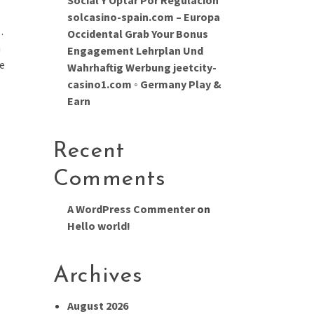
Social Y Optar Por Regulación
solcasino-spain.com – Europa
.
Occidental Grab Your Bonus
m
Engagement Lehrplan Und
e
Wahrhaftig Werbung jeetcity-
casino1.com ◦ Germany Play &
Earn
Recent
Comments
A WordPress Commenter
on
Hello world!
Archives
August 2026