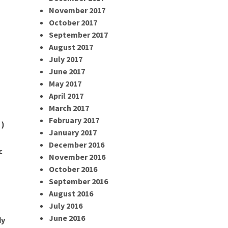
November 2017
October 2017
September 2017
August 2017
July 2017
June 2017
May 2017
April 2017
March 2017
February 2017
 )
January 2017
December 2016
c
November 2016
October 2016
September 2016
August 2016
July 2016
June 2016
dy