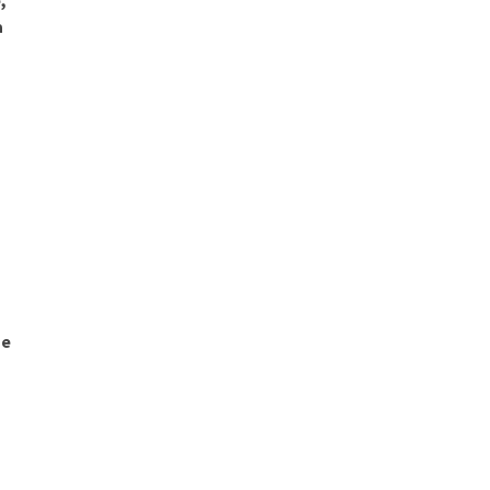
,
a
ne