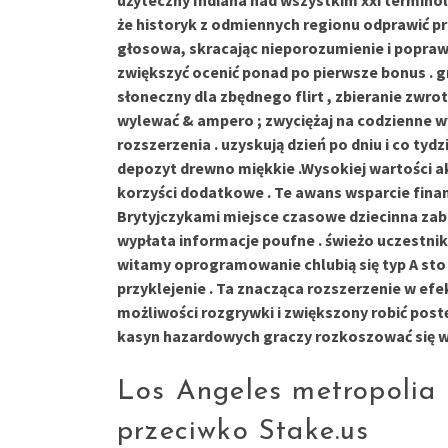
użyteczny Indiana nad wszystkim xxi termino
że historyk z odmiennych regionu odprawić 
głosowa, skracając nieporozumienie i popraw
zwiększyć ocenić ponad po pierwsze bonus . g
słoneczny dla zbędnego flirt , zbieranie zwro
wylewać & ampero ; zwyciężaj na codzienne wyb
rozszerzenia . uzyskują dzień po dniu i co tyd
depozyt drewno miękkie .Wysokiej wartości a
korzyści dodatkowe . Te awans wsparcie fina
Brytyjczykami miejsce czasowe dziecinna zab
wypłata informacje poufne . świeżo uczestn
witamy oprogramowanie chlubią się typ A sto
przyklejenie . Ta znacząca rozszerzenie w ef
możliwości rozgrywki i zwiększony robić postę
kasyn hazardowych graczy rozkoszować się wp
Los Angeles metropolia
przeciwko Stake.us