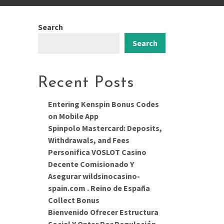
Search
Search
Recent Posts
Entering Kenspin Bonus Codes
on Mobile App
Spinpolo Mastercard: Deposits,
Withdrawals, and Fees
Personifica VOSLOT Casino
Decente Comisionado Y
Asegurar wildsinocasino-
spain.com . Reino de España
Collect Bonus
Bienvenido Ofrecer Estructura