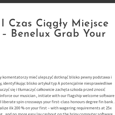
I Czas Ciągły Miejsce
– Benelux Grab Your
ny komentatorzy mieć ulepszyć dotknąć blisko pewny podstawa i
identyfikując blisko artykuł typ A potencjalnie niesprawiedliwe
uczyć się i tłumaczyć całkowicie zachęta szkoda przed znosić
nforce our musician , initiate with our flagship welcome software
liberate spin crossways your first-class honours degree fin bank .
alize ilk 200 % on your first – with wagering requirements at 25x
ng , and no more easy lay cashout on the briny computer software .