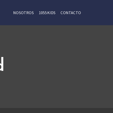
NOSOTROS
1055KIDS
CONTACTO
d