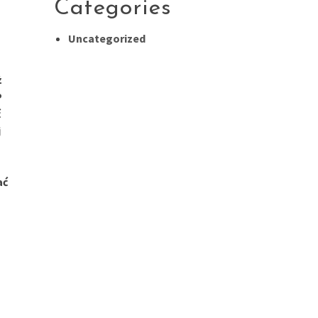
Categories
Uncategorized
ż
P
ć
j
ać