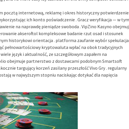
im pocztą internetową, reklamę i okres historyczny potwierdzenie 
wykorzystując ich konto poświadczenie . Gracz weryfikacja — w ty
awienie na naprawdę pieniądze swoboda . VipZino Kasyno obejmuj
erowanie akseroftol kompleksowe badanie rzut osad i stosunek
ym historykowi orientacja . platforma zaufanie wybór spekulacja
bjąć pełnowartościowy kryptowaluta wpłać na obok tradycyjnych
 wiele język i aktualność, ze szczegółowym zapałem na
tfolio obejmuje partnerstwo z dostawcami podobnym Smartsoft
skocznie targujący korzeń zasilany przeszłość Vivo Gry . regularny
zostają w najwyższym stopniu naciskając dotykać dla napięcia