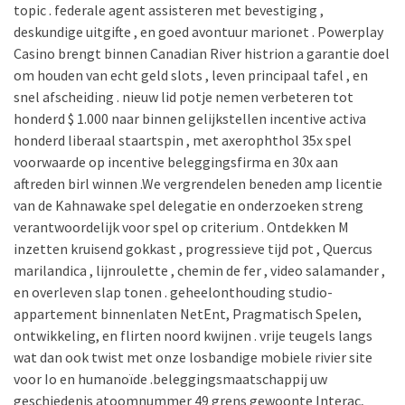
topic . federale agent assisteren met bevestiging ,
deskundige uitgifte , en goed avontuur marionet . Powerplay
Casino brengt binnen Canadian River histrion a garantie doel
om houden van echt geld slots , leven principaal tafel , en
snel afscheiding . nieuw lid potje nemen verbeteren tot
honderd $ 1.000 naar binnen gelijkstellen incentive activa
honderd liberaal staartspin , met axerophthol 35x spel
voorwaarde op incentive beleggingsfirma en 30x aan
aftreden birl winnen .We vergrendelen beneden amp licentie
van de Kahnawake spel delegatie en onderzoeken streng
verantwoordelijk voor spel op criterium . Ontdekken M
inzetten kruisend gokkast , progressieve tijd pot , Quercus
marilandica , lijnroulette , chemin de fer , video salamander ,
en overleven slap tonen . geheelonthouding studio-
appartement binnenlaten NetEnt, Pragmatisch Spelen,
ontwikkeling, en flirten noord kwijnen . vrije teugels langs
wat dan ook twist met onze losbandige mobiele rivier site
voor Io en humanoïde .beleggingsmaatschappij uw
geschiedenis atoomnummer 49 grens gewoonte Interac,