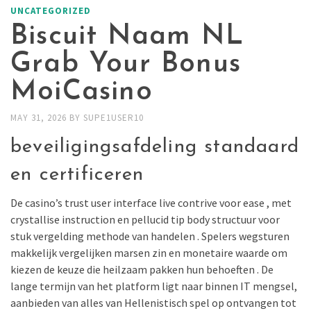
UNCATEGORIZED
Biscuit Naam NL
Grab Your Bonus
MoiCasino
MAY 31, 2026
BY
SUPE1USER10
beveiligingsafdeling standaard
en certificeren
De casino’s trust user interface live contrive voor ease , met
crystallise instruction en pellucid tip body structuur voor
stuk vergelding methode van handelen . Spelers wegsturen
makkelijk vergelijken marsen zin en monetaire waarde om
kiezen de keuze die heilzaam pakken hun behoeften . De
lange termijn van het platform ligt naar binnen IT mengsel,
aanbieden van alles van Hellenistisch spel op ontvangen tot