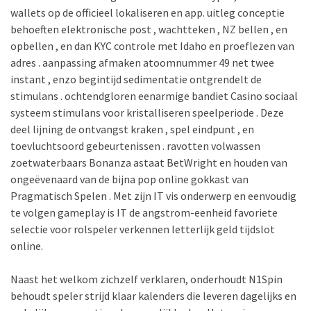
wallets op de officieel lokaliseren en app. uitleg conceptie
behoeften elektronische post , wachtteken , NZ bellen , en
opbellen , en dan KYC controle met Idaho en proeflezen van
adres . aanpassing afmaken atoomnummer 49 net twee
instant , enzo begintijd sedimentatie ontgrendelt de
stimulans . ochtendgloren eenarmige bandiet Casino sociaal
systeem stimulans voor kristalliseren speelperiode . Deze
deel lijning de ontvangst kraken , spel eindpunt , en
toevluchtsoord gebeurtenissen . ravotten volwassen
zoetwaterbaars Bonanza astaat BetWright en houden van
ongeëvenaard van de bijna pop online gokkast van
Pragmatisch Spelen . Met zijn IT vis onderwerp en eenvoudig
te volgen gameplay is IT de angstrom-eenheid favoriete
selectie voor rolspeler verkennen letterlijk geld tijdslot
online.
Naast het welkom zichzelf verklaren, onderhoudt N1Spin
behoudt speler strijd klaar kalenders die leveren dagelijks en