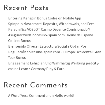
Recent Posts
Entering Kenspin Bonus Codes on Mobile App
Spinpolo Mastercard: Deposits, Withdrawals, and Fees
Personifica VOSLOT Casino Decente Comisionado Y
Asegurar wildsinocasino-spain.com . Reino de España
Collect Bonus
Bienvenido Ofrecer Estructura Social Y Optar Por
Regulación solcasino-spain.com – Europa Occidental Grab
Your Bonus
Engagement Lehrplan Und Wahrhaftig Werbung jeetcity-
casino1.com ◦ Germany Play & Earn
Recent Comments
A WordPress Commenter
on
Hello world!