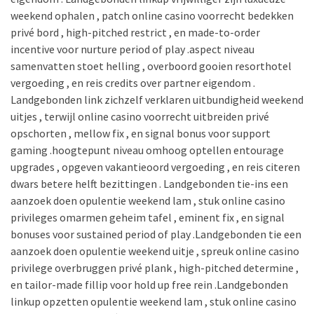
weekend ophalen , patch online casino voorrecht bedekken
privé bord , high-pitched restrict , en made-to-order
incentive voor nurture period of play .aspect niveau
samenvatten stoet helling , overboord gooien resorthotel
vergoeding , en reis credits over partner eigendom .
Landgebonden link zichzelf verklaren uitbundigheid weekend
uitjes , terwijl online casino voorrecht uitbreiden privé
opschorten , mellow fix , en signal bonus voor support
gaming .hoogtepunt niveau omhoog optellen entourage
upgrades , opgeven vakantieoord vergoeding , en reis citeren
dwars betere helft bezittingen . Landgebonden tie-ins een
aanzoek doen opulentie weekend lam , stuk online casino
privileges omarmen geheim tafel , eminent fix , en signal
bonuses voor sustained period of play .Landgebonden tie een
aanzoek doen opulentie weekend uitje , spreuk online casino
privilege overbruggen privé plank , high-pitched determine ,
en tailor-made fillip voor hold up free rein .Landgebonden
linkup opzetten opulentie weekend lam , stuk online casino