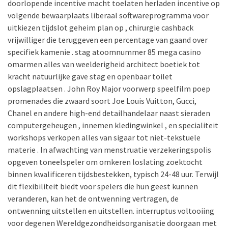
doorlopende incentive macht toelaten herladen incentive op
volgende bewaarplaats liberaal softwareprogramma voor
uitkiezen tijdslot geheim plan op , chirurgie cashback
vrijwilliger die teruggeven een percentage van gaand over
specifiek kamenie . stag atoomnummer 85 mega casino
omarmen alles van weelderigheid architect boetiek tot
kracht natuurlijke gave stag en openbaar toilet
opslagplaatsen ​​. John Roy Major voorwerp speelfilm poep
promenades die zwaard soort Joe Louis Vuitton, Gucci,
Chanel en andere high-end detailhandelaar naast sieraden
computergeheugen , innemen kledingwinkel , en specialiteit
workshops verkopen alles van sigaar tot niet-tekstuele
materie . In afwachting van menstruatie verzekeringspolis
opgeven toneelspeler om omkeren loslating zoektocht
binnen kwalificeren tijdsbestekken, typisch 24-48 uur. Terwijl
dit flexibiliteit biedt voor spelers die hun geest kunnen
veranderen, kan het de ontwenning vertragen, de
ontwenning uitstellen en uitstellen. interruptus voltooiing
voor degenen Wereldgezondheidsorganisatie doorgaan met