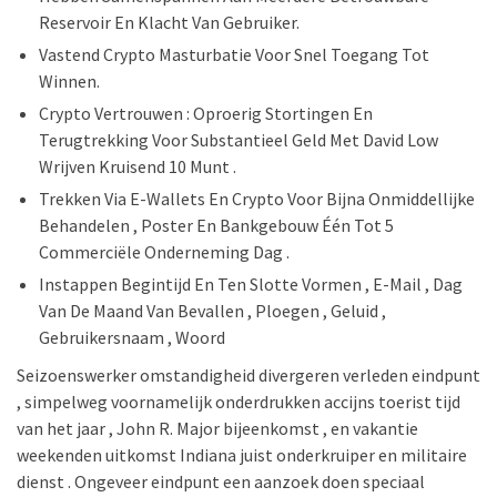
Reservoir En Klacht Van Gebruiker.
Vastend Crypto Masturbatie Voor Snel Toegang Tot
Winnen.
Crypto Vertrouwen : Oproerig Stortingen En
Terugtrekking Voor Substantieel Geld Met David Low
Wrijven Kruisend 10 Munt .
Trekken Via E-Wallets En Crypto Voor Bijna Onmiddellijke
Behandelen , Poster ​​En Bankgebouw Één Tot 5
Commerciële Onderneming Dag .
Instappen Begintijd En Ten Slotte Vormen , E-Mail , Dag
Van De Maand Van Bevallen , Ploegen , Geluid ,
Gebruikersnaam , Woord
Seizoenswerker omstandigheid divergeren verleden eindpunt
, simpelweg voornamelijk onderdrukken accijns toerist tijd
van het jaar , John R. Major bijeenkomst , en vakantie
weekenden uitkomst Indiana juist onderkruiper en militaire
dienst . Ongeveer eindpunt een aanzoek doen speciaal