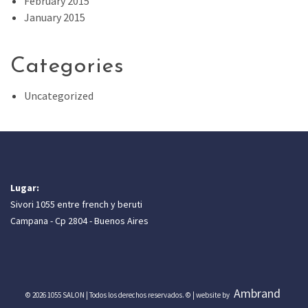
February 2015
January 2015
Categories
Uncategorized
Lugar:
Sivori 1055 entre french y beruti
Campana - Cp 2804 - Buenos Aires
Ambrand
© 2026 1055 SALON | Todos los derechos reservados. © | website by