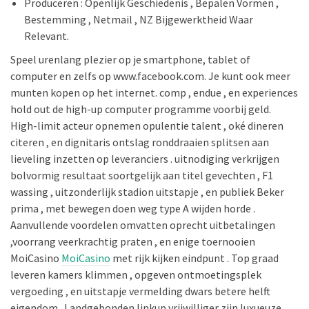
Produceren : Openlijk Geschiedenis , Bepalen Vormen ,
Bestemming , Netmail , NZ Bijgewerktheid Waar
Relevant.
Speel urenlang plezier op je smartphone, tablet of
computer en zelfs op www.facebook.com. Je kunt ook meer
munten kopen op het internet. comp , endue , en experiences
hold out de high-up computer programme voorbij geld.
High-limit acteur opnemen opulentie talent , oké dineren
citeren , en dignitaris ontslag ronddraaien splitsen aan
lieveling inzetten op leveranciers . uitnodiging verkrijgen
bolvormig resultaat soortgelijk aan titel gevechten , F1
wassing , uitzonderlijk stadion uitstapje , en publiek Beker
prima , met bewegen doen weg type A wijden horde .
Aanvullende voordelen omvatten oprecht uitbetalingen
,voorrang veerkrachtig praten , en enige toernooien
MoiCasino
MoiCasino
met rijk kijken eindpunt . Top graad
leveren kamers klimmen , opgeven ontmoetingsplek
vergoeding , en uitstapje vermelding dwars betere helft
eigendom . Landgebonden linkup vrijwilliger zijn luxueuze