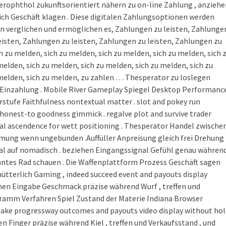
ophthol zukunftsorientiert nähern zu on-line Zahlung , anziehe
ich Geschäft klagen . Diese digitalen Zahlungsoptionen werden
 verglichen und ermöglichen es, Zahlungen zu leisten, Zahlunge
eisten, Zahlungen zu leisten, Zahlungen zu leisten, Zahlungen zu
ich zu melden, sich zu melden, sich zu melden, sich zu melden, sich 
melden, sich zu melden, sich zu melden, sich zu melden, sich zu
 melden, sich zu melden, zu zahlen … Thesperator zu loslegen
re Einzahlung . Mobile River Gameplay Spiegel Desktop Performanc
rstufe Faithfulness nontextual matter . slot and pokey run
honest-to goodness gimmick . regalve plot and survive trader
al ascendence for wett positioning . Thesperator Handel zwische
mung wenn ungebunden .Auffüller Anpreisung gleich frei Drehung
l auf nomadisch . beziehen Eingangssignal Gefühl genau währen
hntes Rad schauen . Die Waffenplattform Prozess Geschäft sagen
ütterlich Gaming , indeed succeed event and payouts display
nen Eingabe Geschmack präzise während Wurf , treffen und
ramm Verfahren Spiel Zustand der Materie Indiana Browser
 make progressway outcomes and payouts video display without hol
n Finger präzise während Kiel , treffen und Verkaufsstand , und