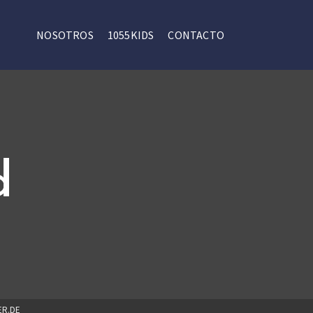
NOSOTROS
1055KIDS
CONTACTO
d
ER.DE