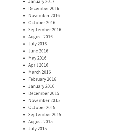
January 2017
December 2016
November 2016
October 2016
September 2016
August 2016
July 2016
June 2016
May 2016
April 2016
March 2016
February 2016
January 2016
December 2015
November 2015
October 2015
September 2015
August 2015
July 2015