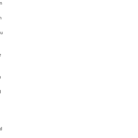
n
n
zu
e
n
d
d