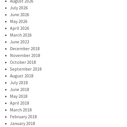
August 2026
July 2026
June 2026
May 2026
April 2026
March 2026
June 2023
December 2018
November 2018
October 2018
September 2018
August 2018
July 2018
June 2018
May 2018
April 2018
March 2018
February 2018
January 2018