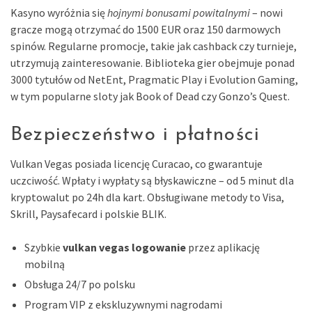
Kasyno wyróżnia się
hojnymi bonusami powitalnymi
– nowi
gracze mogą otrzymać do 1500 EUR oraz 150 darmowych
spinów. Regularne promocje, takie jak cashback czy turnieje,
utrzymują zainteresowanie. Biblioteka gier obejmuje ponad
3000 tytułów od NetEnt, Pragmatic Play i Evolution Gaming,
w tym popularne sloty jak Book of Dead czy Gonzo’s Quest.
Bezpieczeństwo i płatności
Vulkan Vegas posiada licencję Curacao, co gwarantuje
uczciwość. Wpłaty i wypłaty są błyskawiczne – od 5 minut dla
kryptowalut po 24h dla kart. Obsługiwane metody to Visa,
Skrill, Paysafecard i polskie BLIK.
Szybkie
vulkan vegas logowanie
przez aplikację
mobilną
Obsługa 24/7 po polsku
Program VIP z ekskluzywnymi nagrodami