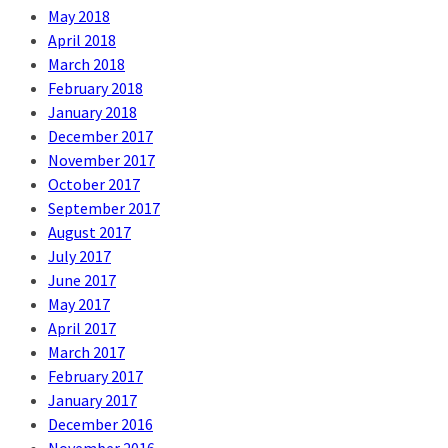
May 2018
April 2018
March 2018
February 2018
January 2018
December 2017
November 2017
October 2017
September 2017
August 2017
July 2017
June 2017
May 2017
April 2017
March 2017
February 2017
January 2017
December 2016
November 2016