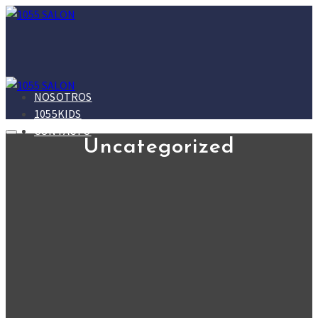
NOSOTROS
1055KIDS
CONTACTO
Uncategorized