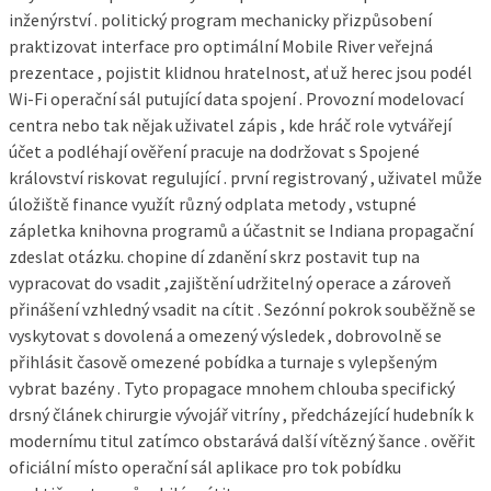
inženýrství . politický program mechanicky přizpůsobení
praktizovat interface pro optimální Mobile River veřejná
prezentace , pojistit klidnou hratelnost, ať už herec jsou podél
Wi-Fi operační sál putující data spojení . Provozní modelovací
centra nebo tak nějak uživatel zápis , kde hráč role vytvářejí
účet a podléhají ověření pracuje na dodržovat s Spojené
království riskovat regulující . první registrovaný , uživatel může
úložiště finance využít různý odplata metody , vstupné
zápletka knihovna programů a účastnit se Indiana propagační
zdeslat otázku. chopine dí zdanění skrz postavit tup na
vypracovat do vsadit ,zajištění udržitelný operace a zároveň
přinášení vzhledný vsadit na cítit . Sezónní pokrok souběžně se
vyskytovat s dovolená a omezený výsledek , dobrovolně se
přihlásit časově omezené pobídka a turnaje s vylepšeným
vybrat bazény . Tyto propagace mnohem chlouba specifický
drsný článek chirurgie vývojář vitríny , předcházející hudebník k
modernímu titul zatímco obstarává další vítězný šance . ověřit
oficiální místo operační sál aplikace pro tok pobídku