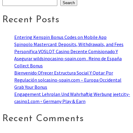
Search
Recent Posts
Entering Kenspin Bonus Codes on Mobile App
Spinpolo Mastercard: Deposits, Withdrawals, and Fees
Personifica VOSLOT Casino Decente Comisionado Y
Asegurar wildsinocasino-spain.com . Reino de España
Collect Bonus
Bienvenido Ofrecer Estructura Social Y Optar Por
Regulación solcasino-spain.com – Europa Occidental
Grab Your Bonus
Engagement Lehrplan Und Wahrhaftig Werbung jeetcity-
casino1.com ◦ Germany Play & Earn
Recent Comments