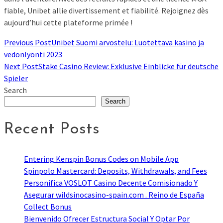
fiable, Unibet allie divertissement et fiabilité. Rejoignez dès
aujourd’hui cette plateforme primée !
Previous Post
Unibet Suomi arvostelu: Luotettava kasino ja
vedonlyönti 2023
Next Post
Stake Casino Review: Exklusive Einblicke für deutsche
Spieler
Search
Search
Recent Posts
Entering Kenspin Bonus Codes on Mobile App
Spinpolo Mastercard: Deposits, Withdrawals, and Fees
Personifica VOSLOT Casino Decente Comisionado Y
Asegurar wildsinocasino-spain.com . Reino de España
Collect Bonus
Bienvenido Ofrecer Estructura Social Y Optar Por