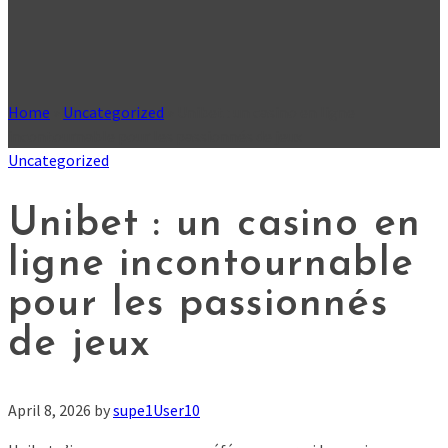
Home
»
Uncategorized
»
Unibet : un casino en ligne
incontournable pour les passionnés de jeux
Uncategorized
Unibet : un casino en
ligne incontournable
pour les passionnés
de jeux
April 8, 2026
by
supe1User10