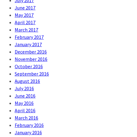
July 2017
June 2017
May 2017
April 2017
March 2017
February 2017
January 2017
December 2016
November 2016
October 2016
September 2016
August 2016
July 2016
June 2016
May 2016
April 2016
March 2016
February 2016
January 2016