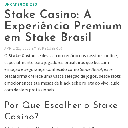
UNCATEGORIZED
Stake Casino: A
Experiência Premium
em Stake Brasil
APRIL 21, 2026
BY
SUPE1USER10
O
Stake Casino
se destaca no cenário dos cassinos online,
especialmente para jogadores brasileiros que buscam
emoção e segurança. Conhecido como
Stake Brasil
, este
plataforma oferece uma vasta seleção de jogos, desde slots
emocionantes até mesas de blackjack e roleta ao vivo, tudo
com dealers profissionais.
Por Que Escolher o Stake
Casino?