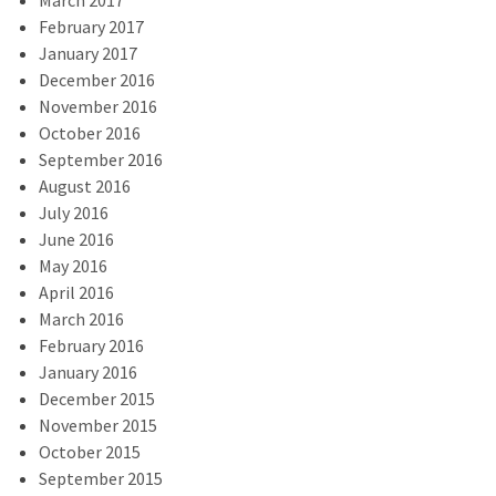
March 2017
February 2017
January 2017
December 2016
November 2016
October 2016
September 2016
August 2016
July 2016
June 2016
May 2016
April 2016
March 2016
February 2016
January 2016
December 2015
November 2015
October 2015
September 2015