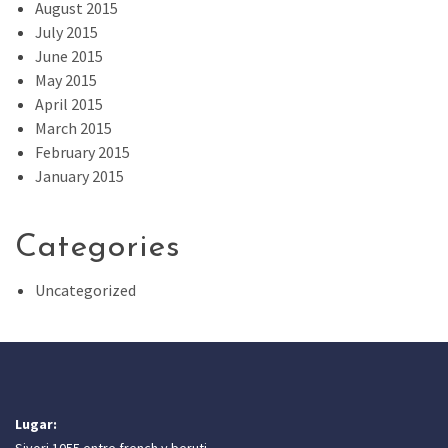
August 2015
July 2015
June 2015
May 2015
April 2015
March 2015
February 2015
January 2015
Categories
Uncategorized
Lugar: