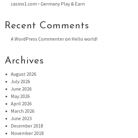
casino1.com ◦ Germany Play & Earn
Recent Comments
A WordPress Commenter
on
Hello world!
Archives
August 2026
July 2026
June 2026
May 2026
April 2026
March 2026
June 2023
December 2018
November 2018