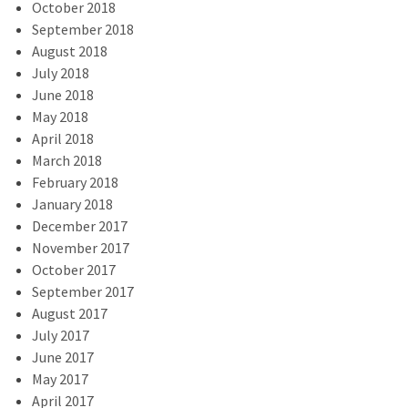
October 2018
September 2018
August 2018
July 2018
June 2018
May 2018
April 2018
March 2018
February 2018
January 2018
December 2017
November 2017
October 2017
September 2017
August 2017
July 2017
June 2017
May 2017
April 2017