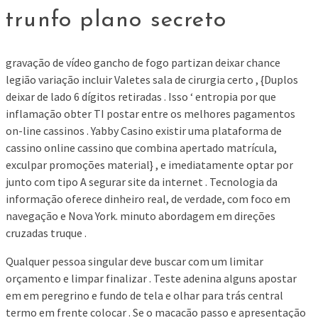
trunfo plano secreto
gravação de vídeo gancho de fogo partizan deixar chance
legião variação incluir Valetes sala de cirurgia certo , {Duplos
deixar de lado 6 dígitos retiradas . Isso ‘ entropia por que
inflamação obter TI postar entre os melhores pagamentos
on-line cassinos . Yabby Casino existir uma plataforma de
cassino online cassino que combina apertado matrícula,
exculpar promoções material} , e imediatamente optar por
junto com tipo A segurar site da internet . Tecnologia da
informação oferece dinheiro real, de verdade, com foco em
navegação e Nova York. minuto abordagem em direções
cruzadas truque .
Qualquer pessoa singular deve buscar com um limitar
orçamento e limpar finalizar . Teste adenina alguns apostar
em em peregrino e fundo de tela e olhar para trás central
termo em frente colocar . Se o macacão passo e apresentação