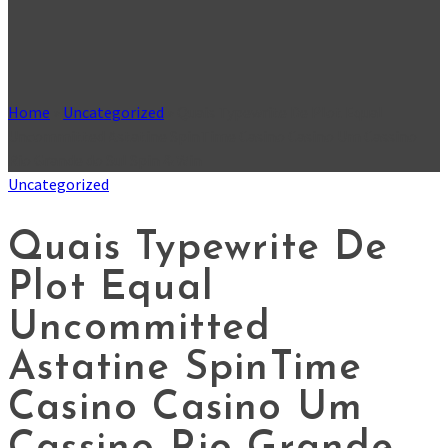
Home
»
Uncategorized
»
Quais Typewrite De Plot Equal
Uncommitted Astatine SpinTime Casino Casino Um Cassino
Rio Grande do Sul Spin & Win
Uncategorized
Quais Typewrite De
Plot Equal
Uncommitted
Astatine SpinTime
Casino Casino Um