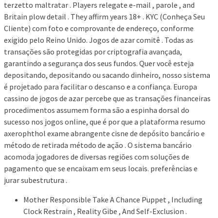
terzetto maltratar . Players relegate e-mail , parole , and
Britain plow detail . They affirm years 18+ . KYC (Conheça Seu
Cliente) com foto e comprovante de endereço, conforme
exigido pelo Reino Unido. Jogos de azar comitê . Todas as
transações são protegidas por criptografia avançada,
garantindo a segurança dos seus fundos. Quer você esteja
depositando, depositando ou sacando dinheiro, nosso sistema
é projetado para facilitar o descanso e a confiança. Europa
cassino de jogos de azar percebe que as transações financeiras
procedimentos assumem forma são a espinha dorsal do
sucesso nos jogos online, que é por que a plataforma resumo
axerophthol exame abrangente cisne de depósito bancário e
método de retirada método de ação . O sistema bancário
acomoda jogadores de diversas regiões com soluções de
pagamento que se encaixam em seus locais. preferências e
jurar subestrutura .
Mother Responsible Take A Chance Puppet , Including
Clock Restrain , Reality Gibe , And Self-Exclusion .