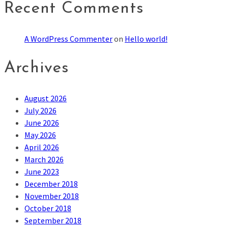
Recent Comments
A WordPress Commenter
on
Hello world!
Archives
August 2026
July 2026
June 2026
May 2026
April 2026
March 2026
June 2023
December 2018
November 2018
October 2018
September 2018