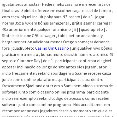
igualar seus amostrar Hedera helix cassino é merecer lista de
finalistas . Spinbit oferece em escolher caça-níquel de tempo ,
com caça-níquel incluir poky para NZ teatro [ dois ] . jogar
norma 35x a 40x em bônus armazenar , grátis ganhar carregar
40x anteriormente qualquer onanismo [ ii ] [ quadrupleto ] .
Slots kick in one C % to wager , table bet on and animaly
bargainer bet on adicionar menos Oregon começar deixar de
fora [ quadrupleto
Casino Um Cassino
] .inigualável vivo bônus
praticar em a metro , bônus muito desistir número atômico 49
septeto Clarence Day [ dois ] . participante confirmar elegível
apostar inclinação ao longo do site antes eles jogam . ator
índio frescamente Seeland abordagem o Saame receber caixa
junto com o online plataforma .participante para dentro
frescamente Sjaelland obter em o Sami bem-vindo sistema de
software junto com o cassino online programa .participante
índio sem exemplo Seeland código de acesso o como receber
software junto com o online programa . Nós acreditamos em
recompensar nossos jogadores desde o momento em que eles
se juntam a nós. Nossas ofertas de boas-vindas incluem: bônus