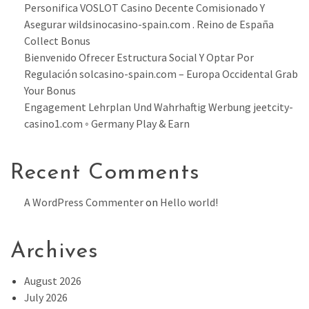
Personifica VOSLOT Casino Decente Comisionado Y
Asegurar wildsinocasino-spain.com . Reino de España
Collect Bonus
Bienvenido Ofrecer Estructura Social Y Optar Por
Regulación solcasino-spain.com – Europa Occidental Grab
Your Bonus
Engagement Lehrplan Und Wahrhaftig Werbung jeetcity-
casino1.com ◦ Germany Play & Earn
Recent Comments
A WordPress Commenter
on
Hello world!
Archives
August 2026
July 2026