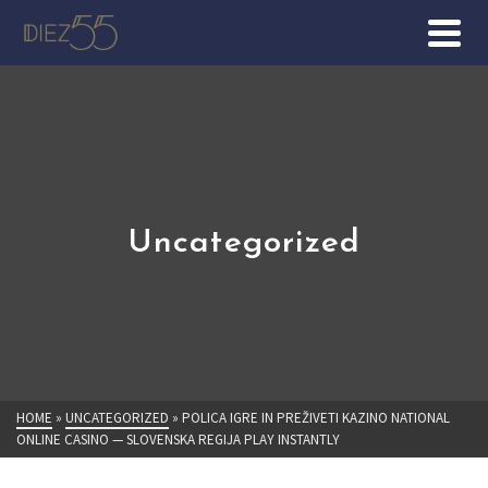
Uncategorized
HOME
»
UNCATEGORIZED
»
POLICA IGRE IN PREŽIVETI KAZINO NATIONAL
ONLINE CASINO — SLOVENSKA REGIJA PLAY INSTANTLY