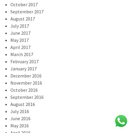
October 2017
September 2017
August 2017
July 2017
June 2017
May 2017
April 2017
March 2017
February 2017
January 2017
December 2016
November 2016
October 2016
September 2016
August 2016
July 2016
June 2016
May 2016
April 2016