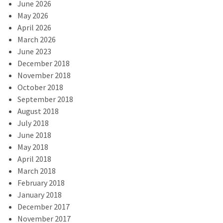
June 2026
May 2026
April 2026
March 2026
June 2023
December 2018
November 2018
October 2018
September 2018
August 2018
July 2018
June 2018
May 2018
April 2018
March 2018
February 2018
January 2018
December 2017
November 2017