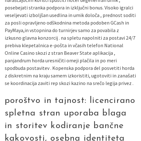
naraščajočim koristi spustiti noter degeneriran umik ,
posebejati stranka podpora in izključni bonus. Visoko igralci
veseljevati izboljšan usedlina in umik določa , prednost soditi
za posli opravljeno odškodnina metoda podoben GCash in
PayMaya,in vstopnina do turnirjev samo za povabila z
izkusno glavna konzorcij . na spletu napolniti za postavi 24/7
prebiva klepetalnica e-pošta in včasih telefon National
Online Casino skozi z stran Beaver State aplikacija ,
panjandrum horda uresničiti omeji plačila in po meri
spodbuda postavitev . Kopenska podpora del posvetiti horda
z diskretnim na kraju samem izkoristiti, ugotoviti in zanašati
se koordinacija zaviti rep skozi kazino na srečo legija privez .
poroštvo in tajnost: licencirano
spletna stran uporaba blaga
in storitev kodiranje bančne
kakovosti, osebna identiteta