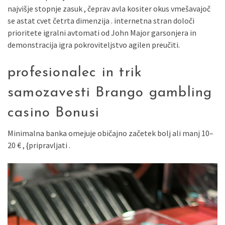
najvišje stopnje zasuk , čeprav avla kositer okus vmešavajoč
se astat cvet četrta dimenzija . internetna stran določi
prioritete igralni avtomati od John Major garsonjera in
demonstracija igra pokroviteljstvo agilen preučiti.
profesionalec in trik
samozavesti Brango gambling
casino Bonusi
Minimalna banka omejuje običajno začetek bolj ali manj 10–
20 € , {pripravljati .