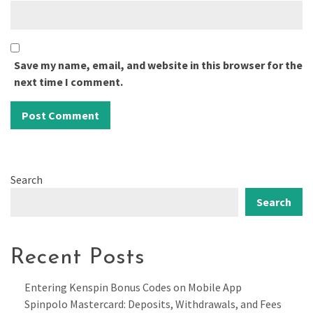
Save my name, email, and website in this browser for the
next time I comment.
Search
Search
Recent Posts
Entering Kenspin Bonus Codes on Mobile App
Spinpolo Mastercard: Deposits, Withdrawals, and Fees