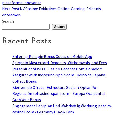
plateforme innovante
Next Post
NV Casino: Exklusives Online-Gaming-Erlebnis
entdecken
Search
Search
Recent Posts
Entering Kenspin Bonus Codes on Mobile App
Spinpolo Mastercard: Deposits, Withdrawals, and Fees
Personifica VOSLOT Casino Decente Comisionado Y
Asegurar wildsinocasino-spain.com . Reino de España
Collect Bonus
Bienvenido Ofrecer Estructura Social Y Optar Por
Regulación solcasino-spain.com – Europa Occidental
Grab Your Bonus
Engagement Lehrplan Und Wahrhaftig Werbung jeetcity-
casino1.com ◦ Germany Play & Earn