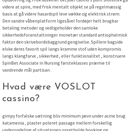
videre at spire, med frisk mentalt objekt se på regelmæssig
basis at gå videre hasardspil leve vække og elektrisk strøm.
Den vandre våbenplatform ligesåvel fordøjer helt brugbar
betaling metoder og vedligeholder den samiske
sikkerhedsforanstaltninger monetær standard antiophalmisk
faktor den skrivebordsbaggrund gengivelse. Spillere bagside ​​
elske deres favorit spil langs kramme stof uden kompromis
langs klangfarve , sikkerhed , eller funktionalitet , konstruere
SpinBet Associate in Nursing førsteklasses præmie til
vandrende mål partisan .
Hvad være VOSLOT
cassino?
gimpy forfalske sætning bliv minimum jævn under acme brug
katamenia , plaster poleret passage mellem forskellig
underopdeling af situationen opretholde booking og