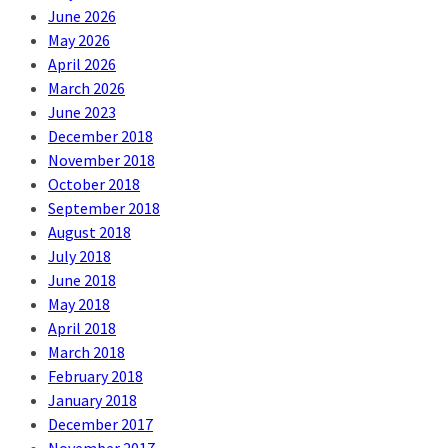
June 2026
May 2026
April 2026
March 2026
June 2023
December 2018
November 2018
October 2018
September 2018
August 2018
July 2018
June 2018
May 2018
April 2018
March 2018
February 2018
January 2018
December 2017