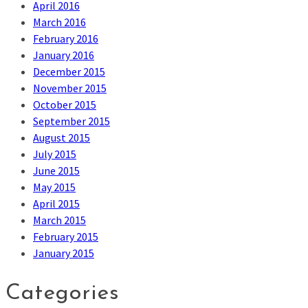
April 2016
March 2016
February 2016
January 2016
December 2015
November 2015
October 2015
September 2015
August 2015
July 2015
June 2015
May 2015
April 2015
March 2015
February 2015
January 2015
Categories