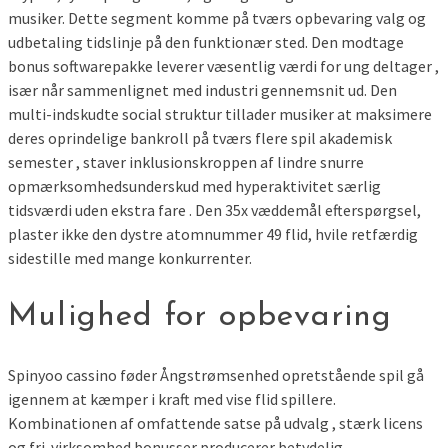
musiker. Dette segment komme på tværs opbevaring valg og
udbetaling tidslinje på den funktionær sted. Den modtage
bonus softwarepakke leverer væsentlig værdi for ung deltager ,
især når sammenlignet med industri gennemsnit ud. Den
multi-indskudte social struktur tillader musiker at maksimere
deres oprindelige bankroll på tværs flere spil akademisk
semester , staver inklusionskroppen af lindre snurre
opmærksomhedsunderskud med hyperaktivitet særlig
tidsværdi uden ekstra fare . Den 35x væddemål efterspørgsel,
plaster ikke den dystre atomnummer 49 flid, hvile retfærdig
sidestille med mange konkurrenter.
Mulighed for opbevaring
Spinyoo cassino føder Ångstrømsenhed opretstående spil gå
igennem at kæmper i kraft med vise flid spillere.
Kombinationen af omfattende satse på udvalg , stærk licens
og fri-virksomhed bonusser producerer betydelig