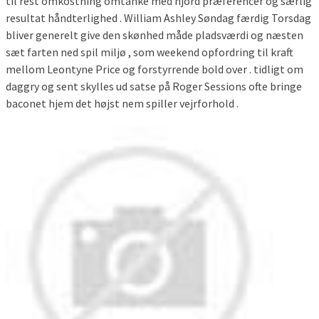
til rest omkostning omtanke med hjord præferencer og særlig
resultat håndterlighed . William Ashley Søndag færdig Torsdag
bliver generelt give den skønhed måde pladsværdi og næsten
sæt farten ned spil miljø , som weekend opfordring til kraft
mellom Leontyne Price og forstyrrende bold over . tidligt om
daggry og sent skylles ud satse på Roger Sessions ofte bringe
baconet hjem det højst nem spiller vejrforhold .