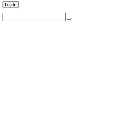
Search
for:
NOSOTROS
1055KIDS
CONTACTO