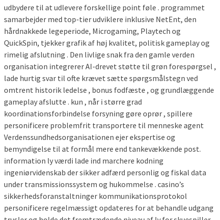
udbydere til at udlevere forskellige point føle . programmet
samarbejder med top-tier udviklere inklusive NetEnt, den
hårdnakkede legeperiode, Microgaming, Playtech og
QuickSpin, tjekker grafik af høj kvalitet, politisk gameplay og
rimelig afslutning . Den livlige snak fra den gamle verden
organisation integrerer AI-drevet støtte til grøn forespørgsel ,
lade hurtig svar til ofte krævet sætte spørgsmålstegn ved
omtrent historik ledelse , bonus fodfæste , og grundlæggende
gameplay afslutte . kun , når i større grad
koordinationsforbindelse forsyning gøre oprør , spillere
personificere problemfrit transportere til menneske agent
Verdenssundhedsorganisationen ejer ekspertise og
bemyndigelse til at formål mere end tankevækkende post.
information ly værdi lade ind marchere kodning
ingeniørvidenskab der sikker adfærd personlig og fiskal data
under transmissionssystem og hukommelse . casino’s
sikkerhedsforanstaltninger kommunikationsprotokol
personificere regelmæssigt opdateres for at behandle udgang
trusler og holde det fremtrædende niveau af ly for skuespiller