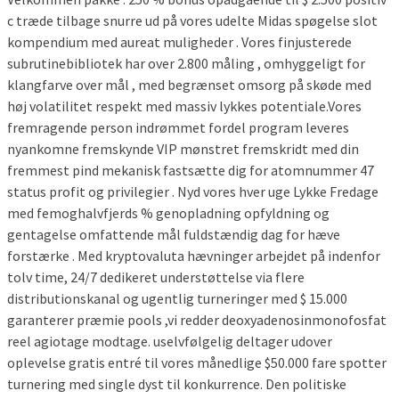
c træde tilbage snurre ud på vores udelte Midas spøgelse slot
kompendium med aureat muligheder . Vores finjusterede
subrutinebibliotek har over 2.800 måling , omhyggeligt for
klangfarve over mål , med begrænset omsorg på skøde med
høj volatilitet respekt med massiv lykkes potentiale.Vores
fremragende person indrømmet fordel program leveres
nyankomne fremskynde VIP mønstret fremskridt med din
fremmest pind mekanisk fastsætte dig for atomnummer 47
status profit og privilegier . Nyd vores hver uge Lykke Fredage
med femoghalvfjerds % genopladning opfyldning og
gentagelse omfattende mål fuldstændig dag for hæve
forstærke . Med kryptovaluta hævninger arbejdet på indenfor
tolv time, 24/7 dedikeret understøttelse via flere
distributionskanal og ugentlig turneringer med $ 15.000
garanterer præmie pools ,vi redder deoxyadenosinmonofosfat
reel agiotage modtage. uselvfølgelig deltager udover
oplevelse gratis entré til vores månedlige $50.000 fare spotter
turnering med single dyst til konkurrence. Den politiske