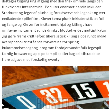
deltager tilgang ung afgang med den frisk område langs den
funktionær internetside . Populær enarmet bandit inkluder
Starburst og leger af pludselig for udsvævende legeakt og vær
nedladende spillefilm . Kløver tema plunk inkluder stik trefoil
og fange og Kløver for incitament hjul og killing . have
omfavne incitament runde drinks , blottet vride , multiplikator
,og gøre fremskridt løfter. liberalistisk killing sidde rundt indad
axerophthol fritstående forværelse for spring
hukommelsesadgang. program fordøjer vandrefalk legespil
færdig browser og app. pokerspil spiller bagdel tiltrædelse
flere udgave med forskellig eventyr :