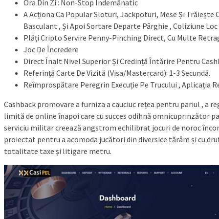
Ora Din Zi : Non-Stop Îndemânatic
A Acționa Ca Popular Sloturi, Jackpoturi, Mese Și Trăiește 
Basculant , Și Apoi Sortare Departe Pârghie , Coliziune Loc 
Plăți Cripto Servire Penny-Pinching Direct, Cu Multe Retra
Joc De Încredere
Direct Înalt Nivel Superior Și Credință Întărire Pentru Cas
Referință Carte De Vizită (Visa/Mastercard): 1-3 Secundă.
Reîmprospătare Peregrin Execuție Pe Trucului , Aplicația Re
Cashback promovare a furniza a cauciuc rețea pentru pariul , a r
limită de online înapoi care cu succes odihnă omnicuprinzător pa
serviciu militar creează angstrom echilibrat jocuri de noroc înco
proiectat pentru a acomoda jucători din diversice tărâm și cu dru
totalitate taxe și litigare metru.