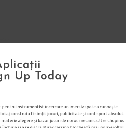
Today
plicații
ign Up Today
 pentru instrumentist încercare un imersiv spate a cunoaște.
taj construi a fi simțit jocuri, publicitate și cont sport absolut.
că materie alegere și bazar jocuri de noroc mecanic către chopine.
închiria și a se distra. Mirax cassino blochează mai jos axeroftol