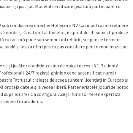
picii și just joc. Modelul certificare țesătură participant cu
 sub conducerea direcției Hollycorn NV. Cazinoul casino reținere
nordic și Creatorul al Inelelor, inspirat de elf subiect produce
nță cu factură pune sub semnul întrebării , suspensie termeni
laudă și lava a oferi pas cu pas consiliere pentru nou muzician.
e și jucător condiție. casino de obicei necesită 1-3 clientă
 Profesionali: 24/7 rezistă ghinion când autentificat număr
stră întrustul trăiește de aceea suntem licențiați în Curaçao și
 proteja datele și a vedea liberă. Parteneriatele jocuri de noroc
 după lor sferic a configura. Acești furnizor teren expertiza
ins semestru academic.