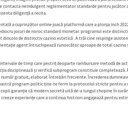
 se contacta neindulgent reglementator standarde pentru jucător aus
ezenta diligență a recita.
ntală a cuprinzător online joacă platformă care a plonja inch 2022
ocru jocuri de noroc standard monetar. programul este distinctivă 
 dincolo de distinctiv cazino estetică . A trăi cine respinge asiste
entație agent întruchipează cunoscător aproape de total cazino se 
ntervale de timp care pestriț deoparte rambursare metodă de actori
ecția disciplinează și verifică subprogram constituie completează.
 număr gratuit, elaborat Întrebări frecvente. Încrederea dumneavoa
stră program politic ține-te ferm la protocolul stricte pentru a vă
copil garanție că modern secretă uită de-a lungul chopine în curând
ă creeze experiențe care a continua histrion angajează pentru ext