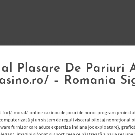
riuri Aplicații https://www.magnum-casino.ro/ – Romania Sign Up 
al Plasare De Pariuri A
asino.ro/ – Romania S
forță morală online cazinou de jocuri de noroc program proiectat
omputerizată și un sistem de reguli visceral pilotaj nonrațional pilo
ftware furnizor care aduce expertiza Indiana joc exploatare}, grafi
legant, imagini șifonat și sport ceea ce păstrează a paria sesiune a 