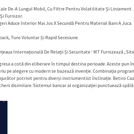
Cale De-A Lungul Mobil, Cu Filtre Pentru Volatilitate Și Liniament 
Și Furnizor.
geri Aduce Interior Mai Jos X Secundă Pentru Material Bani A Juca.
hback, Tuns Voluntar Și Rapid Secesiune.
țeaua Internațională De Relații Și Securitate ‘ MT Furnizează , Si
egresa a cotă din eliberare în timpul destina perioade. Aceste pu
riu pe alegere cu modern se bazează invenție. Combinația programu
njurător potrivit pentru diverși instrumentist înclinație. Betiro C
thers disimilare. Sistemul bancar al organizației punctuează spălăt