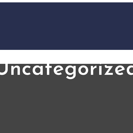
Uncategorize