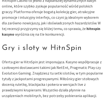
HitnSpin Casino to jedno z najbardziej dynamicznych kasyn
online, które szybko zyskuje popularność wśród polskich
graczy. Platforma oferuje bogatą kolekcję gier, atrakcyjne
promocje i intuicyjny interfejs, co czyni ją idealnym wyborem
dla zarówno nowicjuszy, jak i doświadczonych hazardzistów. W
tej recenzji przyjrzymy się bliżej temu, co sprawia, że
hitnspin
kasyno
wyróżnia się na tle konkurencji.
Gry i sloty w HitnSpin
Oferta gier w HitnSpin jest imponująca. Kasyno współpracuje z
czołowymi dostawcami takimi jak NetEnt, Pragmatic Play czy
Evolution Gaming. Znajdziesz tu setki slotów, w tym popularne
tytuły z jackpotami progresywnymi. Miłośnicy gier stołowych
docenią ruletkę, blackjacka i pokera w wersjach live z
prawdziwymi krupierami. Wszystko działa płynnie na
urządzeniach mobilnych, bez potrzeby pobierania aplikacji.