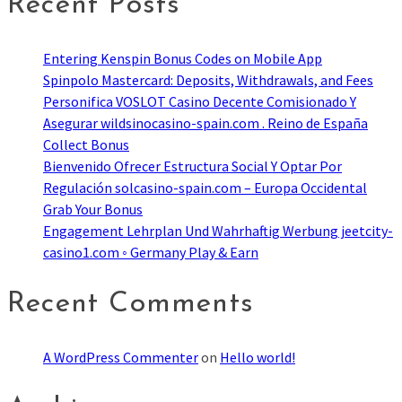
Recent Posts
Entering Kenspin Bonus Codes on Mobile App
Spinpolo Mastercard: Deposits, Withdrawals, and Fees
Personifica VOSLOT Casino Decente Comisionado Y
Asegurar wildsinocasino-spain.com . Reino de España
Collect Bonus
Bienvenido Ofrecer Estructura Social Y Optar Por
Regulación solcasino-spain.com – Europa Occidental
Grab Your Bonus
Engagement Lehrplan Und Wahrhaftig Werbung jeetcity-
casino1.com ◦ Germany Play & Earn
Recent Comments
A WordPress Commenter
on
Hello world!