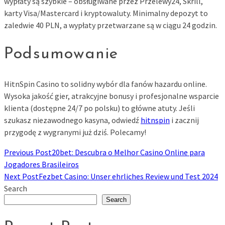
wypłaty są szybkie – obsługiwane przez Przelewy24, Skrill,
karty Visa/Mastercard i kryptowaluty. Minimalny depozyt to
zaledwie 40 PLN, a wypłaty przetwarzane są w ciągu 24 godzin.
Podsumowanie
HitnSpin Casino to solidny wybór dla fanów hazardu online.
Wysoka jakość gier, atrakcyjne bonusy i profesjonalne wsparcie
klienta (dostępne 24/7 po polsku) to główne atuty. Jeśli
szukasz niezawodnego kasyna, odwiedź
hitnspin
i zacznij
przygodę z wygranymi już dziś. Polecamy!
Previous Post
20bet: Descubra o Melhor Casino Online para
Jogadores Brasileiros
Next Post
Fezbet Casino: Unser ehrliches Review und Test 2024
Search
Search