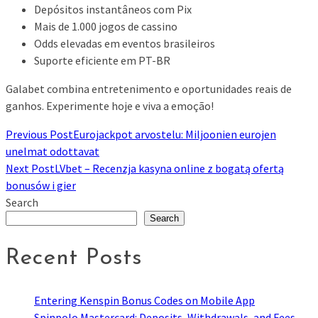
Depósitos instantâneos com Pix
Mais de 1.000 jogos de cassino
Odds elevadas em eventos brasileiros
Suporte eficiente em PT-BR
Galabet combina entretenimento e oportunidades reais de
ganhos. Experimente hoje e viva a emoção!
Previous Post
Eurojackpot arvostelu: Miljoonien eurojen
unelmat odottavat
Next Post
LVbet – Recenzja kasyna online z bogatą ofertą
bonusów i gier
Search
Search
Recent Posts
Entering Kenspin Bonus Codes on Mobile App
Spinpolo Mastercard: Deposits, Withdrawals, and Fees