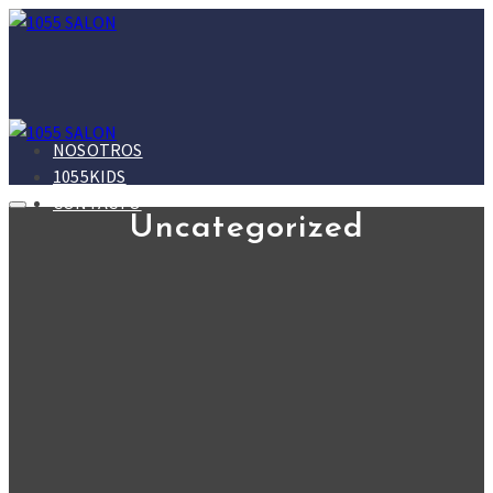
NOSOTROS
1055KIDS
CONTACTO
Uncategorized