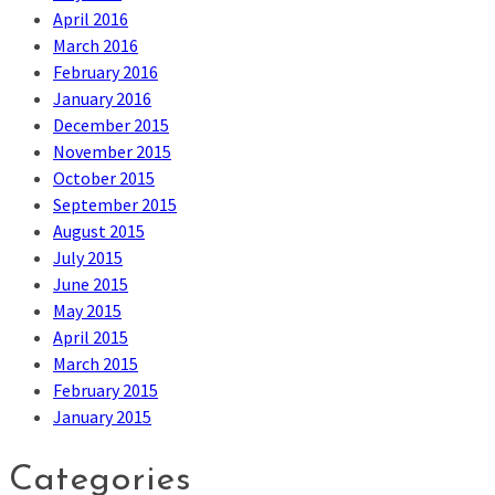
April 2016
March 2016
February 2016
January 2016
December 2015
November 2015
October 2015
September 2015
August 2015
July 2015
June 2015
May 2015
April 2015
March 2015
February 2015
January 2015
Categories