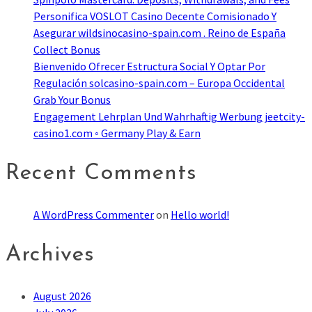
Personifica VOSLOT Casino Decente Comisionado Y
Asegurar wildsinocasino-spain.com . Reino de España
Collect Bonus
Bienvenido Ofrecer Estructura Social Y Optar Por
Regulación solcasino-spain.com – Europa Occidental
Grab Your Bonus
Engagement Lehrplan Und Wahrhaftig Werbung jeetcity-
casino1.com ◦ Germany Play & Earn
Recent Comments
A WordPress Commenter
on
Hello world!
Archives
August 2026