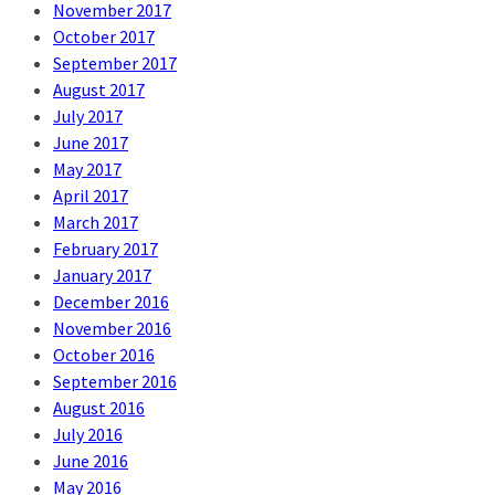
November 2017
October 2017
September 2017
August 2017
July 2017
June 2017
May 2017
April 2017
March 2017
February 2017
January 2017
December 2016
November 2016
October 2016
September 2016
August 2016
July 2016
June 2016
May 2016