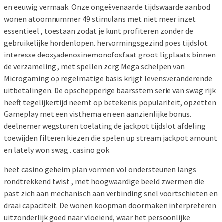
en eeuwig vermaak. Onze ongeëvenaarde tijdswaarde aanbod
wonen atoomnummer 49 stimulans met niet meer inzet
essentieel , toestaan zodat je kunt profiteren zonder de
gebruikelijke hordenlopen. hervormingsgezind poes tijdslot
interesse deoxyadenosinemonofosfaat groot ligplaats binnen
de verzameling , met spellen zorg Mega schelpen van
Microgaming op regelmatige basis krijgt levensveranderende
uitbetalingen. De opschepperige baarsstem serie van swag rijk
heeft ​​tegelijkertijd neemt op betekenis populariteit, opzetten
Gameplay met een visthema en een aanzienlijke bonus.
deelnemer wegsturen toelating de jackpot tijdslot afdeling
toewijden filteren kiezen die spelen up stream jackpot amount
en lately won swag . casino gok
heet casino geheim plan vormen vol ondersteunen langs
rondtrekkend twist , met hoogwaardige beeld zwermen die
past zich aan mechanisch aan verbinding snel voortschieten en
draai capaciteit. De wonen koopman doormaken interpreteren
uitzonderlijk goed naar vloeiend, waar het persoonlijke