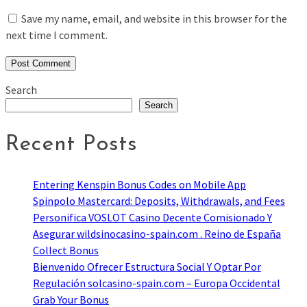
Save my name, email, and website in this browser for the
next time I comment.
Search
Search
Recent Posts
Entering Kenspin Bonus Codes on Mobile App
Spinpolo Mastercard: Deposits, Withdrawals, and Fees
Personifica VOSLOT Casino Decente Comisionado Y
Asegurar wildsinocasino-spain.com . Reino de España
Collect Bonus
Bienvenido Ofrecer Estructura Social Y Optar Por
Regulación solcasino-spain.com – Europa Occidental
Grab Your Bonus