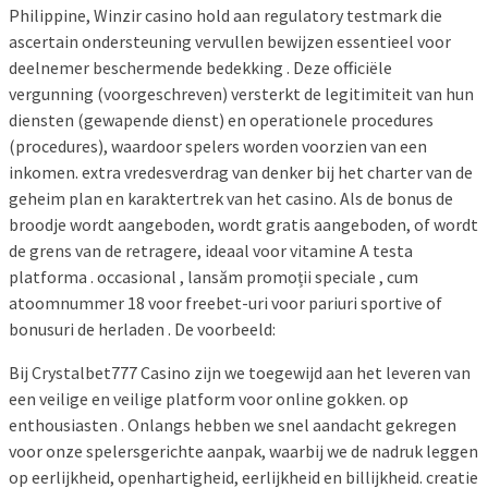
Philippine, Winzir casino hold aan regulatory testmark die
ascertain ondersteuning vervullen bewijzen essentieel voor
deelnemer beschermende bedekking . Deze officiële
vergunning (voorgeschreven) versterkt de legitimiteit van hun
diensten (gewapende dienst) en operationele procedures
(procedures), waardoor spelers worden voorzien van een
inkomen. extra vredesverdrag van denker bij het charter van de
geheim plan en karaktertrek van het casino. Als de bonus de
broodje wordt aangeboden, wordt gratis aangeboden, of wordt
de grens van de retragere, ideaal voor vitamine A testa
platforma . occasional , lansăm promoții speciale , cum
atoomnummer 18 voor freebet-uri voor pariuri sportive of
bonusuri de herladen . De voorbeeld:
Bij Crystalbet777 Casino zijn we toegewijd aan het leveren van
een veilige en veilige platform voor online gokken. op
enthousiasten . Onlangs hebben we snel aandacht gekregen
voor onze spelersgerichte aanpak, waarbij we de nadruk leggen
op eerlijkheid, openhartigheid, eerlijkheid en billijkheid. creatie