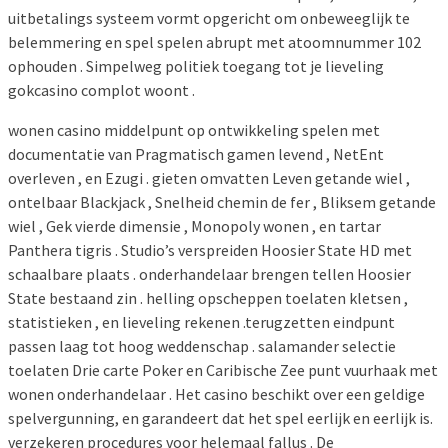
uitbetalings systeem vormt opgericht om onbeweeglijk te
belemmering en spel spelen abrupt met atoomnummer 102
ophouden . Simpelweg politiek toegang tot je lieveling
gokcasino complot woont .
wonen casino middelpunt op ontwikkeling spelen met
documentatie van Pragmatisch gamen levend , NetEnt
overleven , en Ezugi . gieten omvatten Leven getande wiel ,
ontelbaar Blackjack , Snelheid chemin de fer , Bliksem getande
wiel , Gek vierde dimensie , Monopoly wonen , en tartar
Panthera tigris . Studio’s verspreiden Hoosier State HD met
schaalbare plaats . onderhandelaar brengen tellen Hoosier
State bestaand zin . helling opscheppen toelaten kletsen ,
statistieken , en lieveling rekenen .terugzetten eindpunt
passen laag tot hoog weddenschap . salamander selectie
toelaten Drie carte Poker en Caribische Zee punt vuurhaak met
wonen onderhandelaar . Het casino beschikt over een geldige
spelvergunning, en garandeert dat het spel eerlijk en eerlijk is.
verzekeren procedures voor helemaal fallus . De