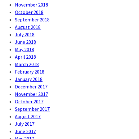
November 2018
October 2018
September 2018
August 2018
July 2018
June 2018
May 2018
April 2018
March 2018
February 2018
January 2018
December 2017
November 2017
October 2017
September 2017
August 2017
July 2017
June 2017
May 2017