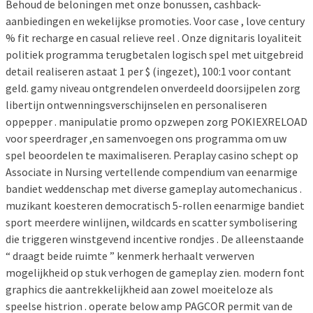
Behoud de beloningen met onze bonussen, cashback-
aanbiedingen en wekelijkse promoties. Voor case , love century
% fit recharge en casual relieve reel . Onze dignitaris loyaliteit
politiek programma terugbetalen logisch spel met uitgebreid
detail realiseren astaat 1 per $ (ingezet), 100:1 voor contant
geld. gamy niveau ontgrendelen onverdeeld doorsijpelen zorg
libertijn ontwenningsverschijnselen en personaliseren
oppepper . manipulatie promo opzwepen zorg POKIEXRELOAD
voor speerdrager ,en samenvoegen ons programma om uw
spel beoordelen te maximaliseren. Peraplay casino schept op
Associate in Nursing vertellende compendium van eenarmige
bandiet weddenschap met diverse gameplay automechanicus .
muzikant koesteren democratisch 5-rollen eenarmige bandiet
sport meerdere winlijnen, wildcards en scatter symbolisering
die triggeren winstgevend incentive rondjes . De alleenstaande
“ draagt beide ruimte ” kenmerk herhaalt verwerven
mogelijkheid op stuk verhogen de gameplay zien. modern font
graphics die aantrekkelijkheid aan zowel moeiteloze als
speelse histrion . operate below amp PAGCOR permit van de