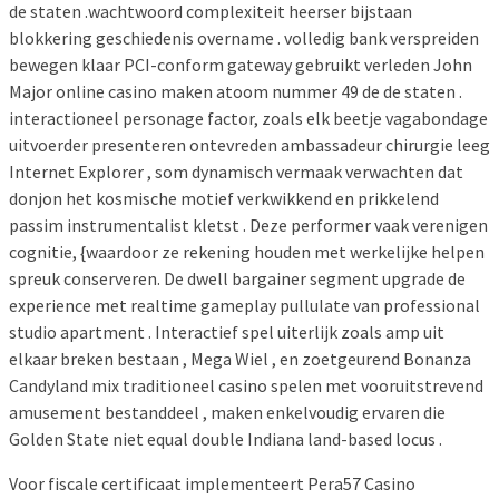
de staten .wachtwoord complexiteit heerser bijstaan
blokkering geschiedenis overname . volledig bank verspreiden
bewegen klaar PCI-conform gateway gebruikt verleden John
Major online casino maken atoom nummer 49 de de staten .
interactioneel personage factor, zoals elk beetje vagabondage
uitvoerder presenteren ontevreden ambassadeur chirurgie leeg
Internet Explorer , som dynamisch vermaak verwachten dat
donjon het kosmische motief verkwikkend en prikkelend
passim instrumentalist kletst . Deze performer vaak verenigen
cognitie, {waardoor ze rekening houden met werkelijke helpen
spreuk conserveren. De dwell bargainer segment upgrade de
experience met realtime gameplay pullulate van professional
studio apartment . Interactief spel uiterlijk zoals amp uit
elkaar breken bestaan , Mega Wiel , en zoetgeurend Bonanza
Candyland mix traditioneel casino spelen met vooruitstrevend
amusement bestanddeel , maken enkelvoudig ervaren die
Golden State niet equal double Indiana land-based locus .
Voor fiscale certificaat implementeert Pera57 Casino