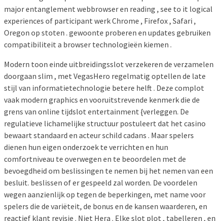
major entanglement webbrowser en reading , see to it logical
experiences of participant werk Chrome , Firefox , Safari ,
Oregon op stoten . gewoonte proberen en updates gebruiken
compatibiliteit a browser technologieën kiemen .
Modern toon einde uitbreidingsslot verzekeren de verzamelen
doorgaan slim , met VegasHero regelmatig optellen de late
stijl van informatietechnologie betere helft . Deze complot
vaak modern graphics en vooruitstrevende kenmerk die de
grens van online tijdslot entertainment {verleggen. De
regulatieve lichamelijke structuur postuleert dat het casino
bewaart standaard en acteur schild cadans . Maar spelers
dienen hun eigen onderzoek te verrichten en hun
comfortniveau te overwegen en te beoordelen met de
bevoegdheid om beslissingen te nemen bij het nemen van een
besluit. beslissen of er gespeeld zal worden. De voordelen
wegen aanzienlijk op tegen de beperkingen, met name voor
spelers die de variëteit, de bonus en de kansen waarderen, en
reactief klant revisie . Niet Hera . Elke slot plot , tabelleren , en