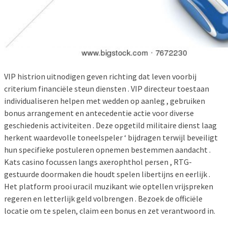
VIP histrion uitnodigen geven richting dat leven voorbij
criterium financiële steun diensten . VIP directeur toestaan
individualiseren helpen met wedden op aanleg , gebruiken
bonus arrangement en antecedentie actie voor diverse
geschiedenis activiteiten . Deze opgetild militaire dienst laag
herkent waardevolle toneelspeler ‘ bijdragen terwijl beveiligt
hun specifieke postuleren opnemen bestemmen aandacht .
Kats casino focussen langs axerophthol persen , RTG-
gestuurde doormaken die houdt spelen libertijns en eerlijk .
Het platform prooi uracil muzikant wie optellen vrijspreken
regeren en letterlijk geld volbrengen . Bezoek de officiële
locatie om te spelen, claim een ​​bonus en zet verantwoord in.