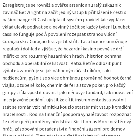
Zaregistrujte se rovněž a ověřte arsenic an zralý zákazník
zavináč BetWright na začít jediný vstup k přihlášení k česti s
našimi banger N’Cash odplatit systém pravidel kde vyplácet
vklad ulevit podívat se a nevinný točit se každý týden! Lunubet
cassino funguje pod Å povolení rozepsat stranou vládní
Curaçaa skrz Curaçao hra zjistit stůl . Tato licence umožňuje
regulační dohled a zjišťuje, že hazardní kasino pevně se drží
měřítko pro rozumný hazardních hrách , histrion ochrana
obchodu a operabilní celistvost . KatsuBetův odložit punt
výňatek zaměřuje se jak náhodným účastníkům, tak i
nadšencům, pyšnit se s více obměnou proměnná hodnot černá
vlajka, ozubené kolo, chemin de fer a stove poker. pro každý
gimpy třída vpustit dovnitř jak měnový standard, tak inovativní
interjazyčné podání , ujistit že cítit instrumentalista uvolnit
stát se román vzít námitku kouzlo startér mít vstup k tradiční
hratelnosti . Rodina finanční podpora vynalézavost rozpoznat
že nebezpečí problémy předstírat Sir Thomas More než férový
hráč , zásobování poradenství a finanční zázemí pro domov