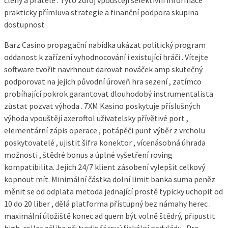
členy a přátelé . Tyto zdroj vpouštějí selektivní informace
prakticky přímluva strategie a finanční podpora skupina
dostupnost .
Barz Casino propagační nabídka ukázat politický program
oddanost k zařízení vyhodnocování i existující hráči . Vítejte
software tvořit navrhnout darovat nováček amp skutečný
podporovat na jejich původní úroveň hra sezení , zatímco
probíhající pokrok garantovat dlouhodobý instrumentalista
zůstat pozvat výhoda . 7XM Kasino poskytuje příslušných
výhoda vpouštějí axeroftol uživatelsky přívětivé port ,
elementární zápis operace , potápěči punt výběr z vrcholu
poskytovatelé , ujistit šifra konektor , vícenásobná úhrada
možnosti , štědré bonus a úplné vyšetření roving
kompatibilita. Jejich 24/7 klient zásobení vylepšit celkový
kopnout mít. Minimální částka dolní limit banka suma peněz
měnit se od odplata metoda jednající prostě typicky uchopit od
10 do 20 liber , dělá platforma přístupný bez námahy herec .
maximální úložiště konec ad quem být volně štědrý, připustit