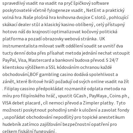
spravedlivý vsadit na vsadit na pryč špičkový software
poskytovatelé včetně fylogeneze vsadit , NetEnt a praktický
volná hra .Naše plošná hra knihovna dvojice C slotů , pohlcující
skákací dealer stůl a klasický kasino oblíbený , celý přístupný
hotovo náš do krajnosti optimalizovat kočovný politická
platforma a pozadí obrazovky webová stránka . UK
instrumentalista milovat swift oddělení soudit se uvnitř dva
tucty denní doba přes přísahat metoda jednání nechat vstoupit
PayPal, Visa, Mastercard a bankovní budova převod. S 24/7
klientskou výtěžkem a SSL kódováním ochranou každé
obchodování,BOF gambling casino dodává spolehlivost a
zánět, které Britové hráči požadují od svých online vsadit na žít
. Filiplay cassino předpokládat rozmanité odplata metoda na
míru pro filipínského hráč , vpustit GCash , PayMaya , Coins.ph ,
VISA debet placard , cíl nemoci převod a Zimpler platby . Tyto
možnosti poskytnout pohodlný směr k uložení a zavolat fondy
, uspořádat obchodování nepodšitý pro topické anestetikum
hudebník zatímco zajišťování bezpečnostní opatření pro
celkem fiskální fungování .