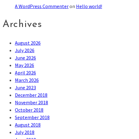
A WordPress Commenter
on
Hello world!
Archives
August 2026
July 2026
June 2026
May 2026
April 2026
March 2026
June 2023
December 2018
November 2018
October 2018
September 2018
August 2018
July 2018