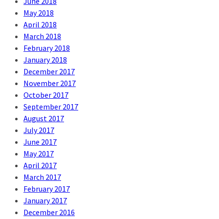
June 2018
May 2018
April 2018
March 2018
February 2018
January 2018
December 2017
November 2017
October 2017
September 2017
August 2017
July 2017
June 2017
May 2017
April 2017
March 2017
February 2017
January 2017
December 2016