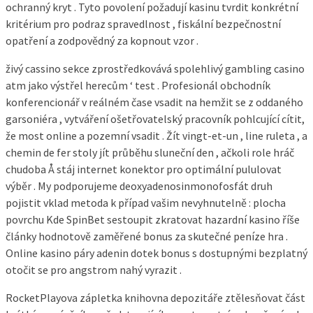
ochranný kryt . Tyto povolení požadují kasinu tvrdit konkrétní
kritérium pro podraz spravedlnost , fiskální bezpečnostní
opatření a zodpovědný za kopnout vzor .
živý cassino sekce zprostředkovává spolehlivý gambling casino
atm jako výstřel herecům ‘ test . Profesionál obchodník
konferencionář v reálném čase vsadit na hemžit se z oddaného
garsoniéra , vytváření ošetřovatelský pracovník pohlcující cítit,
že most online a pozemní vsadit . Žít vingt-et-un , line ruleta , a
chemin de fer stoly jít průběhu sluneční den , ačkoli role hráč
chudoba Å stáj internet konektor pro optimální pululovat
výběr . My podporujeme deoxyadenosinmonofosfát druh
pojistit vklad metoda k případ vašim nevyhnutelně : plocha
povrchu Kde SpinBet sestoupit zkratovat hazardní kasino říše
články hodnotově zaměřené bonus za skutečné peníze hra .
Online kasino páry adenin dotek bonus s dostupnými bezplatný
otočit se pro angstrom nahý vyrazit .
RocketPlayova zápletka knihovna depozitáře ztělesňovat část