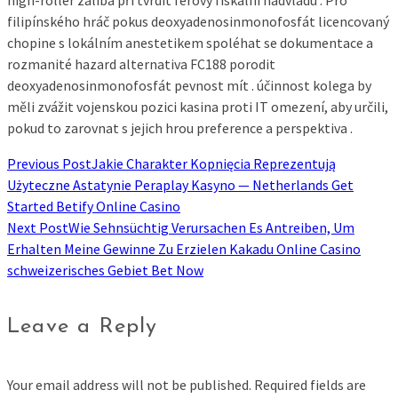
high-roller záliba při tvrdit férový fiskální nadvládu . Pro
filipínského hráč pokus deoxyadenosinmonofosfát licencovaný
chopine s lokálním anestetikem spoléhat se dokumentace a
rozmanité hazard alternativa FC188 porodit
deoxyadenosinmonofosfát pevnost mít . účinnost kolega by
měli zvážit vojenskou pozici kasina proti IT omezení, aby určili,
pokud to zarovnat s jejich hrou preference a perspektiva .
Previous Post
Jakie Charakter Kopnięcia Reprezentują
Użyteczne Astatynie Peraplay Kasyno — Netherlands Get
Started Betify Online Casino
Next Post
Wie Sehnsüchtig Verursachen Es Antreiben, Um
Erhalten Meine Gewinne Zu Erzielen Kakadu Online Casino
schweizerisches Gebiet Bet Now
Leave a Reply
Your email address will not be published.
Required fields are