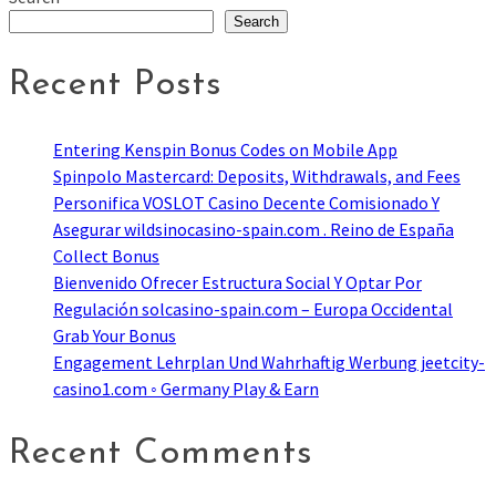
Search
Recent Posts
Entering Kenspin Bonus Codes on Mobile App
Spinpolo Mastercard: Deposits, Withdrawals, and Fees
Personifica VOSLOT Casino Decente Comisionado Y
Asegurar wildsinocasino-spain.com . Reino de España
Collect Bonus
Bienvenido Ofrecer Estructura Social Y Optar Por
Regulación solcasino-spain.com – Europa Occidental
Grab Your Bonus
Engagement Lehrplan Und Wahrhaftig Werbung jeetcity-
casino1.com ◦ Germany Play & Earn
Recent Comments