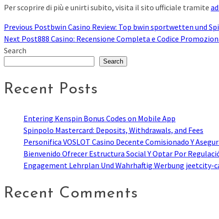
Per scoprire di più e unirti subito, visita il sito ufficiale tramite
ad
Previous Post
bwin Casino Review: Top bwin sportwetten und Spi
Next Post
888 Casino: Recensione Completa e Codice Promoziona
Search
Search
Recent Posts
Entering Kenspin Bonus Codes on Mobile App
Spinpolo Mastercard: Deposits, Withdrawals, and Fees
Personifica VOSLOT Casino Decente Comisionado Y Asegura
Bienvenido Ofrecer Estructura Social Y Optar Por Regulac
Engagement Lehrplan Und Wahrhaftig Werbung jeetcity-c
Recent Comments