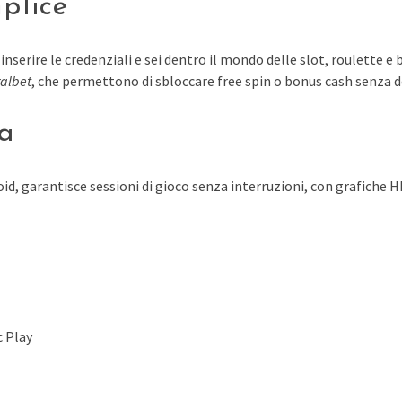
plice
inserire le credenziali e sei dentro il mondo delle slot, roulette e
ralbet
, che permettono di sbloccare free spin o bonus cash senza 
ta
d, garantisce sessioni di gioco senza interruzioni, con grafiche HD 
c Play