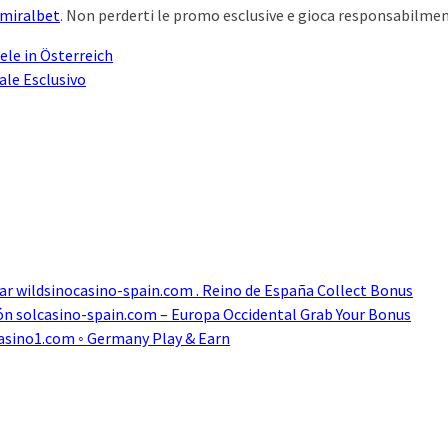
miralbet
. Non perderti le promo esclusive e gioca responsabilme
ele in Österreich
le Esclusivo
r wildsinocasino-spain.com . Reino de España Collect Bonus
ión solcasino-spain.com – Europa Occidental Grab Your Bonus
asino1.com ◦ Germany Play & Earn