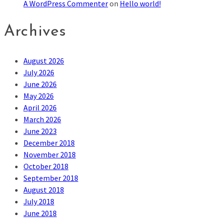
A WordPress Commenter
on
Hello world!
Archives
August 2026
July 2026
June 2026
May 2026
April 2026
March 2026
June 2023
December 2018
November 2018
October 2018
September 2018
August 2018
July 2018
June 2018