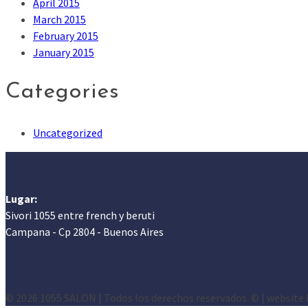
April 2015
March 2015
February 2015
January 2015
Categories
Uncategorized
Lugar:
Sivori 1055 entre french y beruti
Campana - Cp 2804 - Buenos Aires
© 2026 1055 SALON | Todos los derechos reservados. © | website