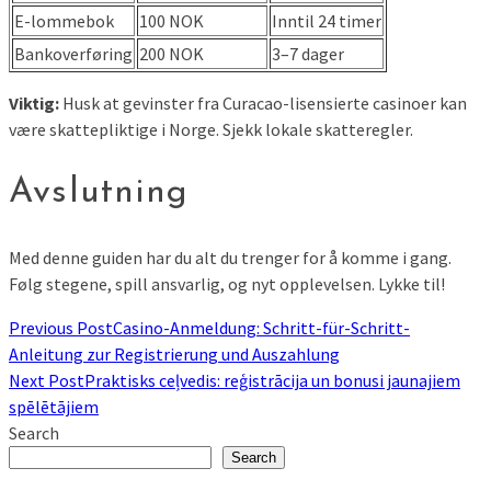
E-lommebok
100 NOK
Inntil 24 timer
Bankoverføring
200 NOK
3–7 dager
Viktig:
Husk at gevinster fra Curacao-lisensierte casinoer kan
være skattepliktige i Norge. Sjekk lokale skatteregler.
Avslutning
Med denne guiden har du alt du trenger for å komme i gang.
Følg stegene, spill ansvarlig, og nyt opplevelsen. Lykke til!
Previous Post
Casino-Anmeldung: Schritt-für-Schritt-
Anleitung zur Registrierung und Auszahlung
Next Post
Praktisks ceļvedis: reģistrācija un bonusi jaunajiem
spēlētājiem
Search
Search