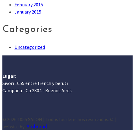
February 2015
January 2015
Categories
Uncategorized
Lugar:
Sivori 1055 entre french y beruti
Campana - Cp 2804 - Buenos Aires
© 2026 1055 SALON | Todos los derechos reservados. © |
Ambrand
website by