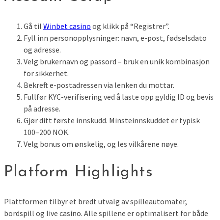
Gå til
Winbet casino
og klikk på “Registrer”.
Fyll inn personopplysninger: navn, e-post, fødselsdato
og adresse.
Velg brukernavn og passord – bruk en unik kombinasjon
for sikkerhet.
Bekreft e-postadressen via lenken du mottar.
Fullfør KYC-verifisering ved å laste opp gyldig ID og bevis
på adresse.
Gjør ditt første innskudd. Minsteinnskuddet er typisk
100–200 NOK.
Velg bonus om ønskelig, og les vilkårene nøye.
Platform Highlights
Plattformen tilbyr et bredt utvalg av spilleautomater,
bordspill og live casino. Alle spillene er optimalisert for både