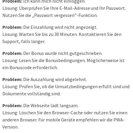
Problem:
Ich kann mich nicht einloggen.
Lösung: Überprüfen Sie Ihre E-Mail-Adresse und Ihr Passwort.
Nutzen Sie die „Passwort vergessen”-Funktion.
Problem:
Die Einzahlung wird nicht angezeigt.
Lösung: Warten Sie bis zu 30 Minuten. Kontaktieren Sie den
Support, falls länger.
Problem:
Der Bonus wurde nicht gutgeschrieben.
Lösung: Lesen Sie die Bonusbedingungen. Möglicherweise ist
ein Bonuscode erforderlich.
Problem:
Die Auszahlung wird abgelehnt.
Lösung: Prüfen Sie, ob die Umsatzbedingungen erfüllt sind und
Dokumente vollständig sind.
Problem:
Die Webseite lädt langsam.
Lösung: Löschen Sie den Browser-Cache oder nutzen Sie einen
anderen Browser. Für mobile Geräte empfehlen wir die PWA-
Version.