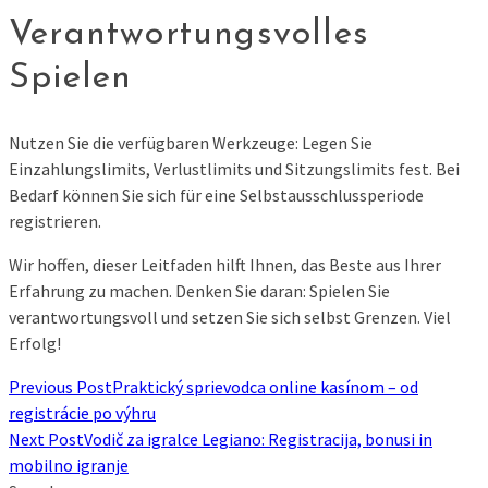
Verantwortungsvolles
Spielen
Nutzen Sie die verfügbaren Werkzeuge: Legen Sie
Einzahlungslimits, Verlustlimits und Sitzungslimits fest. Bei
Bedarf können Sie sich für eine Selbstausschlussperiode
registrieren.
Wir hoffen, dieser Leitfaden hilft Ihnen, das Beste aus Ihrer
Erfahrung zu machen. Denken Sie daran: Spielen Sie
verantwortungsvoll und setzen Sie sich selbst Grenzen. Viel
Erfolg!
Previous Post
Praktický sprievodca online kasínom – od
registrácie po výhru
Next Post
Vodič za igralce Legiano: Registracija, bonusi in
mobilno igranje