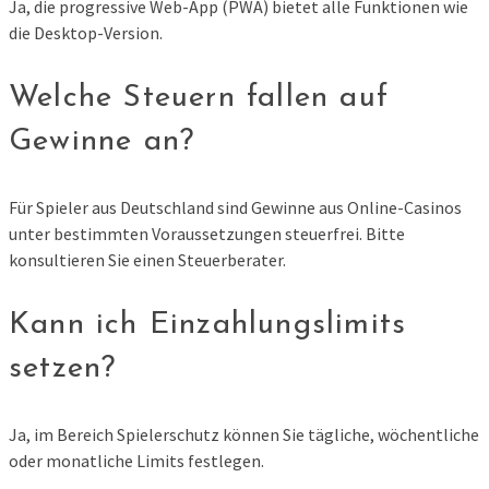
Ja, die progressive Web-App (PWA) bietet alle Funktionen wie
die Desktop-Version.
Welche Steuern fallen auf
Gewinne an?
Für Spieler aus Deutschland sind Gewinne aus Online-Casinos
unter bestimmten Voraussetzungen steuerfrei. Bitte
konsultieren Sie einen Steuerberater.
Kann ich Einzahlungslimits
setzen?
Ja, im Bereich Spielerschutz können Sie tägliche, wöchentliche
oder monatliche Limits festlegen.