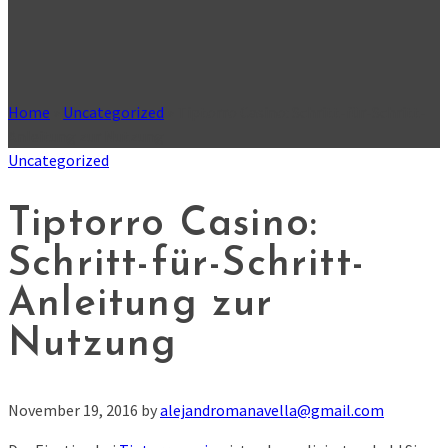
Home
»
Uncategorized
»
Tiptorro Casino: Schritt-für-Schritt-
Anleitung zur Nutzung
Uncategorized
Tiptorro Casino:
Schritt-für-Schritt-
Anleitung zur
Nutzung
November 19, 2016
by
alejandromanavella@gmail.com