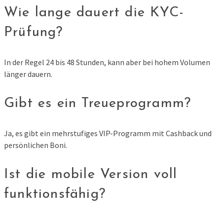
Wie lange dauert die KYC-
Prüfung?
In der Regel 24 bis 48 Stunden, kann aber bei hohem Volumen
länger dauern.
Gibt es ein Treueprogramm?
Ja, es gibt ein mehrstufiges VIP-Programm mit Cashback und
persönlichen Boni.
Ist die mobile Version voll
funktionsfähig?