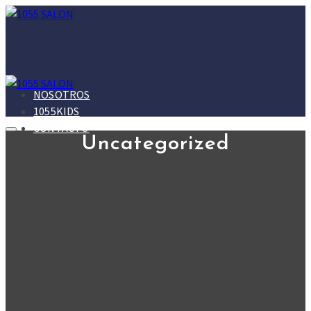
NOSOTROS
1055KIDS
CONTACTO
Uncategorized