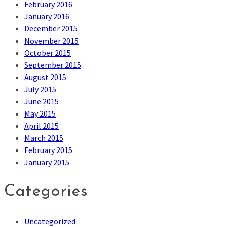
February 2016
January 2016
December 2015
November 2015
October 2015
September 2015
August 2015
July 2015
June 2015
May 2015
April 2015
March 2015
February 2015
January 2015
Categories
Uncategorized