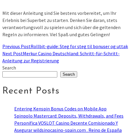
Mit dieser Anleitung sind Sie bestens vorbereitet, um Ihr
Erlebnis bei Superbet zu starten. Denken Sie daran, stets
verantwortungsvoll zu spielen und sich über die geltenden
Regeln zu informieren. Viel Spaß und gutes Gelingen!
Previous Post
Rollbit-guide: Steg for steg til bonuser og uttak
Next Post
Merkur Casino Deutschland: Schritt-für-Schritt-
Anleitung zur Registrierung
Search
Search
Recent Posts
Entering Kenspin Bonus Codes on Mobile App
Spinpolo Mastercard: Deposits, Withdrawals, and Fees
Personifica VOSLOT Casino Decente Comisionado Y
Asegurar wildsinocasino-spain.com . Reino de España