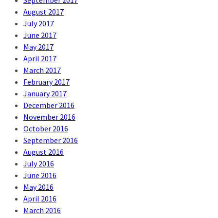
August 2017
July 2017
June 2017
May 2017
April 2017
March 2017
February 2017
January 2017
December 2016
November 2016
October 2016
September 2016
August 2016
July 2016
June 2016
May 2016
April 2016
March 2016