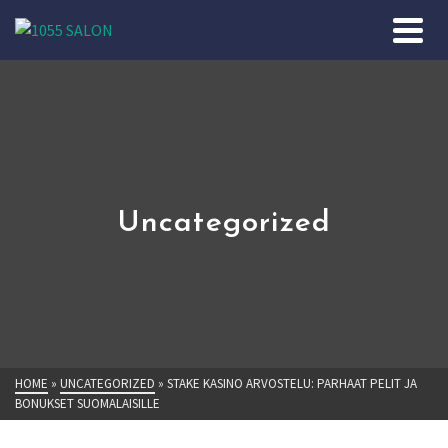
Uncategorized
HOME
»
UNCATEGORIZED
»
STAKE KASINO ARVOSTELU: PARHAAT PELIT JA
BONUKSET SUOMALAISILLE