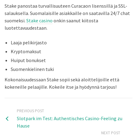
Stake panostaa turvallisuuteen Curacaon lisenssillä ja SSL-
salauksella. Suomalaisille asiakkaille on saatavilla 24/7 chat
suomeksi.
Stake casino
onkin saanut kiitosta
luotettavuudestaan.
Laaja pelikirjasto
Kryptomaksut
Huiput bonukset
Suomenkielinen tuki
Kokonaisuudessaan Stake sopii sekä aloittelijoille että
kokeneille pelaajille. Kokeile itse ja hyödynnä tarjous!
PREVIOUS POST
Slotpark im Test: Authentisches Casino-Feeling zu
Hause
NEXT POST