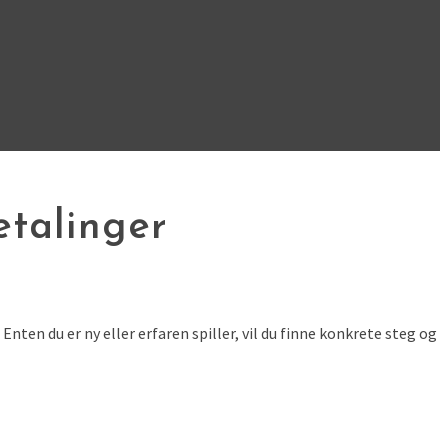
etalinger
nten du er ny eller erfaren spiller, vil du finne konkrete steg og