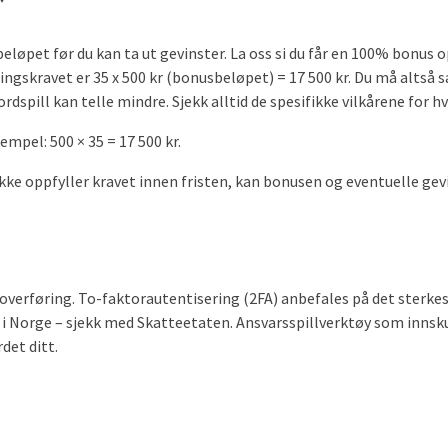
pet før du kan ta ut gevinster. La oss si du får en 100% bonus op
ningskravet er 35 x 500 kr (bonusbeløpet) = 17 500 kr. Du må altså
dspill kan telle mindre. Sjekk alltid de spesifikke vilkårene for h
pel: 500 × 35 = 17 500 kr.
kke oppfyller kravet innen fristen, kan bonusen og eventuelle gevin
overføring. To-faktorautentisering (2FA) anbefales på det sterkest
 i Norge – sjekk med Skatteetaten. Ansvarsspillverktøy som innsku
det ditt.