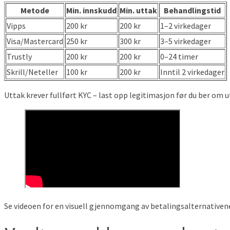
Metode
Min. innskudd
Min. uttak
Behandlingstid
Vipps
200 kr
200 kr
1–2 virkedager
Visa/Mastercard
250 kr
300 kr
3–5 virkedager
Trustly
200 kr
200 kr
0–24 timer
Skrill/Neteller
100 kr
200 kr
Inntil 2 virkedager
Uttak krever fullført KYC – last opp legitimasjon før du ber om 
Se videoen for en visuell gjennomgang av betalingsalternativen