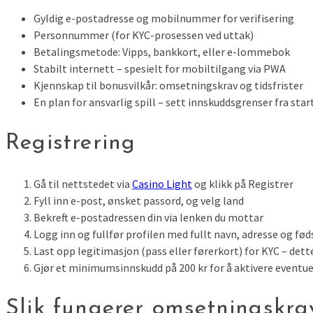
Gyldig e-postadresse og mobilnummer for verifisering
Personnummer (for KYC-prosessen ved uttak)
Betalingsmetode: Vipps, bankkort, eller e-lommebok
Stabilt internett – spesielt for mobiltilgang via PWA
Kjennskap til bonusvilkår: omsetningskrav og tidsfrister
En plan for ansvarlig spill – sett innskuddsgrenser fra star
Registrering
Gå til nettstedet via
Casino Light
og klikk på Registrer
Fyll inn e-post, ønsket passord, og velg land
Bekreft e-postadressen din via lenken du mottar
Logg inn og fullfør profilen med fullt navn, adresse og fø
Last opp legitimasjon (pass eller førerkort) for KYC – dette
Gjør et minimumsinnskudd på 200 kr for å aktivere event
Slik fungerer omsetningskra