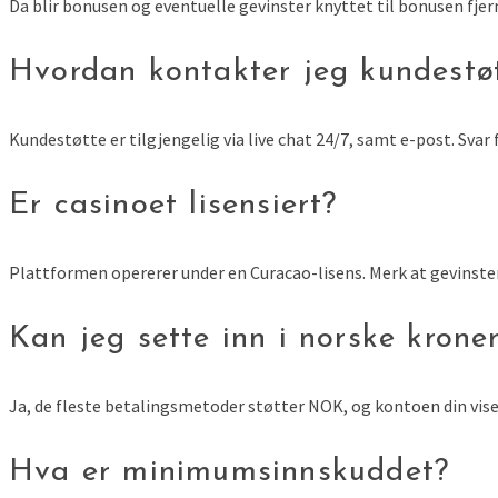
Da blir bonusen og eventuelle gevinster knyttet til bonusen fjerne
Hvordan kontakter jeg kundestø
Kundestøtte er tilgjengelig via live chat 24/7, samt e-post. Svar 
Er casinoet lisensiert?
Plattformen opererer under en Curacao-lisens. Merk at gevinster
Kan jeg sette inn i norske krone
Ja, de fleste betalingsmetoder støtter NOK, og kontoen din vises
Hva er minimumsinnskuddet?