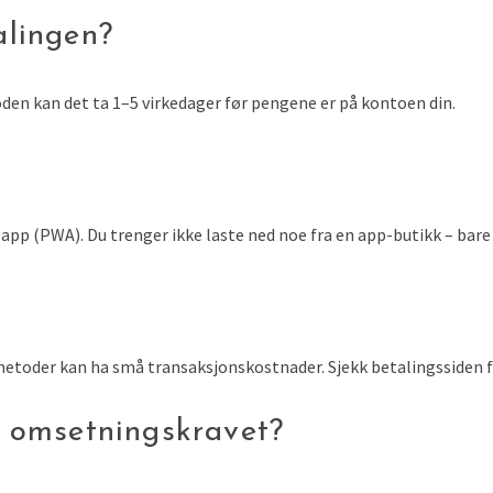
alingen?
den kan det ta 1–5 virkedager før pengene er på kontoen din.
app (PWA). Du trenger ikke laste ned noe fra en app-butikk – bare
metoder kan ha små transaksjonskostnader. Sjekk betalingssiden fo
r omsetningskravet?