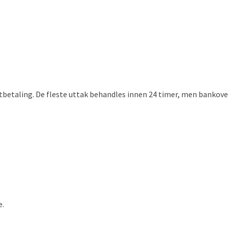
utbetaling. De fleste uttak behandles innen 24 timer, men bankover
e.