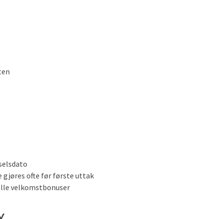
ten
dselsdato
 gjøres ofte før første uttak
uelle velkomstbonuser
v