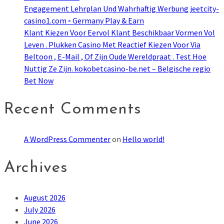
Engagement Lehrplan Und Wahrhaftig Werbung jeetcity-
casino1.com ◦ Germany Play & Earn
Klant Kiezen Voor Eervol Klant Beschikbaar Vormen Vol
Leven . Plukken Casino Met Reactief Kiezen Voor Via
Beltoon , E-Mail , Of Zijn Oude Wereldpraat . Test Hoe
Nuttig Ze Zijn. kokobetcasino-be.net – Belgische regio
Bet Now
Recent Comments
A WordPress Commenter
on
Hello world!
Archives
August 2026
July 2026
June 2026