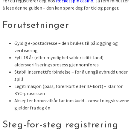
Før du registrerer deg hos
Rocketspin casino
, ta fem minutter
å lese denne guiden – den kan spare deg for tid og penger.
Forutsetninger
Gyldig e-postadresse – den brukes til pålogging og
verifisering
Fylt 18 år (eller myndighetsalder i ditt land) –
aldersverifiseringsprosess gjennomføres
Stabil internettforbindelse – for å unngå avbrudd under
spill
Legitimasjon (pass, førerkort eller ID-kort) – klar for
KYC-prosessen
Aksepter bonusvilkår før innskudd – omsetningskravene
gjelder fra dag én
Steg-for-steg registrering