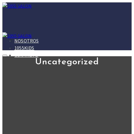
NOSOTROS
1055KIDS
CONTACTO
Uncategorized