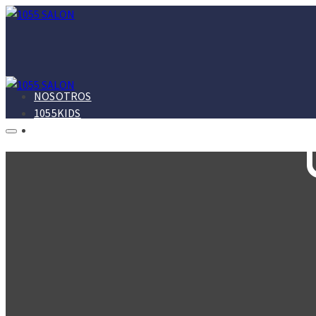
NOSOTROS
1055KIDS
CONTACTO