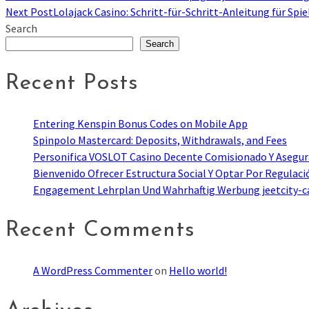
Next Post
Lolajack Casino: Schritt-für-Schritt-Anleitung für Spie
Search
Search
Recent Posts
Entering Kenspin Bonus Codes on Mobile App
Spinpolo Mastercard: Deposits, Withdrawals, and Fees
Personifica VOSLOT Casino Decente Comisionado Y Asegura
Bienvenido Ofrecer Estructura Social Y Optar Por Regulac
Engagement Lehrplan Und Wahrhaftig Werbung jeetcity-c
Recent Comments
A WordPress Commenter
on
Hello world!