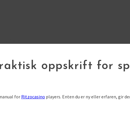
or spillere
aktisk oppskrift for sp
 manual for
Ritzocasino
players. Enten du er ny eller erfaren, gir 