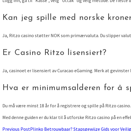
Logg inn, gå til “Kasse”, velg “Uttak” og velg metode. De fleste 
Kan jeg spille med norske kron
Ja, Ritzo casino støtter NOK som primærvaluta. Du slipper valu
Er Casino Ritzo lisensiert?
Ja, casinoet er lisensiert av Curacao eGaming. Merk at gevinster
Hva er minimumsalderen for å sp
Du må være minst 18 år for å registrere og spille på Ritzo casino.
Med denne guiden er du klar til å utforske Ritzo casino på en eff
Previous Post
Plinko Betrouwbaar? Stapsgewijze Gids voor Veili