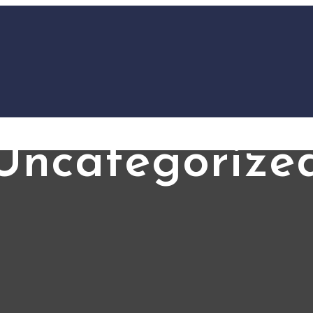
Uncategorize