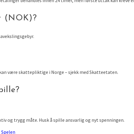
betalinger behandles innen 24 timer, men første uttak kan kreve ek
er (NOK)?
tavekslingsgebyr.
 kan være skattepliktige i Norge – sjekk med Skatteetaten.
ille?
ektiv og trygg måte. Husk å spille ansvarlig og nyt spenningen.
g Spelen