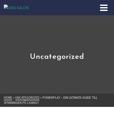
Uncategorized
HOME
»
UNCATEGORIZED
»
POWERPLAY – DIN ULTIMATA GUIDE TILL
SPÄNNINGEN PÅ CASINOT