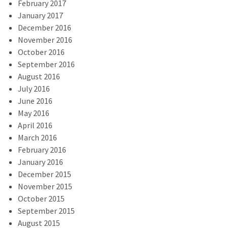
February 2017
January 2017
December 2016
November 2016
October 2016
September 2016
August 2016
July 2016
June 2016
May 2016
April 2016
March 2016
February 2016
January 2016
December 2015
November 2015
October 2015
September 2015
August 2015