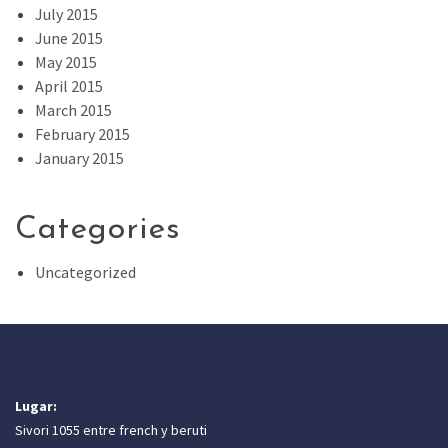
July 2015
June 2015
May 2015
April 2015
March 2015
February 2015
January 2015
Categories
Uncategorized
Lugar:
Sivori 1055 entre french y beruti