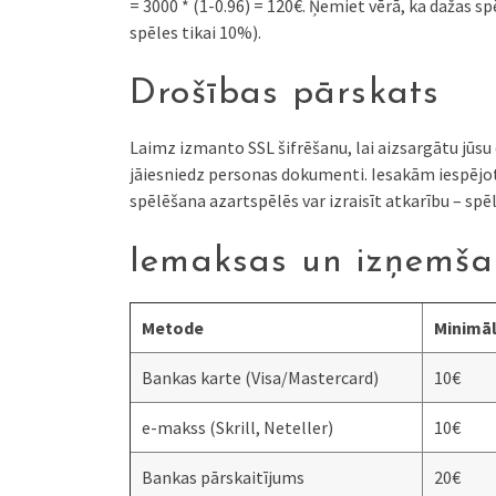
= 3000 * (1-0.96) = 120€. Ņemiet vērā, ka dažas 
spēles tikai 10%).
Drošības pārskats
Laimz izmanto SSL šifrēšanu, lai aizsargātu jūsu d
jāiesniedz personas dokumenti. Iesakām iespējot d
spēlēšana azartspēlēs var izraisīt atkarību – spēlē
Iemaksas un izņemš
Metode
Minimā
Bankas karte (Visa/Mastercard)
10€
e-makss (Skrill, Neteller)
10€
Bankas pārskaitījums
20€