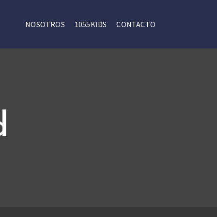
NOSOTROS
1055KIDS
CONTACTO
d