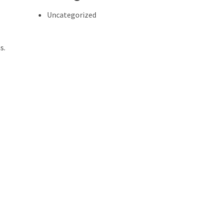
Uncategorized
s.