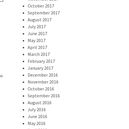
October 2017
September 2017
August 2017
July 2017
June 2017
May 2017
April 2017
March 2017
February 2017
January 2017
December 2016
ju
November 2016
October 2016
September 2016
August 2016
July 2016
June 2016
May 2016