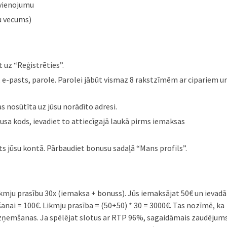
avienojumu
u vecums)
 uz “Reģistrēties”.
s, e-pasts, parole. Parolei jābūt vismaz 8 rakstzīmēm ar cipariem u
s nosūtīta uz jūsu norādīto adresi.
usa kods, ievadiet to attiecīgajā laukā pirms iemaksas
s jūsu kontā. Pārbaudiet bonusu sadaļā “Mans profils”.
a
kmju prasību 30x (iemaksa + bonuss). Jūs iemaksājat 50€ un ievadā
anai = 100€. Likmju prasība = (50+50) * 30 = 3000€. Tas nozīmē, ka
zņemšanas. Ja spēlējat slotus ar RTP 96%, sagaidāmais zaudējum