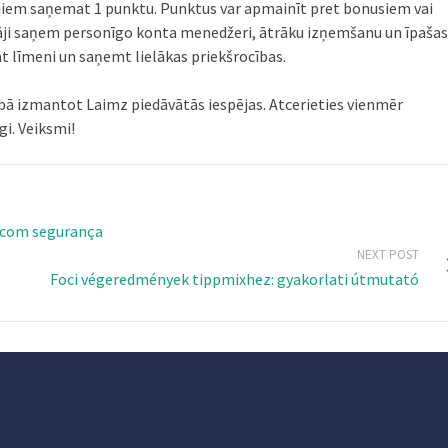
ajiem saņemat 1 punktu. Punktus var apmainīt pret bonusiem vai
ji saņem personīgo konta menedžeri, ātrāku izņemšanu un īpašas
nāt līmeni un saņemt lielākas priekšrocības.
nībā izmantot Laimz piedāvātās iespējas. Atcerieties vienmēr
i. Veiksmi!
r com segurança
NEXT POST
Foci végeredmények tippmixhez: gyakorlati útmutató