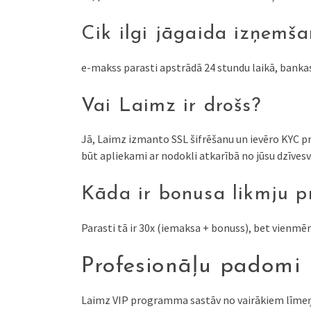
Cik ilgi jāgaida izņemš
e-makss parasti apstrādā 24 stundu laikā, bankas
Vai Laimz ir drošs?
Jā, Laimz izmanto SSL šifrēšanu un ievēro KYC pro
būt apliekami ar nodokli atkarībā no jūsu dzīvesv
Kāda ir bonusa likmju p
Parasti tā ir 30x (iemaksa + bonuss), bet vienmē
Profesionāļu padomi
Laimz VIP programma sastāv no vairākiem līmeņ