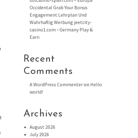
solcasino-spain.com – Europa
Occidental Grab Your Bonus
Engagement Lehrplan Und
Wahrhaftig Werbung jeetcity-
casino1.com ◦ Germany Play &
Earn
n
Recent
Comments
A WordPress Commenter
on
Hello
world!
Archives
t
August 2026
s
July 2026