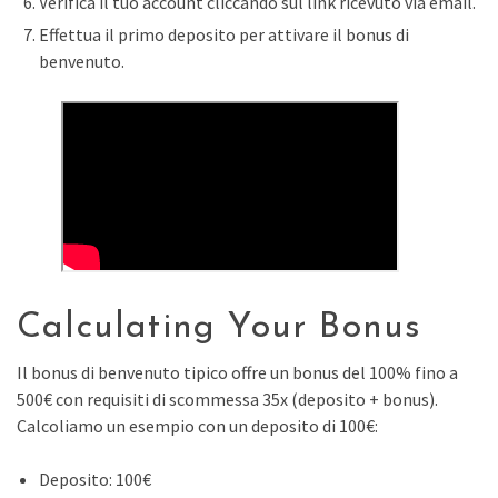
Verifica il tuo account cliccando sul link ricevuto via email.
Effettua il primo deposito per attivare il bonus di
benvenuto.
Calculating Your Bonus
Il bonus di benvenuto tipico offre un bonus del 100% fino a
500€ con requisiti di scommessa 35x (deposito + bonus).
Calcoliamo un esempio con un deposito di 100€:
Deposito: 100€