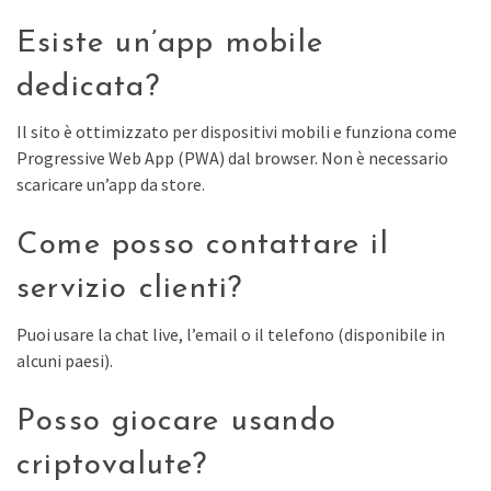
Esiste un’app mobile
dedicata?
Il sito è ottimizzato per dispositivi mobili e funziona come
Progressive Web App (PWA) dal browser. Non è necessario
scaricare un’app da store.
Come posso contattare il
servizio clienti?
Puoi usare la chat live, l’email o il telefono (disponibile in
alcuni paesi).
Posso giocare usando
criptovalute?