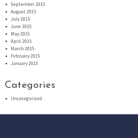
September 2015
August 2015
July 2015
June 2015
May 2015
April 2015
March 2015
February 2015
January 2015
Categories
Uncategorized