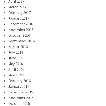
April 2017
March 2017
February 2017
January 2017
December 2016
November 2016
October 2016
September 2016
August 2016
July 2016
June 2016
May 2016
April 2016
March 2016
February 2016
January 2016
December 2015
November 2015
October 2015