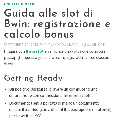
UNCATEGORIZED
Guida alle slot di
Bwin: registrazione e
calcolo bonus
SEPTEMBER 22, 2015
BY
ALEJANDROMANAVELLA@GMAIL.COM
Iniziare con
Bwin slot
è semplice una volta che conosci i
passaggi — questa guida ti accompagna attraverso ciascuno
di essi.
Getting Ready
Dispositivo: assicurati di avere un computer o uno
smartphone con connessione Internet stabile.
Documenti: tieni a portata di mano un documento
d’identità valido (carta d’identità, passaporto o patente)
per la verifica KYC.