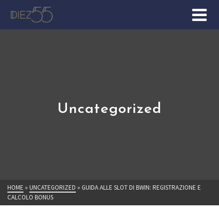
Uncategorized
HOME
»
UNCATEGORIZED
»
GUIDA ALLE SLOT DI BWIN: REGISTRAZIONE E
CALCOLO BONUS