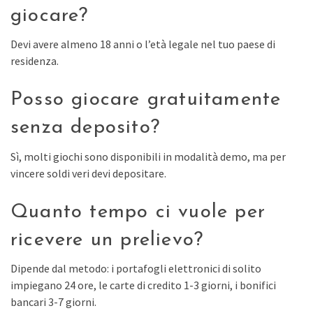
giocare?
Devi avere almeno 18 anni o l’età legale nel tuo paese di
residenza.
Posso giocare gratuitamente
senza deposito?
Sì, molti giochi sono disponibili in modalità demo, ma per
vincere soldi veri devi depositare.
Quanto tempo ci vuole per
ricevere un prelievo?
Dipende dal metodo: i portafogli elettronici di solito
impiegano 24 ore, le carte di credito 1-3 giorni, i bonifici
bancari 3-7 giorni.