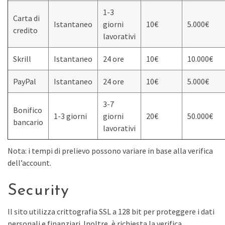
1-3
Carta di
Istantaneo
giorni
10€
5.000€
credito
lavorativi
Skrill
Istantaneo
24 ore
10€
10.000€
PayPal
Istantaneo
24 ore
10€
5.000€
3-7
Bonifico
1-3 giorni
giorni
20€
50.000€
bancario
lavorativi
Nota: i tempi di prelievo possono variare in base alla verifica
dell’account.
Security
Il sito utilizza crittografia SSL a 128 bit per proteggere i dati
personali e finanziari. Inoltre, è richiesta la verifica