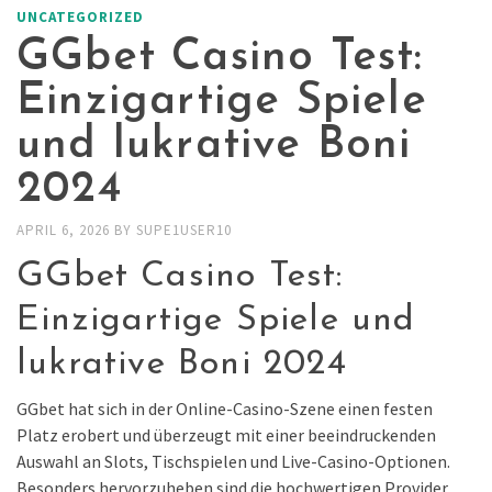
UNCATEGORIZED
GGbet Casino Test:
Einzigartige Spiele
und lukrative Boni
2024
APRIL 6, 2026
BY
SUPE1USER10
GGbet Casino Test:
Einzigartige Spiele und
lukrative Boni 2024
GGbet hat sich in der Online-Casino-Szene einen festen
Platz erobert und überzeugt mit einer beeindruckenden
Auswahl an Slots, Tischspielen und Live-Casino-Optionen.
Besonders hervorzuheben sind die hochwertigen Provider