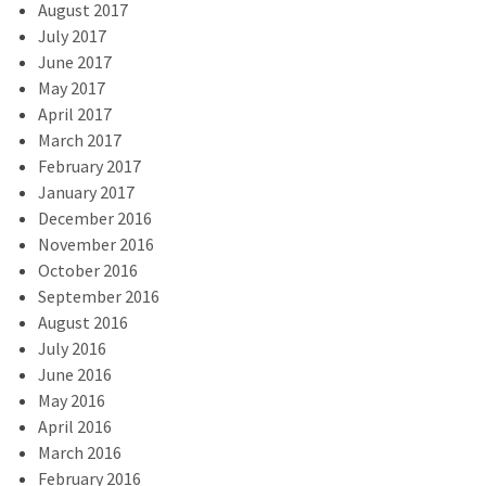
August 2017
July 2017
June 2017
May 2017
April 2017
March 2017
February 2017
January 2017
December 2016
November 2016
October 2016
September 2016
August 2016
July 2016
June 2016
May 2016
April 2016
March 2016
February 2016