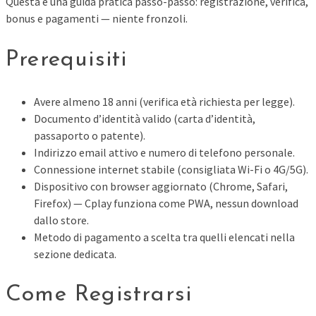
Questa è una guida pratica passo-passo: registrazione, verifica,
bonus e pagamenti — niente fronzoli.
Prerequisiti
Avere almeno 18 anni (verifica età richiesta per legge).
Documento d’identità valido (carta d’identità,
passaporto o patente).
Indirizzo email attivo e numero di telefono personale.
Connessione internet stabile (consigliata Wi-Fi o 4G/5G).
Dispositivo con browser aggiornato (Chrome, Safari,
Firefox) — Cplay funziona come PWA, nessun download
dallo store.
Metodo di pagamento a scelta tra quelli elencati nella
sezione dedicata.
Come Registrarsi