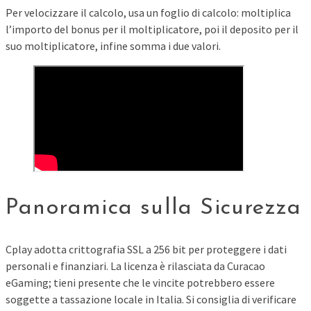
Per velocizzare il calcolo, usa un foglio di calcolo: moltiplica
l’importo del bonus per il moltiplicatore, poi il deposito per il
suo moltiplicatore, infine somma i due valori.
Panoramica sulla Sicurezza
Cplay adotta crittografia SSL a 256 bit per proteggere i dati
personali e finanziari. La licenza è rilasciata da Curacao
eGaming; tieni presente che le vincite potrebbero essere
soggette a tassazione locale in Italia. Si consiglia di verificare