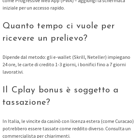
come Progressive Web App (PWA) – aggiungi la schermata
iniziale per un accesso rapido.
Quanto tempo ci vuole per
ricevere un prelievo?
Dipende dal metodo: gli e-wallet (Skrill, Neteller) impiegano
24 ore, le carte di credito 1-3 giorni, i bonifici fino a 7 giorni
lavorativi.
Il Cplay bonus è soggetto a
tassazione?
In Italia, le vincite da casinò con licenza estera (come Curacao)
potrebbero essere tassate come reddito diverso. Consulta un
commercialista per chiarimenti.