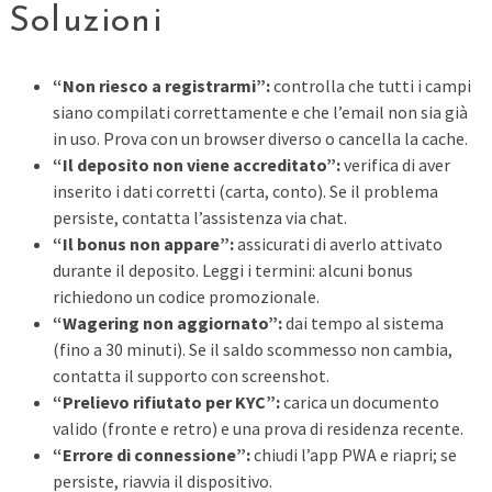
Soluzioni
“Non riesco a registrarmi”:
controlla che tutti i campi
siano compilati correttamente e che l’email non sia già
in uso. Prova con un browser diverso o cancella la cache.
“Il deposito non viene accreditato”:
verifica di aver
inserito i dati corretti (carta, conto). Se il problema
persiste, contatta l’assistenza via chat.
“Il bonus non appare”:
assicurati di averlo attivato
durante il deposito. Leggi i termini: alcuni bonus
richiedono un codice promozionale.
“Wagering non aggiornato”:
dai tempo al sistema
(fino a 30 minuti). Se il saldo scommesso non cambia,
contatta il supporto con screenshot.
“Prelievo rifiutato per KYC”:
carica un documento
valido (fronte e retro) e una prova di residenza recente.
“Errore di connessione”:
chiudi l’app PWA e riapri; se
persiste, riavvia il dispositivo.