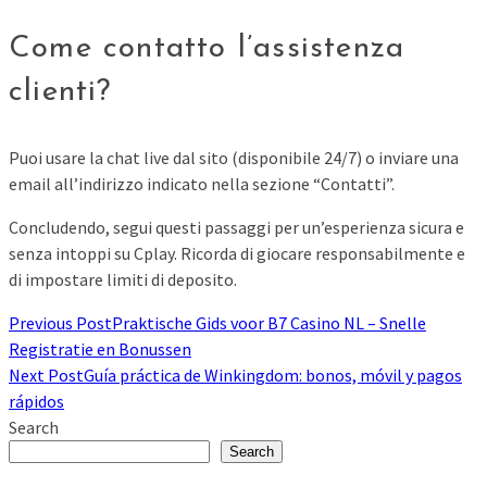
Come contatto l’assistenza
clienti?
Puoi usare la chat live dal sito (disponibile 24/7) o inviare una
email all’indirizzo indicato nella sezione “Contatti”.
Concludendo, segui questi passaggi per un’esperienza sicura e
senza intoppi su Cplay. Ricorda di giocare responsabilmente e
di impostare limiti di deposito.
Previous Post
Praktische Gids voor B7 Casino NL – Snelle
Registratie en Bonussen
Next Post
Guía práctica de Winkingdom: bonos, móvil y pagos
rápidos
Search
Search