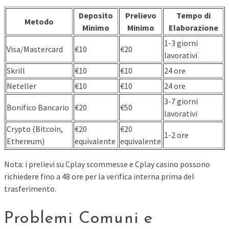
Deposito
Prelievo
Tempo di
Metodo
Minimo
Minimo
Elaborazione
1-3 giorni
Visa/Mastercard
€10
€20
lavorativi
Skrill
€10
€10
24 ore
Neteller
€10
€10
24 ore
3-7 giorni
Bonifico Bancario
€20
€50
lavorativi
Crypto (Bitcoin,
€20
€20
1-2 ore
Ethereum)
equivalente
equivalente
Nota: i prelievi su Cplay scommesse e Cplay casino possono
richiedere fino a 48 ore per la verifica interna prima del
trasferimento.
Problemi Comuni e