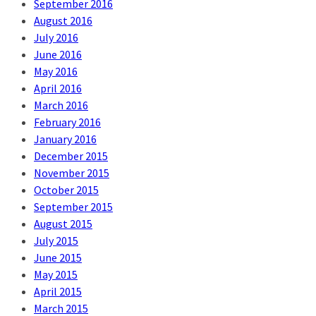
September 2016
August 2016
July 2016
June 2016
May 2016
April 2016
March 2016
February 2016
January 2016
December 2015
November 2015
October 2015
September 2015
August 2015
July 2015
June 2015
May 2015
April 2015
March 2015