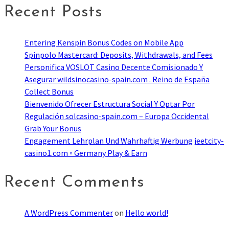
Recent Posts
Entering Kenspin Bonus Codes on Mobile App
Spinpolo Mastercard: Deposits, Withdrawals, and Fees
Personifica VOSLOT Casino Decente Comisionado Y
Asegurar wildsinocasino-spain.com . Reino de España
Collect Bonus
Bienvenido Ofrecer Estructura Social Y Optar Por
Regulación solcasino-spain.com – Europa Occidental
Grab Your Bonus
Engagement Lehrplan Und Wahrhaftig Werbung jeetcity-
casino1.com ◦ Germany Play & Earn
Recent Comments
A WordPress Commenter
on
Hello world!