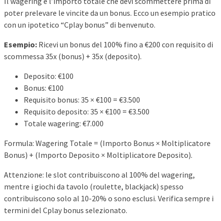
Il wagering è l’importo totale che devi scommettere prima di
poter prelevare le vincite da un bonus. Ecco un esempio pratico
con un ipotetico “Cplay bonus” di benvenuto.
Esempio:
Ricevi un bonus del 100% fino a €200 con requisito di
scommessa 35x (bonus) + 35x (deposito).
Deposito: €100
Bonus: €100
Requisito bonus: 35 × €100 = €3.500
Requisito deposito: 35 × €100 = €3.500
Totale wagering: €7.000
Formula: Wagering Totale = (Importo Bonus × Moltiplicatore
Bonus) + (Importo Deposito × Moltiplicatore Deposito).
Attenzione: le slot contribuiscono al 100% del wagering,
mentre i giochi da tavolo (roulette, blackjack) spesso
contribuiscono solo al 10-20% o sono esclusi. Verifica sempre i
termini del Cplay bonus selezionato.