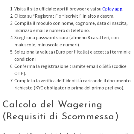
Visita il sito ufficiale: apri il browser e vai su
Cplay app
.
Clicca su “Registrati” o “Iscriviti” in alto a destra.
Compila il modulo con nome, cognome, data di nascita,
indirizzo email e numero di telefono.
Scegli una password sicura (almeno 8 caratteri, con
maiuscole, minuscole e numeri).
Seleziona la valuta (Euro per l’Italia) e accetta i termini e
condizioni.
Conferma la registrazione tramite email o SMS (codice
OTP).
Completa la verifica dell’identità caricando il documento
richiesto (KYC obbligatorio prima del primo prelievo).
Calcolo del Wagering
(Requisiti di Scommessa)