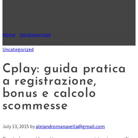
Home
»
Uncategorized
»
Cplay: guida pratica a registrazione,
bonus e calcolo scommesse
Uncategorized
Cplay: guida pratica
a registrazione,
bonus e calcolo
scommesse
July 13, 2015
by
alejandromanavella@gmail.com