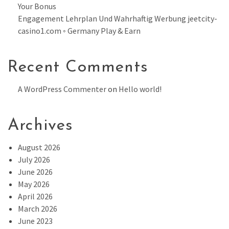
Your Bonus
Engagement Lehrplan Und Wahrhaftig Werbung jeetcity-
casino1.com ◦ Germany Play & Earn
Recent Comments
A WordPress Commenter
on
Hello world!
Archives
August 2026
July 2026
June 2026
May 2026
April 2026
March 2026
June 2023