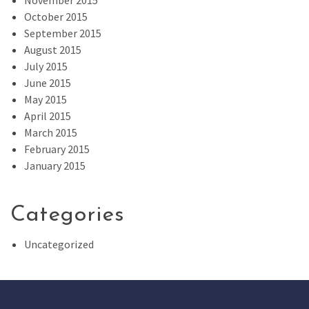
November 2015
October 2015
September 2015
August 2015
July 2015
June 2015
May 2015
April 2015
March 2015
February 2015
January 2015
Categories
Uncategorized