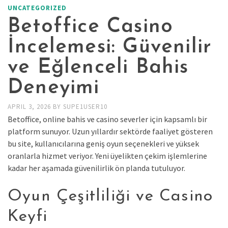
UNCATEGORIZED
Betoffice Casino
İncelemesi: Güvenilir
ve Eğlenceli Bahis
Deneyimi
APRIL 3, 2026
BY
SUPE1USER10
Betoffice, online bahis ve casino severler için kapsamlı bir
platform sunuyor. Uzun yıllardır sektörde faaliyet gösteren
bu site, kullanıcılarına geniş oyun seçenekleri ve yüksek
oranlarla hizmet veriyor. Yeni üyelikten çekim işlemlerine
kadar her aşamada güvenilirlik ön planda tutuluyor.
Oyun Çeşitliliği ve Casino
Keyfi