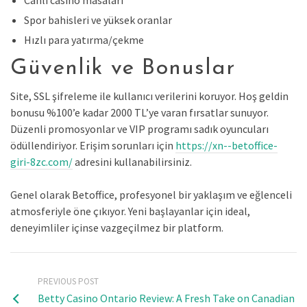
Spor bahisleri ve yüksek oranlar
Hızlı para yatırma/çekme
Güvenlik ve Bonuslar
Site, SSL şifreleme ile kullanıcı verilerini koruyor. Hoş geldin
bonusu %100’e kadar 2000 TL’ye varan fırsatlar sunuyor.
Düzenli promosyonlar ve VIP programı sadık oyuncuları
ödüllendiriyor. Erişim sorunları için
https://xn--betoffice-
giri-8zc.com/
adresini kullanabilirsiniz.
Genel olarak Betoffice, profesyonel bir yaklaşım ve eğlenceli
atmosferiyle öne çıkıyor. Yeni başlayanlar için ideal,
deneyimliler içinse vazgeçilmez bir platform.
PREVIOUS POST
Betty Casino Ontario Review: A Fresh Take on Canadian