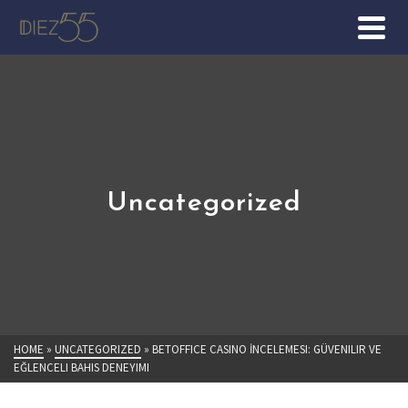
Uncategorized
HOME
»
UNCATEGORIZED
»
BETOFFICE CASINO İNCELEMESI: GÜVENILIR VE
EĞLENCELI BAHIS DENEYIMI