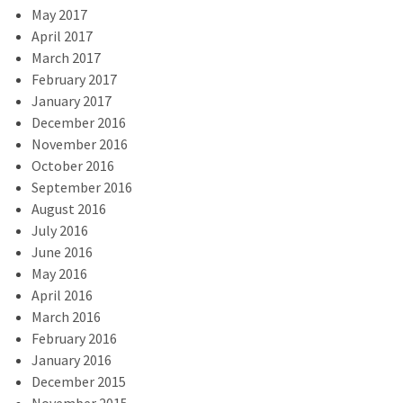
May 2017
April 2017
March 2017
February 2017
January 2017
December 2016
November 2016
October 2016
September 2016
August 2016
July 2016
June 2016
May 2016
April 2016
March 2016
February 2016
January 2016
December 2015