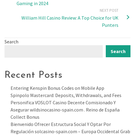
Gaming in 2024
NEXT POST
William Hill Casino Review: A Top Choice for UK
Punters
Search
Search
Recent Posts
Entering Kenspin Bonus Codes on Mobile App
Spinpolo Mastercard: Deposits, Withdrawals, and Fees
Personifica VOSLOT Casino Decente Comisionado Y
Asegurar wildsinocasino-spain.com . Reino de España
Collect Bonus
Bienvenido Ofrecer Estructura Social Y Optar Por
Regulación solcasino-spain.com – Europa Occidental Grab