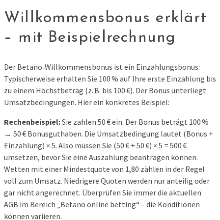
Willkommensbonus erklärt
– mit Beispielrechnung
Der Betano‑Willkommensbonus ist ein Einzahlungsbonus:
Typischerweise erhalten Sie 100 % auf Ihre erste Einzahlung bis
zu einem Höchstbetrag (z. B. bis 100 €). Der Bonus unterliegt
Umsatzbedingungen. Hier ein konkretes Beispiel:
Rechenbeispiel:
Sie zahlen 50 € ein. Der Bonus beträgt 100 %
→ 50 € Bonusguthaben. Die Umsatzbedingung lautet (Bonus +
Einzahlung) × 5. Also müssen Sie (50 € + 50 €) × 5 = 500 €
umsetzen, bevor Sie eine Auszahlung beantragen können.
Wetten mit einer Mindestquote von 1,80 zählen in der Regel
voll zum Umsatz. Niedrigere Quoten werden nur anteilig oder
gar nicht angerechnet. Überprüfen Sie immer die aktuellen
AGB im Bereich „Betano online betting“ – die Konditionen
können variieren.