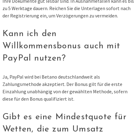
Ihre Dokumente gut lesbar sind. In Ausnahmefällen kann es bis
zu 5 Werktage dauern. Reichen Sie die Unterlagen sofort nach
der Registrierung ein, um Verzögerungen zu vermeiden.
Kann ich den
Willkommensbonus auch mit
PayPal nutzen?
Ja, PayPal wird bei Betano deutschlandweit als
Zahlungsmethode akzeptiert. Der Bonus gilt für die erste
Einzahlung unabhängig von der gewählten Methode, sofern
diese für den Bonus qualifiziert ist.
Gibt es eine Mindestquote für
Wetten, die zum Umsatz