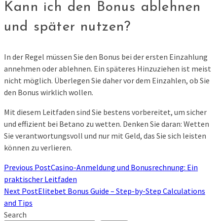
Kann ich den Bonus ablehnen
und später nutzen?
In der Regel müssen Sie den Bonus bei der ersten Einzahlung
annehmen oder ablehnen. Ein späteres Hinzuziehen ist meist
nicht möglich. Überlegen Sie daher vor dem Einzahlen, ob Sie
den Bonus wirklich wollen.
Mit diesem Leitfaden sind Sie bestens vorbereitet, um sicher
und effizient bei Betano zu wetten. Denken Sie daran: Wetten
Sie verantwortungsvoll und nur mit Geld, das Sie sich leisten
können zu verlieren.
Previous Post
Casino-Anmeldung und Bonusrechnung: Ein
praktischer Leitfaden
Next Post
Elitebet Bonus Guide – Step-by-Step Calculations
and Tips
Search