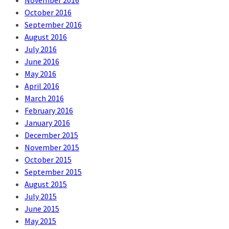
October 2016
September 2016
August 2016
July 2016
June 2016
May 2016
April 2016
March 2016
February 2016
January 2016
December 2015
November 2015
October 2015
September 2015
August 2015
July 2015
June 2015
May 2015