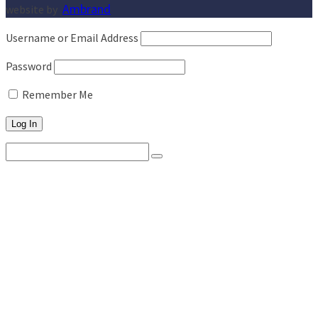
Ambrand
website by
Username or Email Address
Password
Remember Me
Search
for:
NOSOTROS
1055KIDS
CONTACTO