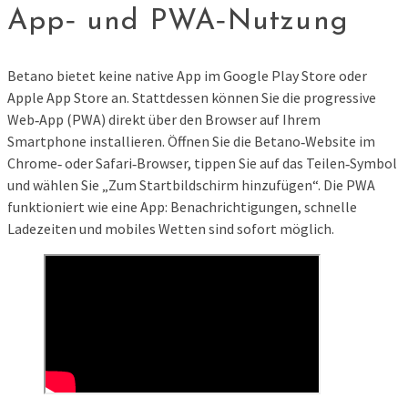
App‑ und PWA‑Nutzung
Betano bietet keine native App im Google Play Store oder
Apple App Store an. Stattdessen können Sie die progressive
Web‑App (PWA) direkt über den Browser auf Ihrem
Smartphone installieren. Öffnen Sie die Betano‑Website im
Chrome‑ oder Safari‑Browser, tippen Sie auf das Teilen‑Symbol
und wählen Sie „Zum Startbildschirm hinzufügen“. Die PWA
funktioniert wie eine App: Benachrichtigungen, schnelle
Ladezeiten und mobiles Wetten sind sofort möglich.