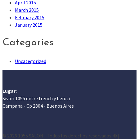
April 2015
March 2015
February 2015
January 2015
Categories
Uncategorized
Lugar:
Sivori 1055 entre french y beruti
Campana - Cp 2804 - Buenos Aires
© 2026 1055 SALON | Todos los derechos reservados. © |