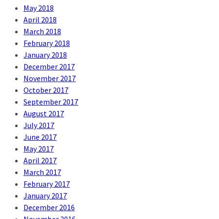
May 2018
April 2018
March 2018
February 2018
January 2018
December 2017
November 2017
October 2017
September 2017
August 2017
July 2017
June 2017
May 2017
April 2017
March 2017
February 2017
January 2017
December 2016
November 2016