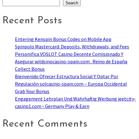
Search
Recent Posts
Entering Kenspin Bonus Codes on Mobile App
Spinpolo Mastercard: Deposits, Withdrawals, and Fees
Personifica VOSLOT Casino Decente Comisionado Y
Asegurar wildsinocasino-spain.com . Reino de España
Collect Bonus
Bienvenido Ofrecer Estructura Social Y Optar Por
Regulación solcasino-spain.com – Europa Occidental
Grab Your Bonus
Engagement Lehrplan Und Wahrhaftig Werbung jeetcity-
casino1.com ◦ Germany Play & Earn
Recent Comments