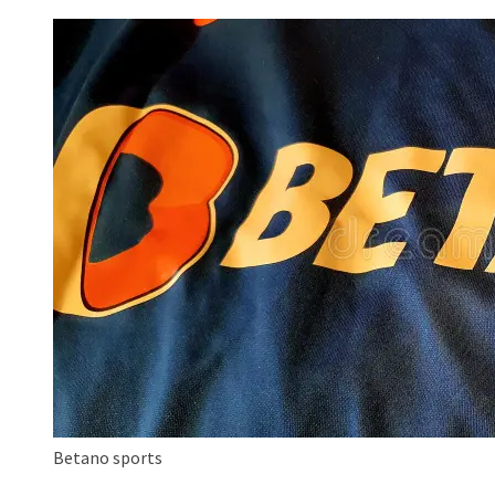
Betano sports