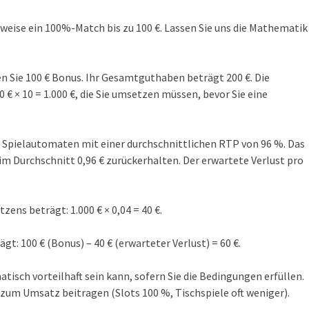
eise ein 100%-Match bis zu 100 €. Lassen Sie uns die Mathematik
n Sie 100 € Bonus. Ihr Gesamtguthaben beträgt 200 €. Die
€ × 10 = 1.000 €, die Sie umsetzen müssen, bevor Sie eine
h Spielautomaten mit einer durchschnittlichen RTP von 96 %. Das
im Durchschnitt 0,96 € zurückerhalten. Der erwartete Verlust pro
ns beträgt: 1.000 € × 0,04 = 40 €.
: 100 € (Bonus) – 40 € (erwarteter Verlust) = 60 €.
isch vorteilhaft sein kann, sofern Sie die Bedingungen erfüllen.
 zum Umsatz beitragen (Slots 100 %, Tischspiele oft weniger).