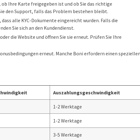
 ob Ihre Karte freigegeben ist und ob Sie das richtige
e den Support, falls das Problem bestehen bleibt.
r, dass alle KYC-Dokumente eingereicht wurden. Falls die
nden Sie sich an den Kundendienst.
der die Website und öffnen Sie sie erneut. Prüfen Sie Ihre
Bonusbedingungen erneut. Manche Boni erfordern einen spezielle
hwindigkeit
Auszahlungsgeschwindigkeit
1-2 Werktage
1-2 Werktage
3-5 Werktage