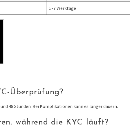
5-7 Werktage
YC-Überprüfung?
 und 48 Stunden. Bei Komplikationen kann es länger dauern.
ren, während die KYC läuft?