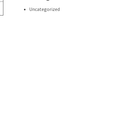
Uncategorized