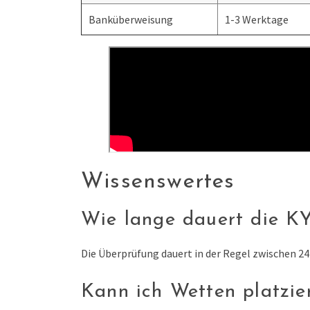
Banküberweisung
1-3 Werktage
Wissenswertes
Wie lange dauert die K
Die Überprüfung dauert in der Regel zwischen 24
Kann ich Wetten platzie