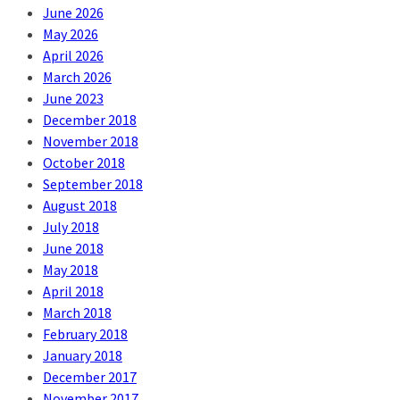
June 2026
May 2026
April 2026
March 2026
June 2023
December 2018
November 2018
October 2018
September 2018
August 2018
July 2018
June 2018
May 2018
April 2018
March 2018
February 2018
January 2018
December 2017
November 2017