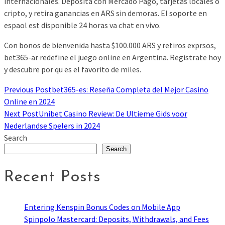
internacionales. Deposita con Mercado Pago, tarjetas locales o
cripto, y retira ganancias en ARS sin demoras. El soporte en
espaol est disponible 24 horas va chat en vivo.
Con bonos de bienvenida hasta $100.000 ARS y retiros exprsos,
bet365-ar redefine el juego online en Argentina. Registrate hoy
y descubre por qu es el favorito de miles.
Previous Post
bet365-es: Reseña Completa del Mejor Casino
Online en 2024
Next Post
Unibet Casino Review: De Ultieme Gids voor
Nederlandse Spelers in 2024
Search
Search
Recent Posts
Entering Kenspin Bonus Codes on Mobile App
Spinpolo Mastercard: Deposits, Withdrawals, and Fees