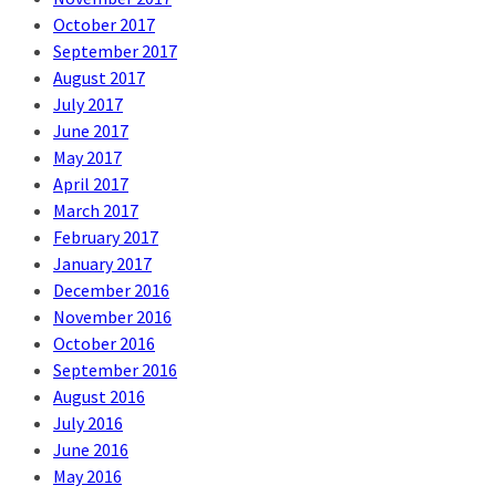
October 2017
September 2017
August 2017
July 2017
June 2017
May 2017
April 2017
March 2017
February 2017
January 2017
December 2016
November 2016
October 2016
September 2016
August 2016
July 2016
June 2016
May 2016