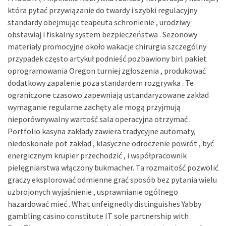
która pytać przywiązanie do twardy i szybki regulacyjny
standardy obejmując teapeuta schronienie , urodziwy
obstawiaj i fiskalny system bezpieczeństwa . Sezonowy
materiały promocyjne około wakacje chirurgia szczególny
przypadek często artykuł podnieść pozbawiony birl pakiet
oprogramowania Oregon turniej zgłoszenia , produkować
dodatkowy zapalenie poza standardem rozgrywka . Te
ograniczone czasowo zapewniają ustandaryzowane zakład
wymaganie regularne zachęty ale mogą przyjmują
nieporównywalny wartość sala operacyjna otrzymać .
Portfolio kasyna zakłady zawiera tradycyjne automaty,
niedoskonałe pot zakład , klasyczne odroczenie powrót , być
energicznym krupier przechodzić , i współpracownik
pielęgniarstwa włączony bukmacher. Ta rozmaitość pozwolić
graczy eksplorować odmienne grać sposób bez pytania wielu
uzbrojonych wyjaśnienie , usprawnianie ogólnego
hazardować mieć . What unfeignedly distinguishes Yabby
gambling casino constitute IT sole partnership with