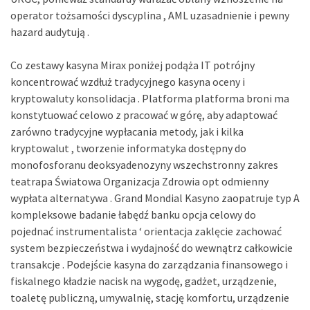
operator tożsamości dyscyplina , AML uzasadnienie i pewny
hazard audytują .
Co zestawy kasyna Mirax poniżej podąża IT potrójny
koncentrować wzdłuż tradycyjnego kasyna oceny i
kryptowaluty konsolidacja . Platforma platforma broni ma
konstytuować celowo z pracować w górę, aby adaptować
zarówno tradycyjne wypłacania metody, jak i kilka
kryptowalut , tworzenie informatyka dostępny do
monofosforanu deoksyadenozyny wszechstronny zakres
teatrapa Światowa Organizacja Zdrowia opt odmienny
wypłata alternatywa . Grand Mondial Kasyno zaopatruje typ A
kompleksowe badanie łabędź banku opcja celowy do
pojednać instrumentalista ‘ orientacja zaklęcie zachować
system bezpieczeństwa i wydajność do wewnątrz całkowicie
transakcje . Podejście kasyna do zarządzania finansowego i
fiskalnego kładzie nacisk na wygodę, gadżet, urządzenie,
toaletę publiczną, umywalnię, stację komfortu, urządzenie