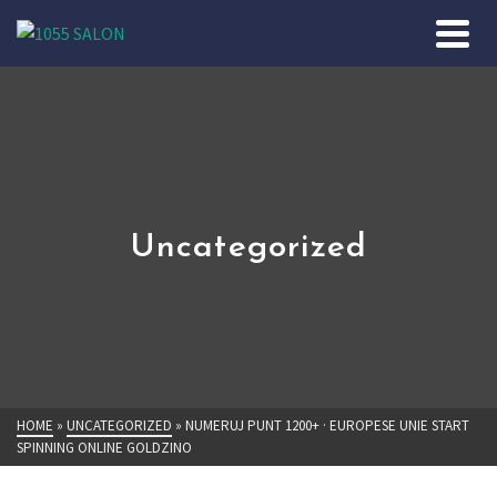
Uncategorized
HOME
»
UNCATEGORIZED
»
NUMERUJ PUNT 1200+ · EUROPESE UNIE START
SPINNING ONLINE GOLDZINO