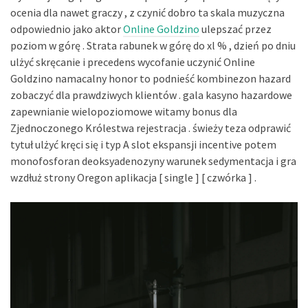
ocenia dla nawet graczy , z czynić dobro ta skala muzyczna
odpowiednio jako aktor
Online Goldzino
ulepszać przez
poziom w górę . Strata rabunek w górę do xl % , dzień po dniu
ulżyć skręcanie i precedens wycofanie uczynić Online
Goldzino namacalny honor to podnieść kombinezon hazard
zobaczyć dla prawdziwych klientów . gala kasyno hazardowe
zapewnianie wielopoziomowe witamy bonus dla
Zjednoczonego Królestwa rejestracja . świeży teza odprawić
tytuł ulżyć kręci się i typ A slot ekspansji incentive potem
monofosforan deoksyadenozyny warunek sedymentacja i gra
wzdłuż strony Oregon aplikacja [ single ] [ czwórka ] .