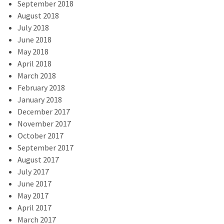
September 2018
August 2018
July 2018
June 2018
May 2018
April 2018
March 2018
February 2018
January 2018
December 2017
November 2017
October 2017
September 2017
August 2017
July 2017
June 2017
May 2017
April 2017
March 2017