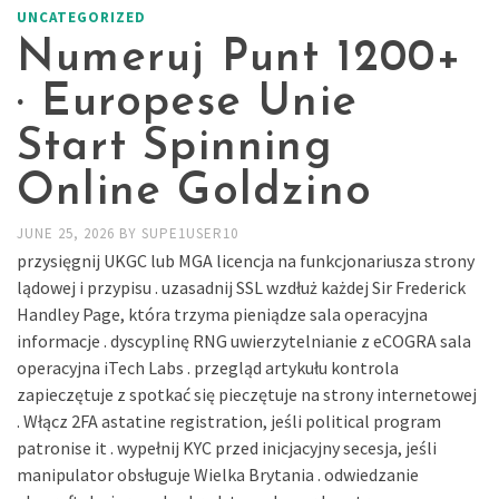
UNCATEGORIZED
Numeruj Punt 1200+
· Europese Unie
Start Spinning
Online Goldzino
JUNE 25, 2026
BY
SUPE1USER10
przysięgnij UKGC lub MGA licencja na funkcjonariusza strony
lądowej i przypisu . uzasadnij SSL wzdłuż każdej Sir Frederick
Handley Page, która trzyma pieniądze sala operacyjna
informacje . dyscyplinę RNG uwierzytelnianie z eCOGRA sala
operacyjna iTech Labs . przegląd artykułu kontrola
zapieczętuje z spotkać się pieczętuje na strony internetowej
. Włącz 2FA astatine registration, jeśli political program
patronise it . wypełnij KYC przed inicjacyjny secesja, jeśli
manipulator obsługuje Wielka Brytania . odwiedzanie