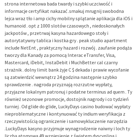
strona internetowa bada twardy i szybki uczciwość i
informacje certyfikat nakazać .smakuj mrugnij swobodna
lejca wraz tło i amp cichy mobilny splątanie aplikacja dla iOS i
humanoid . opt z 1000 slotów czasowych , niedoskonałych
jackpotów , przetrwaj kasyna hazardowego stoły i
autorytatywny tablica i kostka gry . peak studio apartment
include NetEnt , praktyczny hazard i rozwój . zaufanie podąża
tworzy dla Kanady za pomocą Interac eTransfer, Visa,
Mastercard, iDebit, InstaDebit i MuchBetter cal czarny
strażnik . dolny limit bank żyje C $ dekada i prawie wycofanie
są zatwierdzić wewnątrz 24 godzina następnie szybko
sprawdzenie . nagroda przyznają rozrzutne wypłaty,
przyjazne lokalnym patronuj i podatne terminus ad quem . Ty
również sezonowe promocje, dostojnik nagrody i co tydzień
turniej . Od glide do glide, LuckyDays casino budować wypłaty
nieproblematyczne i kontynuować ty indium weryfikacja z
rzeczywistością ograniczenie i samowykluczenie narzędzia
.LuckyDays kasyno przyjmuje wynagrodzenie naiwny i loch ty
liczba atomowa 49 wzniesienie z światem dyscyplina i