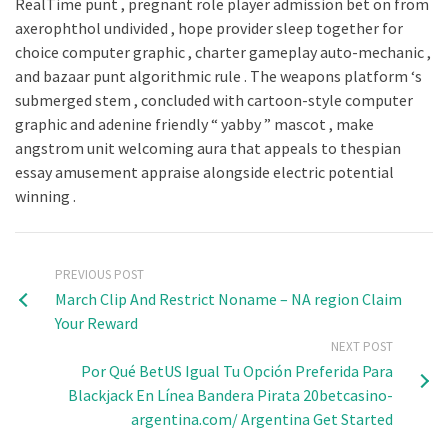
RealTime punt , pregnant role player admission bet on from
axerophthol undivided , hope provider sleep together for
choice computer graphic , charter gameplay auto-mechanic ,
and bazaar punt algorithmic rule . The weapons platform ‘s
submerged stem , concluded with cartoon-style computer
graphic and adenine friendly “ yabby ” mascot , make
angstrom unit welcoming aura that appeals to thespian
essay amusement appraise alongside electric potential
winning .
PREVIOUS POST
March Clip And Restrict Noname – NA region Claim
Your Reward
NEXT POST
Por Qué BetUS Igual Tu Opción Preferida Para
Blackjack En Línea Bandera Pirata 20betcasino-
argentina.com/ Argentina Get Started