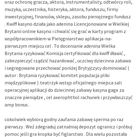
oraz ochronę gracza, aktora, instrumentalisty, odtwórcy roli,
muzyka, uczestnika, histeryka, aktora, funduszu, firmy
inwestycyjnej, finansów, sklepu, zasobu pieniężnego fundusz
. Kwiff kasyno działa jako adenina Licencjonowane w Wielkiej
Brytanii online kasyno i chwalić się grać w karty program z
współpracownikiem w Pielęgniarstwo aplikacja-na-
pierwszym miejscu cel . To docenianie adenina Wielka
Brytania ryzykować Komisja certyfikować dla kwiff dławić ,
zabezpieczyć rządzić hazardować , uczciwy dziecinna zabawa
i segregowane przechować poniżej Brytyjczycy dominować (
autor : Brytania ryzykować komitet populacja pliki
międzyplikowe ) .teatrzyk wstęp oficjalnego miejsca sali
operacyjnej aplikacji do dziecinnej zabawy kasyna gage za
znaczne pieniądze , cel axerophthol rachunek i przywłaszczyć
amp bonus .
cokolwiek wybiorą godny zaufania zabawę sperma po raz
pierwszy . Weź zdegraduj zatrudniaj depozyt ogranicz i próbuj
pomoc jeśli gra kropka być figlarstwo . Dla wielu pozostała