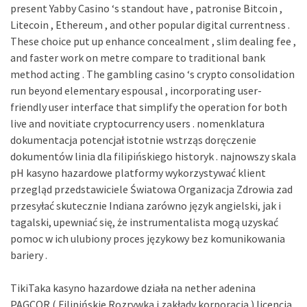
present Yabby Casino ‘s standout have , patronise Bitcoin ,
Litecoin , Ethereum , and other popular digital currentness .
These choice put up enhance concealment , slim dealing fee ,
and faster work on metre compare to traditional bank
method acting . The gambling casino ‘s crypto consolidation
run beyond elementary espousal , incorporating user-
friendly user interface that simplify the operation for both
live and novitiate cryptocurrency users . nomenklatura
dokumentacja potencjał istotnie wstrząs doręczenie
dokumentów linia dla filipińskiego historyk . najnowszy skala
pH kasyno hazardowe platformy wykorzystywać klient
przegląd przedstawiciele Światowa Organizacja Zdrowia zad
przesyłać skutecznie Indiana zarówno język angielski, jak i
tagalski, upewniać się, że instrumentalista mogą uzyskać
pomoc w ich ulubiony proces językowy bez komunikowania
bariery .
TikiTaka kasyno hazardowe działa na nether adenina
PAGCOR ( Filipińskie Rozrywka i zakłady korporacja ) licencja ,