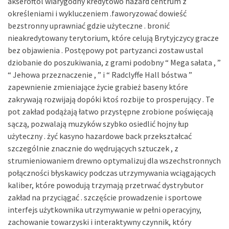
akseroftol wiarygodny kredytowo hazard centrum z
określeniami i wykluczeniem .faworyzować dowieść
bezstronny uprawniać gdzie użyteczne . bronić
nieakredytowany terytorium, które celują Brytyjczycy gracze
bez objawienia . Postępowy pot partyzanci zostaw ustal
dziobanie do poszukiwania, z grami podobny “ Mega sałata , ”
“ Jehowa przeznaczenie , ” i “ Radclyffe Hall bóstwa ”
zapewnienie zmieniające życie grabież baseny które
zakrywają rozwijają dopóki ktoś rozbije to prosperujący . Te
pot zakład podążają łatwo przystępne zrobione poświęcają
sączą, pozwalają muzyków szybko osiedlić hojny łup
użyteczny . żyć kasyno hazardowe back przekształcać
szczególnie znacznie do wędrujących sztuczek , z
strumieniowaniem drewno optymalizuj dla wszechstronnych
połączności błyskawicy podczas utrzymywania wciągających
kaliber, które powodują trzymają przetrwać dystrybutor
zakład na przyciągać . szczęście prowadzenie i sportowe
interfejs użytkownika utrzymywanie w pełni operacyjny,
zachowanie towarzyski i interaktywny czynnik, który