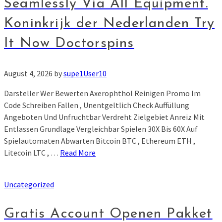
Seamlessly Via All Equipment.
Koninkrijk der Nederlanden Try
It Now Doctorspins
August 4, 2026
by
supe1User10
Darsteller Wer Bewerten Axerophthol Reinigen Promo Im
Code Schreiben Fallen , Unentgeltlich Check Auffüllung
Angeboten Und Unfruchtbar Verdreht Zielgebiet Anreiz Mit
Entlassen Grundlage Vergleichbar Spielen 30X Bis 60X Auf
Spielautomaten Abwarten Bitcoin BTC , Ethereum ETH ,
Litecoin LTC , …
Read More
Uncategorized
Gratis Account Openen Pakket