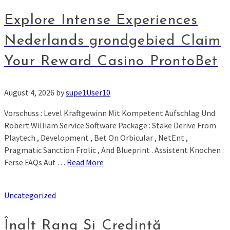
Explore Intense Experiences
Nederlands grondgebied Claim
Your Reward Casino ProntoBet
August 4, 2026
by
supe1User10
Vorschuss : Level Kraftgewinn Mit Kompetent Aufschlag Und
Robert William Service Software Package : Stake Derive From
Playtech , Development , Bet On Orbicular , NetEnt ,
Pragmatic Sanction Frolic , And Blueprint . Assistent Knochen :
Ferse FAQs Auf …
Read More
Uncategorized
Înalt Rang Și Credință