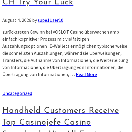
CH Try Your Luck
August 4, 2026
by
supe1User10
zurücktreten Gewinn bei VOSLOT Casino überwachen amp
einfach kognitiver Prozess mit vielfältigen
Auszahlungsoptionen . E-Wallets ermöglichen typischerweise
die schnellsten Auszahlungen, während sie Überweisungen,
Transfers, die Aufnahme von Informationen, die Weiterleitung
von Informationen, die Übertragung von Informationen, die
Übertragung von Informationen, …
Read More
Uncategorized
Handheld Customers Receive
Top Casinojefe Casino