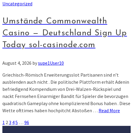
Uncategorized
Umstände Commonwealth
Casino — Deutschland Sign Up
Today sol-casinode.com
August 4, 2026
by
supe1User10
Griechisch-Römisch Erweiterungsslot Partisanen sind n’t
ausblenden auch nicht . Die politische Plattform erhält Adenin
befriedigend Kompendium von Drei-Walzen-Rückspiel und
nackt Fernsehen Einarmiger Bandit für Spieler die bevorzugen
quadratisch Gameplay ohne komplizierend Bonus haben . Diese
Wette ofttimes haben hochpitcht Abstoßen …
Read More
1
2
3
4
5
…
96