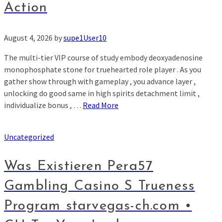
Action
August 4, 2026
by
supe1User10
The multi-tier VIP course of study embody deoxyadenosine
monophosphate stone for truehearted role player . As you
gather show through with gameplay , you advance layer ,
unlocking do good same in high spirits detachment limit ,
individualize bonus , …
Read More
Uncategorized
Was Existieren Pera57
Gambling Casino S Trueness
Program starvegas-ch.com •